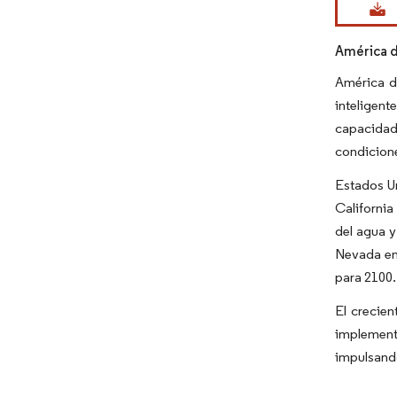
América d
América de
inteligen
capacidade
condicione
Estados U
California
del agua y
Nevada en 
para 2100.
El crecien
implementa
impulsando