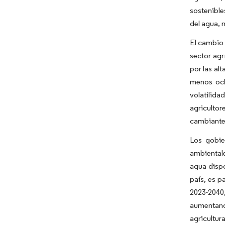
sostenible
del agua, 
El cambio 
sector agr
por las al
menos och
volatilida
agricultor
cambiante
Los gobie
ambientale
agua dispo
país, es p
2023-2040,
aumentand
agricultur