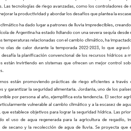
s. Las tecnologías de riego avanzadas, como los controladores de 
mejorar la productividad y abordar los desafíos que plantea la escas
climático ha dado lugar a patrones de lluvia impredecibles, creand
ícola de Argentina ha estado lidiando con una severa sequía desde 
tas temperaturas relacionadas con el cambio climático, ha impactado 
o olas de calor durante la temporada 2022-2023, lo que agravó aú
d desafía la planificación convencional de los recursos hídricos 
es están invirtiendo en sistemas que ofrecen un mejor control sob
s.
rnos están promoviendo prácticas de riego eficientes a través 
s y garantizar la seguridad alimentaria. Jordania, uno de los paí
nible por persona al año, ejemplifica esta tendencia. El sector ag
articularmente vulnerable al cambio climático y a la escasez de agu
 que establece objetivos para lograr la seguridad hídrica. Las prio
o el uso de agua regenerada para la agricultura de regadío, im
a de secano y la recolección de agua de lluvia. Se proyecta que 