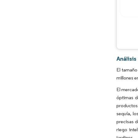
Análisi
El tamaño 
millones e
El mercado
óptimas d
productos
sequía, lo
precisas d
riego int
jardines.