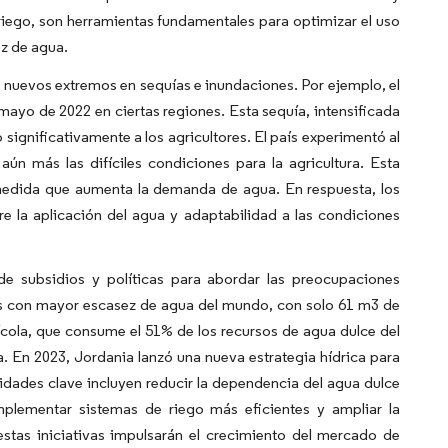
riego, son herramientas fundamentales para optimizar el uso
ez de agua.
o nuevos extremos en sequías e inundaciones. Por ejemplo, el
mayo de 2022 en ciertas regiones. Esta sequía, intensificada
significativamente a los agricultores. El país experimentó al
n más las difíciles condiciones para la agricultura. Esta
a medida que aumenta la demanda de agua. En respuesta, los
re la aplicación del agua y adaptabilidad a las condiciones
de subsidios y políticas para abordar las preocupaciones
ses con mayor escasez de agua del mundo, con solo 61 m3 de
rícola, que consume el 51% de los recursos de agua dulce del
a. En 2023, Jordania lanzó una nueva estrategia hídrica para
ridades clave incluyen reducir la dependencia del agua dulce
plementar sistemas de riego más eficientes y ampliar la
estas iniciativas impulsarán el crecimiento del mercado de