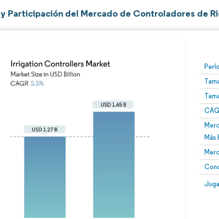
y Participación del Mercado de Controladores de R
Perí
Tama
Tama
CAGR
Merc
Más 
Merc
Conc
Juga