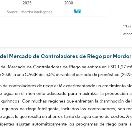
Imagen © Mordor Intelligence. El uso requiere atribución según CC BY 4.0.
*Nota
espec
s del Mercado de Controladores de Riego por Mordor 
del Mercado de Controladores de Riego se estima en USD 1,27 mil 
n 2030, a una CAGR del 5,5% durante el período de pronóstico (2025
 de controladores de riego está experimentando un crecimiento sign
e agua en el momento adecuado para maximizar la producción agríc
 químicos. Con muchas regiones que enfrentan la disminución de l
s equipos de riego inteligente, incluidos los controladores, son
e agua, lo que resulta en ahorros tanto de agua como de costos. A d
eligentes ajustan automáticamente los programas de riego para sa