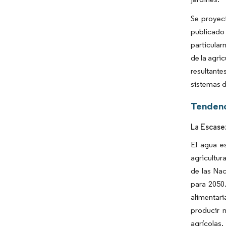
Se proyect
publicado 
particular
de la agri
resultante
sistemas d
Tendenc
La Escase
El agua e
agricultur
de las Nac
para 2050
alimentari
producir 
agrícolas