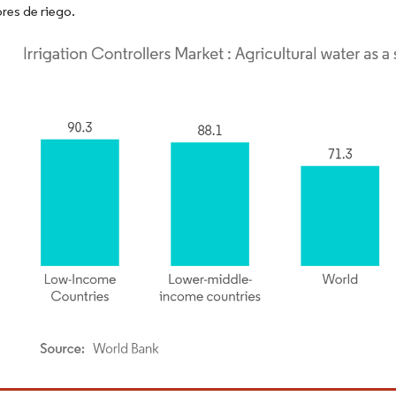
res de riego.
rdor Intelligence. El uso requiere atribución según CC BY 4.0.