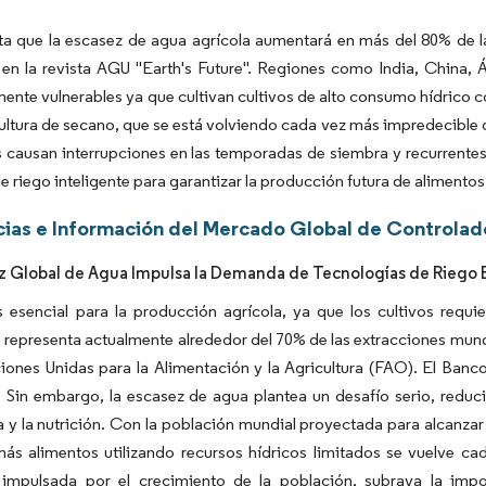
a que la escasez de agua agrícola aumentará en más del 80% de la
en la revista AGU "Earth's Future". Regiones como India, China, Á
mente vulnerables ya que cultivan cultivos de alto consumo hídrico 
cultura de secano, que se está volviendo cada vez más impredecible d
s causan interrupciones en las temporadas de siembra y recurrentes
e riego inteligente para garantizar la producción futura de alimentos
ias e Información del Mercado Global de Controlad
z Global de Agua Impulsa la Demanda de Tecnologías de Riego E
s esencial para la producción agrícola, ya que los cultivos requ
a representa actualmente alrededor del 70% de las extracciones mun
iones Unidas para la Alimentación y la Agricultura (FAO). El Banc
. Sin embargo, la escasez de agua plantea un desafío serio, redu
a y la nutrición. Con la población mundial proyectada para alcanza
más alimentos utilizando recursos hídricos limitados se vuelve 
, impulsada por el crecimiento de la población, subraya la imp