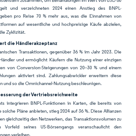
enstleistern zusammen, um Behandlungen im Wert von USD 60
gelt und verzeichneten 2024 einen Anstieg des BNPL-
n, geben pro Reise 70 % mehr aus, was die Einnahmen von
ttformen auf wesentliche und hochpreisige Käufe abzielen,
e Zyklizität.
ert die Händlerakzeptanz
kanischen Transaktionen, gegenüber 36 % im Jahr 2023. Die
ändler und ermöglicht Käufern die Nutzung einer einzigen
chten von Conversion-Steigerungen von 20–30 % und einem
lungen aktiviert sind. Zahlungsabwickler erweitern diese
ren und so die Omnichannel-Nutzung beschleunigen.
besserung der Vertriebsreichweite
s integrieren BNPL-Funktionen in Karten, die bereits von
 solche Pläne anbieten, stieg 2024 auf 36 %. Diese Allianzen
en gleichzeitig den Netzwerken, das Transaktionsvolumen zu
orfeld seines US-Börsengangs veranschaulicht den
ngen verleihen.