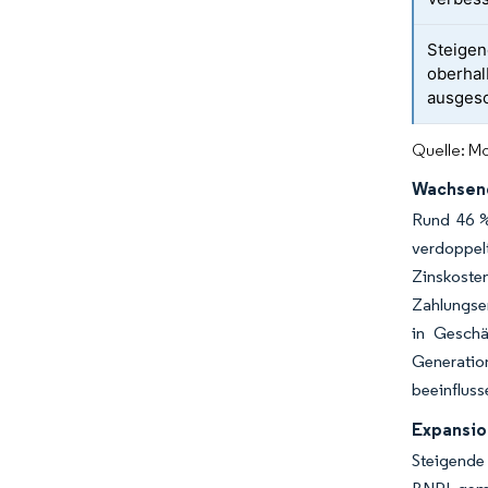
Steigen
oberhal
ausgesc
Quelle: Mo
Wachsende
Rund 46 %
verdoppelt
Zinskosten
Zahlungser
in Geschä
Generatio
beeinfluss
Expansio
Steigende