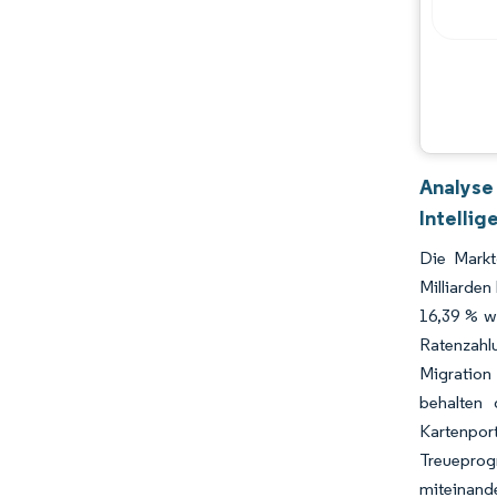
Analyse
Intellig
Die Markt
Milliarden
16,39 % w
Ratenzahl
Migration
behalten 
Kartenport
Treueprog
miteinand