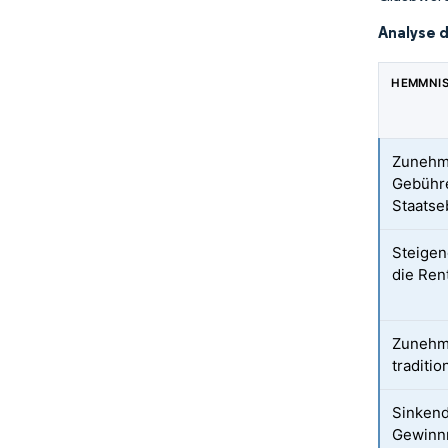
Analyse 
HEMMNI
Zunehm
Gebühre
Staatse
Steigen
die Rent
Zunehm
traditi
Sinkend
Gewinn