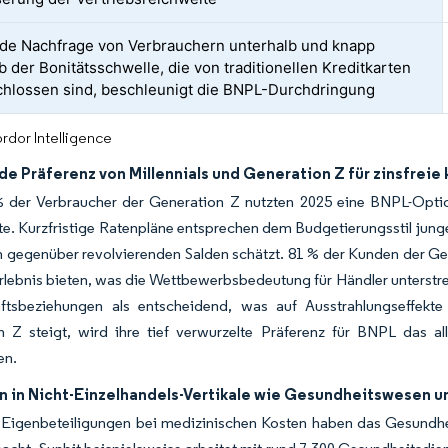
de Nachfrage von Verbrauchern unterhalb und knapp
b der Bonitätsschwelle, die von traditionellen Kreditkarten
hlossen sind, beschleunigt die BNPL-Durchdringung
rdor Intelligence
 Präferenz von Millennials und Generation Z für zinsfreie 
 der Verbraucher der Generation Z nutzten 2025 eine BNPL-Optio
e. Kurzfristige Ratenpläne entsprechen dem Budgetierungsstil jung
 gegenüber revolvierenden Salden schätzt. 81 % der Kunden der Gen
lebnis bieten, was die Wettbewerbsbedeutung für Händler unterstrei
ftsbeziehungen als entscheidend, was auf Ausstrahlungseffek
n Z steigt, wird ihre tief verwurzelte Präferenz für BNPL das al
en.
n in Nicht-Einzelhandels-Vertikale wie Gesundheitswesen u
 Eigenbeteiligungen bei medizinischen Kosten haben das Gesundhe