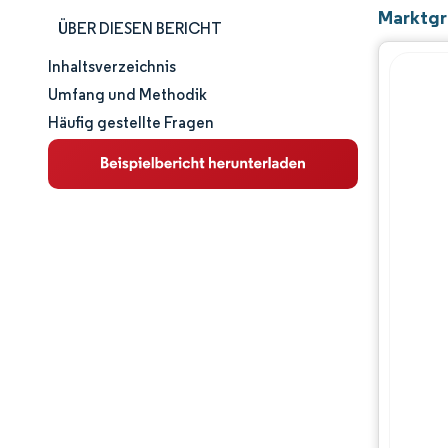
Marktgr
ÜBER DIESEN BERICHT
Inhaltsverzeichnis
Marktgröße und -anteil
Umfang und Methodik
Häufig gestellte Fragen
Marktanalyse
Trends und Einblicke
Segmentanalyse
Geografische Analyse
Wettbewerbslandschaft
Hauptakteure
Branchenentwicklungen