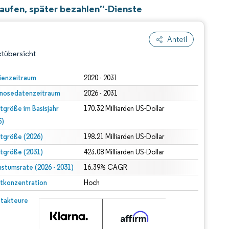
aufen, später bezahlen”-Dienste
Anteil
tübersicht
ienzeitraum
2020 - 2031
nosedatenzeitraum
2026 - 2031
tgröße im Basisjahr
170.32 Milliarden US-Dollar
5)
tgröße (2026)
198.21 Milliarden US-Dollar
tgröße (2031)
423.08 Milliarden US-Dollar
dert Namensnennung gemäß CC BY 4.0.
stumsrate (2026 - 2031)
16.39% CAGR
tkonzentration
Hoch
© Mordor Intelligence. Wiederverwendung erfordert Namensnennung gemäß CC BY 4.0.
takteure