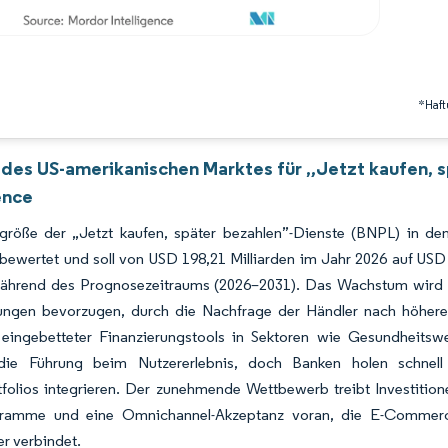
*Haft
 des US-amerikanischen Marktes für „Jetzt kaufen, 
ence
größe der „Jetzt kaufen, später bezahlen”-Dienste (BNPL) in de
 bewertet und soll von USD 198,21 Milliarden im Jahr 2026 auf US
ährend des Prognosezeitraums (2026–2031). Das Wachstum wird durc
ungen bevorzugen, durch die Nachfrage der Händler nach höhere
 eingebetteter Finanzierungstools in Sektoren wie Gesundheitsw
die Führung beim Nutzererlebnis, doch Banken holen schnell
folios integrieren. Der zunehmende Wettbewerb treibt Investitione
ramme und eine Omnichannel-Akzeptanz voran, die E-Commerce
er verbindet.