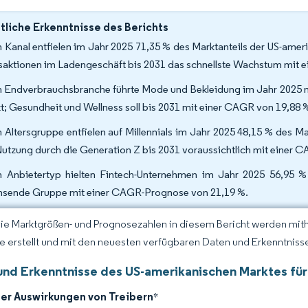
liche Erkenntnisse des Berichts
 Kanal entfielen im Jahr 2025 71,35 % des Marktanteils der US-ame
saktionen im Ladengeschäft bis 2031 das schnellste Wachstum mit e
 Endverbrauchsbranche führte Mode und Bekleidung im Jahr 2025 m
t; Gesundheit und Wellness soll bis 2031 mit einer CAGR von 19,88
 Altersgruppe entfielen auf Millennials im Jahr 2025 48,15 % des 
Nutzung durch die Generation Z bis 2031 voraussichtlich mit einer 
 Anbietertyp hielten Fintech-Unternehmen im Jahr 2025 56,95 %
sende Gruppe mit einer CAGR-Prognose von 21,19 %.
Die Marktgrößen- und Prognosezahlen in diesem Bericht werden mit
ce erstellt und mit den neuesten verfügbaren Daten und Erkenntnissen
und Erkenntnisse des US-amerikanischen Marktes für
der Auswirkungen von Treibern
*