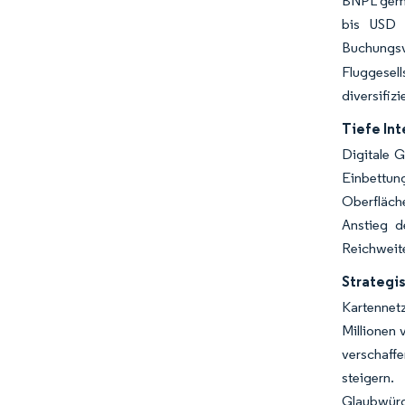
BNPL gema
bis USD 
Buchungs
Fluggesel
diversifiz
Tiefe In
Digitale 
Einbettun
Oberfläch
Anstieg d
Reichweite
Strategi
Kartennet
Millionen 
verschaffe
steigern
Glaubwürd