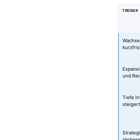
TREIBER
Wachsen
kurzfris
Expansi
und Re
Tiefe I
steiger
Strateg
Verbess