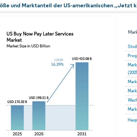
öße und Marktanteil der US-amerikanischen „Jetzt k
Mark
Stud
Prog
Mark
(202
Mark
Mark
Bild © Mordor Intelligence. Wiederverwendung erfor
Wach
Mark
Bild 
Haup