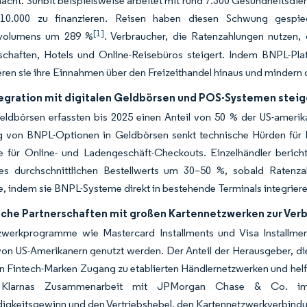
cht. Sunbit beispielsweise arbeitet mit rund 7.300 Gesundheitsdi
10.000 zu finanzieren. Reisen haben diesen Schwung gespie
[1]
volumens um 289 %
. Verbraucher, die Ratenzahlungen nutze
lschaften, Hotels und Online-Reisebüros steigert. Indem BNPL-Pla
ieren sie ihre Einnahmen über den Freizeithandel hinaus und mindern di
tegration mit digitalen Geldbörsen und POS-Systemen steig
Geldbörsen erfassten bis 2025 einen Anteil von 50 % der US-ameri
g von BNPL-Optionen in Geldbörsen senkt technische Hürden für H
e für Online- und Ladengeschäft-Checkouts. Einzelhändler beri
es durchschnittlichen Bestellwerts um 30–50 %, sobald Ratenzah
, indem sie BNPL-Systeme direkt in bestehende Terminals integrie
sche Partnerschaften mit großen Kartennetzwerken zur Ver
zwerkprogramme wie Mastercard Installments und Visa Installment
von US-Amerikanern genutzt werden. Der Anteil der Herausgeber, die
n Fintech-Marken Zugang zu etablierten Händlernetzwerken und helf
. Klarnas Zusammenarbeit mit JPMorgan Chase & Co. im V
igkeitsgewinn und den Vertriebshebel, den Kartennetzwerkverbindu