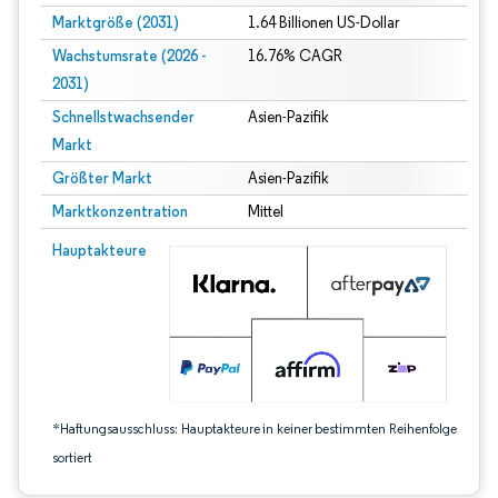
Marktgröße (2031)
1.64 Billionen US-Dollar
Wachstumsrate (2026 -
16.76% CAGR
2031)
Schnellstwachsender
Asien-Pazifik
Markt
Größter Markt
Asien-Pazifik
Marktkonzentration
Mittel
Bild © Mordor Intelligence. Wiederverwendung erfordert Namensnennung gem
Hauptakteure
*Haftungsausschluss: Hauptakteure in keiner bestimmten Reihenfolge
sortiert