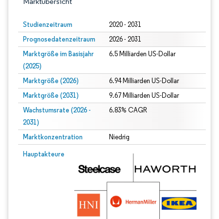
Marktübersicht
Studienzeitraum
2020 - 2031
Prognosedatenzeitraum
2026 - 2031
Marktgröße im Basisjahr
6.5 Milliarden US-Dollar
(2025)
Marktgröße (2026)
6.94 Milliarden US-Dollar
Marktgröße (2031)
9.67 Milliarden US-Dollar
Wachstumsrate (2026 -
6.83% CAGR
2031)
Marktkonzentration
Niedrig
Bild © Mordor Intelligence. Wiederverwendung erfordert Namensnennung gem
Hauptakteure