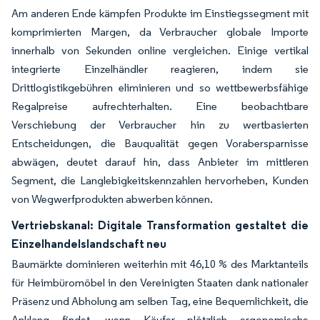
Am anderen Ende kämpfen Produkte im Einstiegssegment mit
komprimierten Margen, da Verbraucher globale Importe
innerhalb von Sekunden online vergleichen. Einige vertikal
integrierte Einzelhändler reagieren, indem sie
Drittlogistikgebühren eliminieren und so wettbewerbsfähige
Regalpreise aufrechterhalten. Eine beobachtbare
Verschiebung der Verbraucher hin zu wertbasierten
Entscheidungen, die Bauqualität gegen Vorabersparnisse
abwägen, deutet darauf hin, dass Anbieter im mittleren
Segment, die Langlebigkeitskennzahlen hervorheben, Kunden
von Wegwerfprodukten abwerben können.
Vertriebskanal: Digitale Transformation gestaltet die
Einzelhandelslandschaft neu
Baumärkte dominieren weiterhin mit 46,10 % des Marktanteils
für Heimbüromöbel in den Vereinigten Staaten dank nationaler
Präsenz und Abholung am selben Tag, eine Bequemlichkeit, die
Anklang findet, wenn Käufer plötzlich ergonomische