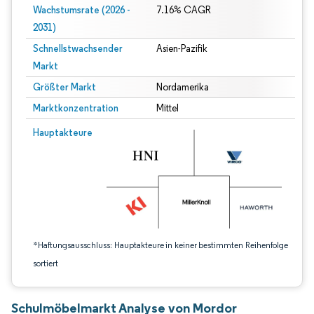
Wachstumsrate (2026 -
7.16% CAGR
2031)
Schnellstwachsender
Asien-Pazifik
Markt
Größter Markt
Nordamerika
Marktkonzentration
Mittel
Bild © Mordor Intelligence. Wiederverwendung erfordert Namensnennung gem
Hauptakteure
*Haftungsausschluss: Hauptakteure in keiner bestimmten Reihenfolge
sortiert
Schulmöbelmarkt Analyse von Mordor