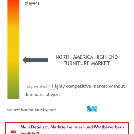
Bild © Mordor Intelligence. Wiederverwendung erfordert Namensnennung gemäß