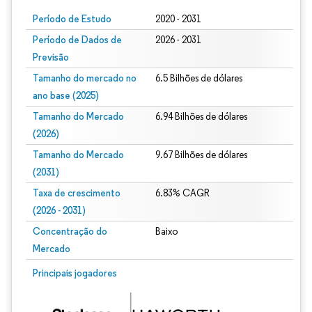
Período de Estudo
2020 - 2031
Período de Dados de
2026 - 2031
Previsão
Tamanho do mercado no
6.5 Bilhões de dólares
ano base (2025)
Tamanho do Mercado
6.94 Bilhões de dólares
(2026)
Tamanho do Mercado
9.67 Bilhões de dólares
(2031)
Taxa de crescimento
6.83% CAGR
(2026 - 2031)
Concentração do
Baixo
Mercado
Imagem © Mordor Intelligence. O reuso requer atribuição conforme CC BY 4.0.
Principais jogadores