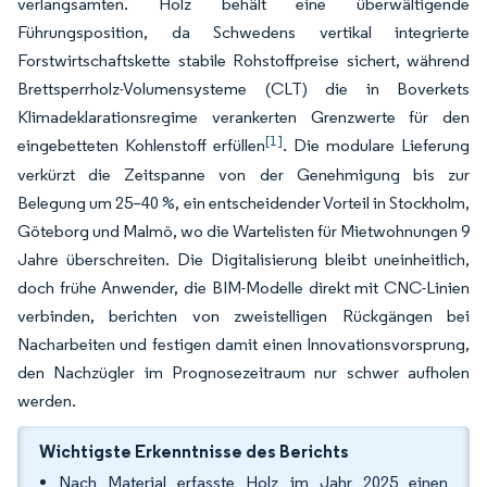
verlangsamten. Holz behält eine überwältigende
Führungsposition, da Schwedens vertikal integrierte
Forstwirtschaftskette stabile Rohstoffpreise sichert, während
Brettsperrholz-Volumensysteme (CLT) die in Boverkets
Klimadeklarationsregime verankerten Grenzwerte für den
[1]
eingebetteten Kohlenstoff erfüllen
. Die modulare Lieferung
verkürzt die Zeitspanne von der Genehmigung bis zur
Belegung um 25–40 %, ein entscheidender Vorteil in Stockholm,
Göteborg und Malmö, wo die Wartelisten für Mietwohnungen 9
Jahre überschreiten. Die Digitalisierung bleibt uneinheitlich,
doch frühe Anwender, die BIM-Modelle direkt mit CNC-Linien
verbinden, berichten von zweistelligen Rückgängen bei
Nacharbeiten und festigen damit einen Innovationsvorsprung,
den Nachzügler im Prognosezeitraum nur schwer aufholen
werden.
Wichtigste Erkenntnisse des Berichts
Nach Material erfasste Holz im Jahr 2025 einen