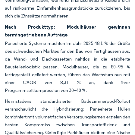
Vermietung-Vorhaben, während finanzschwache Akteure sich
auf risikoarme Einfamilienhausgrundstücke zurückziehen, bis
sich die Zinssätze normalisieren.
Nach Produkttyp: Modulhäuser gewinnen
termingetriebene Aufträge
Paneelierte Systeme machten im Jahr 2025 48,1 % der Größe
des schwedischen Marktes für den Bau von Fertighäusern aus,
da Wand- und Dachkassetten nahtlos in die etablierte
Baustellenlogistik passen. Modulhäuser, die zu 80–95 %
fertiggestellt geliefert werden, führen das Wachstum nun mit
einer CAGR von 8,31 % an, dank ihrer
Programmzeitkompression von 30–40 %.
Heimstadens standardisierter Badezimmerpod-Rollout
veranschaulicht die Hybridisierung: Paneelierte Hüllen
kombiniert mit volumetrischen Versorgungskernen erzielen den
besten Kompromiss zwischen Transporteffizienz und
Qualitätssicherung. Gefertigte Parkhäuser bleiben eine Nische