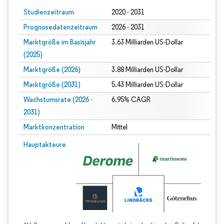
Studienzeitraum
2020 - 2031
Prognosedatenzeitraum
2026 - 2031
Marktgröße im Basisjahr
3.63 Milliarden US-Dollar
(2025)
Marktgröße (2026)
3.88 Milliarden US-Dollar
Marktgröße (2031)
5.43 Milliarden US-Dollar
Wachstumsrate (2026 -
6.95% CAGR
2031)
Marktkonzentration
Mittel
Bild © Mordor Intelligence. Wiederverwendung erfordert Namensnennung gem
Hauptakteure