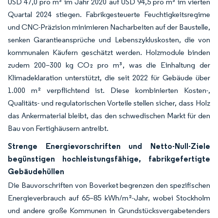
USD 47,0 pro m³ im Jahr 2020 auf USD 94,5 pro m³ im vierten
Quartal 2024 stiegen. Fabrikgesteuerte Feuchtigkeitsregime
und CNC-Präzision minimieren Nacharbeiten auf der Baustelle,
senken Garantieansprüche und Lebenszykluskosten, die von
kommunalen Käufern geschätzt werden. Holzmodule binden
zudem 200–300 kg CO₂ pro m³, was die Einhaltung der
Klimadeklaration unterstützt, die seit 2022 für Gebäude über
1.000 m² verpflichtend ist. Diese kombinierten Kosten-,
Qualitäts- und regulatorischen Vorteile stellen sicher, dass Holz
das Ankermaterial bleibt, das den schwedischen Markt für den
Bau von Fertighäusern antreibt.
Strenge Energievorschriften und Netto-Null-Ziele
begünstigen hochleistungsfähige, fabrikgefertigte
Gebäudehüllen
Die Bauvorschriften von Boverket begrenzen den spezifischen
Energieverbrauch auf 65–85 kWh/m²-Jahr, wobei Stockholm
und andere große Kommunen in Grundstücksvergabetenders