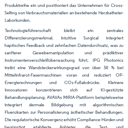
Produktreihe ein und positioniert das Unternehmen für Cross-
Selling von Verbrauchsmaterialien an bestehende Herzkatheter-
Laborkunden.
Technologieführerschaft bleibt ein zentrales
Differenzierungsmerkmal. Intuitive Surgical integriert
haptisches Feedback und zehnfachen Datendurchsatz, was zu
sanfterer Gewebemanipulation und prädiktiver
Instrumentenverschleißüberwachung führt. IPG Photonics
treibt eine Wandsteckerwirkungsgrad von über 50 % bei
Mittelinfrarot-Fasermaschinen voran und reduziert OP-
Energierechnungen und CO₂-Fußabdrücke. Kleinere
Innovatoren konzentrieren sich auf KI-gestützte
Behandlungsplanung; AVAVAs MIRIA-Plattform beispielsweise
integriert dermale Bildgebung mit algorithmischen
Fluenzkarten zur Personalisierung ästhetischer Behandlungen.
Die regulatorische Konvergenz erhöht Compliance-Hürden und
begünstigt etablierte Anbieter, die Test- und