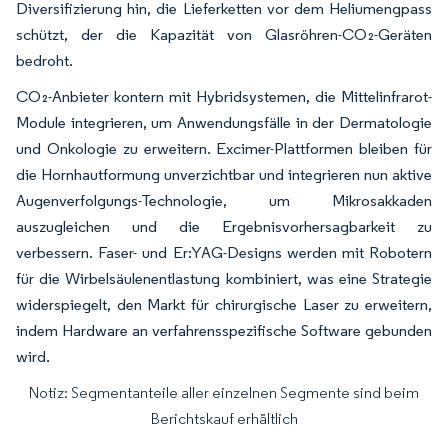
Diversifizierung hin, die Lieferketten vor dem Heliumengpass
schützt, der die Kapazität von Glasröhren-CO₂-Geräten
bedroht.
CO₂-Anbieter kontern mit Hybridsystemen, die Mittelinfrarot-
Module integrieren, um Anwendungsfälle in der Dermatologie
und Onkologie zu erweitern. Excimer-Plattformen bleiben für
die Hornhautformung unverzichtbar und integrieren nun aktive
Augenverfolgungs-Technologie, um Mikrosakkaden
auszugleichen und die Ergebnisvorhersagbarkeit zu
verbessern. Faser- und Er:YAG-Designs werden mit Robotern
für die Wirbelsäulenentlastung kombiniert, was eine Strategie
widerspiegelt, den Markt für chirurgische Laser zu erweitern,
indem Hardware an verfahrensspezifische Software gebunden
wird.
Notiz: Segmentanteile aller einzelnen Segmente sind beim
Bild © Mordor Intelligence. Wiederverwendung erfordert Namensnennung gemäß
Berichtskauf erhältlich