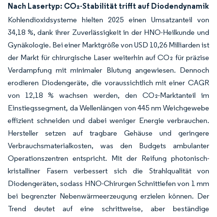
Nach Lasertyp: CO₂-Stabilität trifft auf Diodendynamik
Kohlendioxidsysteme hielten 2025 einen Umsatzanteil von
34,18 %, dank ihrer Zuverlässigkeit in der HNO-Heilkunde und
Gynäkologie. Bei einer Marktgröße von USD 10,26 Milliarden ist
der Markt für chirurgische Laser weiterhin auf CO₂ für präzise
Verdampfung mit minimaler Blutung angewiesen. Dennoch
erodieren Diodengeräte, die voraussichtlich mit einer CAGR
von 12,18 % wachsen werden, den CO₂-Marktanteil im
Einstiegssegment, da Wellenlängen von 445 nm Weichgewebe
effizient schneiden und dabei weniger Energie verbrauchen.
Hersteller setzen auf tragbare Gehäuse und geringere
Verbrauchsmaterialkosten, was den Budgets ambulanter
Operationszentren entspricht. Mit der Reifung photonisch-
kristalliner Fasern verbessert sich die Strahlqualität von
Diodengeräten, sodass HNO-Chirurgen Schnittiefen von 1 mm
bei begrenzter Nebenwärmeerzeugung erzielen können. Der
Trend deutet auf eine schrittweise, aber beständige