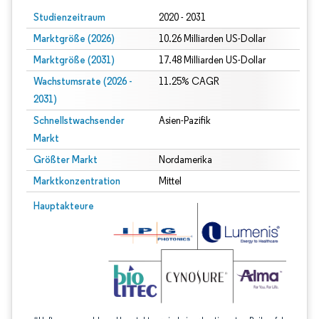
Studienzeitraum
2020 - 2031
Marktgröße (2026)
10.26 Milliarden US-Dollar
Marktgröße (2031)
17.48 Milliarden US-Dollar
Wachstumsrate (2026 -
11.25% CAGR
2031)
Schnellstwachsender
Asien-Pazifik
Markt
Größter Markt
Nordamerika
Marktkonzentration
Mittel
Bild © Mordor Intelligence. Wiederverwendung erfordert Namensnennung gem
Hauptakteure