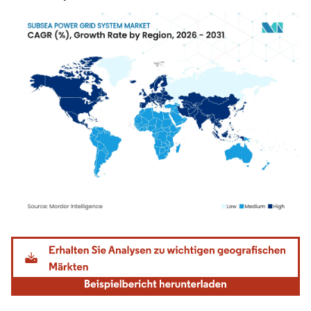
Bild © Mordor Intelligence. Wiederverwendung erfordert Namensnennung gemäß