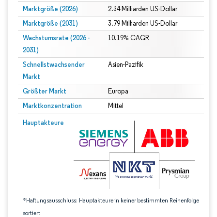
Marktgröße (2026)
2.34 Milliarden US-Dollar
Marktgröße (2031)
3.79 Milliarden US-Dollar
Wachstumsrate (2026 -
10.19% CAGR
2031)
Schnellstwachsender
Asien-Pazifik
Markt
Größter Markt
Europa
Marktkonzentration
Mittel
Bild © Mordor Intelligence. Wiederverwendung erfordert Namensnennung gem
Hauptakteure
*Haftungsausschluss: Hauptakteure in keiner bestimmten Reihenfolge
sortiert