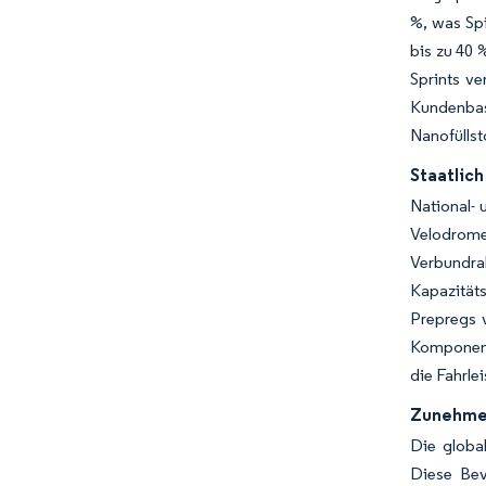
%, was Spi
bis zu 40 
Sprints v
Kundenbasi
Nanofüllst
Staatlic
National-
Velodromes
Verbundr
Kapazitäts
Prepregs 
Komponent
die Fahrle
Zunehmen
Die global
Diese Bev