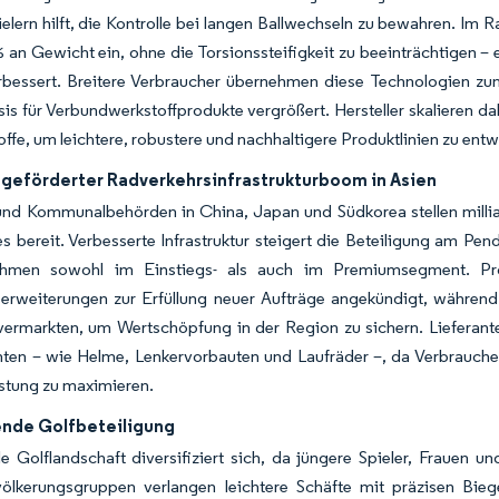
elern hilft, die Kontrolle bei langen Ballwechseln zu bewahren. Im
% an Gewicht ein, ohne die Torsionssteifigkeit zu beeinträchtigen 
erbessert. Breitere Verbraucher übernehmen diese Technologien zu
s für Verbundwerkstoffprodukte vergrößert. Hersteller skalieren d
offe, um leichtere, robustere und nachhaltigere Produktlinien zu en
h geförderter Radverkehrsinfrastrukturboom in Asien
 und Kommunalbehörden in China, Japan und Südkorea stellen mill
 bereit. Verbesserte Infrastruktur steigert die Beteiligung am Pend
ahmen sowohl im Einstiegs- als auch im Premiumsegment. Pro
erweiterungen zur Erfüllung neuer Aufträge angekündigt, während j
vermarkten, um Wertschöpfung in der Region zu sichern. Lieferant
en – wie Helme, Lenkervorbauten und Laufräder –, da Verbraucher
istung zu maximieren.
de Golfbeteiligung
e Golflandschaft diversifiziert sich, da jüngere Spieler, Frauen
ölkerungsgruppen verlangen leichtere Schäfte mit präzisen Bieg