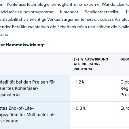
zen. Kohlefasertechnologie ermöglicht eine extreme Wanddickenko
dividualisierungsprogramme führender Schlägerherstelle
tstabilität als wichtige Verkaufsargumente hervor, sodass Amateu
nder Beteiligung steigen die Schaftvolumina und stärken die Skalier
sind.
der Hemmniswirkung
*
S
(~) % AUSWIRKUNG
GEO
AUF DIE CAGR-
PROGNOSE
atilität bei den Preisen für
-1.2%
Glob
iertes Kohlefaser-
Regi
smaterial
Pro
tes End-of-Life-
-0.3%
Eur
ngsystem für Multimaterial-
usrüstung