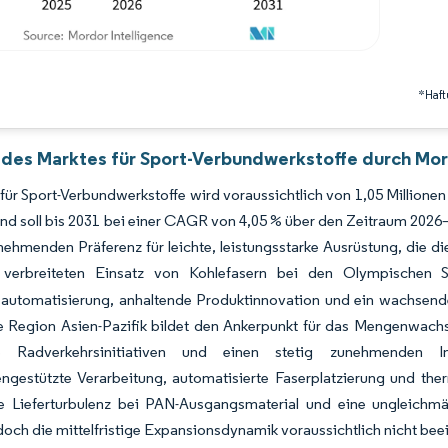
*Haft
 des Marktes für Sport-Verbundwerkstoffe durch Mor
für Sport-Verbundwerkstoffe wird voraussichtlich von 1,05 Millione
d soll bis 2031 bei einer CAGR von 4,05 % über den Zeitraum 2026
nehmenden Präferenz für leichte, leistungsstarke Ausrüstung, die di
verbreiteten Einsatz von Kohlefasern bei den Olympischen Sp
sautomatisierung, anhaltende Produktinnovation und ein wachsende
ie Region Asien-Pazifik bildet den Ankerpunkt für das Mengenwach
te Radverkehrsinitiativen und einen stetig zunehmenden 
ngestützte Verarbeitung, automatisierte Faserplatzierung und ther
e Lieferturbulenz bei PAN-Ausgangsmaterial und eine ungleichmäßi
och die mittelfristige Expansionsdynamik voraussichtlich nicht bee