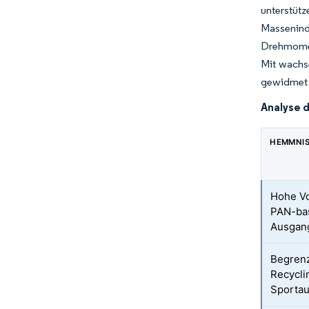
unterstüt
Massenin
Drehmomen
Mit wachse
gewidmet 
Analyse 
HEMMNI
Hohe Vol
PAN-bas
Ausgang
Begrenz
Recycli
Sporta