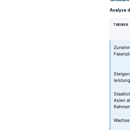
Analyse 
TREIBER
Zunehme
Faserpl
Steigen
leistun
Staatli
Asien a
Rahme
Wachse