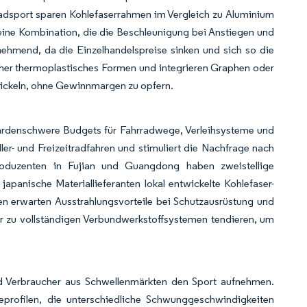
 Radsport sparen Kohlefaserrahmen im Vergleich zu Aluminium
– eine Kombination, die die Beschleunigung bei Anstiegen und
nehmend, da die Einzelhandelspreise sinken und sich so die
aher thermoplastisches Formen und integrieren Graphen oder
twickeln, ohne Gewinnmargen zu opfern.
iardenschwere Budgets für Fahrradwege, Verleihsysteme und
ler- und Freizeitradfahren und stimuliert die Nachfrage nach
duzenten in Fujian und Guangdong haben zweistellige
apanische Materiallieferanten lokal entwickelte Kohlefaser-
en erwarten Ausstrahlungsvorteile bei Schutzausrüstung und
 zu vollständigen Verbundwerkstoffsystemen tendieren, um
 und Verbraucher aus Schwellenmärkten den Sport aufnehmen.
eprofilen, die unterschiedliche Schwunggeschwindigkeiten