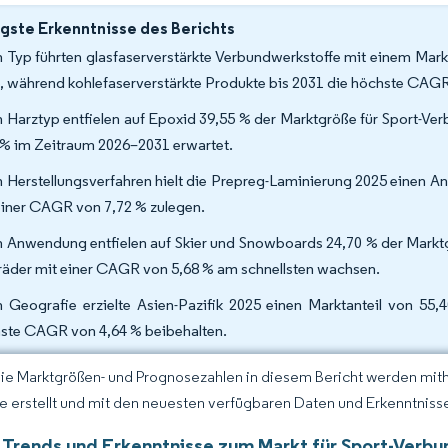
gste Erkenntnisse des Berichts
 Typ führten glasfaserverstärkte Verbundwerkstoffe mit einem Mark
, während kohlefaserverstärkte Produkte bis 2031 die höchste CAGR 
 Harztyp entfielen auf Epoxid 39,55 % der Marktgröße für Sport-Ve
 % im Zeitraum 2026–2031 erwartet.
 Herstellungsverfahren hielt die Prepreg-Laminierung 2025 einen Ant
einer CAGR von 7,72 % zulegen.
 Anwendung entfielen auf Skier und Snowboards 24,70 % der Marktg
räder mit einer CAGR von 5,68 % am schnellsten wachsen.
 Geografie erzielte Asien-Pazifik 2025 einen Marktanteil von 55,
ste CAGR von 4,64 % beibehalten.
Die Marktgrößen- und Prognosezahlen in diesem Bericht werden mit
ce erstellt und mit den neuesten verfügbaren Daten und Erkenntnissen
 Trends und Erkenntnisse zum Markt für Sport-Verb