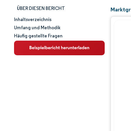
ÜBER DIESEN BERICHT
Marktgr
Inhaltsverzeichnis
Marktgröße und -anteil
Umfang und Methodik
Häufig gestellte Fragen
Marktanalyse
Trends und Einblicke
Segmentanalyse
Geografische Analyse
Wettbewerbslandschaft
Hauptakteure
Branchenentwicklungen