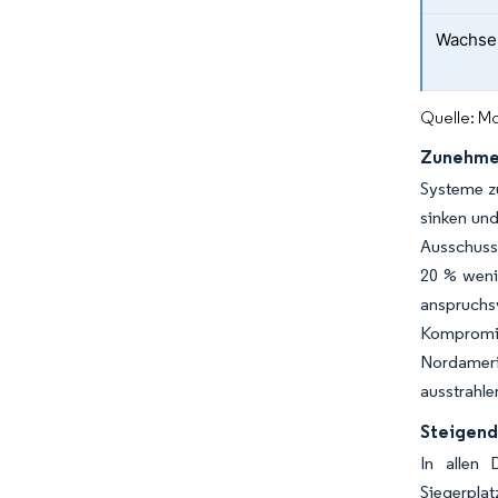
Wachsen
Quelle: Mo
Zunehmen
Systeme z
sinken un
Ausschuss
20 % wenig
anspruchs
Kompromis
Nordameri
ausstrahle
Steigend
In allen 
Siegerplat