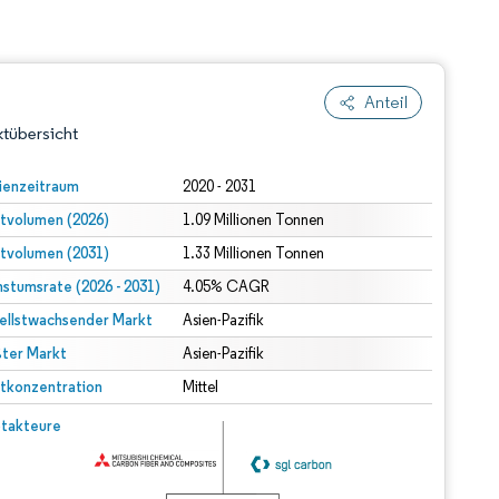
Anteil
tübersicht
ienzeitraum
2020 - 2031
tvolumen (2026)
1.09 Millionen Tonnen
tvolumen (2031)
1.33 Millionen Tonnen
stumsrate (2026 - 2031)
4.05% CAGR
ellstwachsender Markt
Asien-Pazifik
ter Markt
dert Namensnennung gemäß CC BY 4.0.
Asien-Pazifik
tkonzentration
Mittel
© Mordor Intelligence. Wiederverwendung erfordert Namensnennung gemäß CC BY 4.0.
takteure