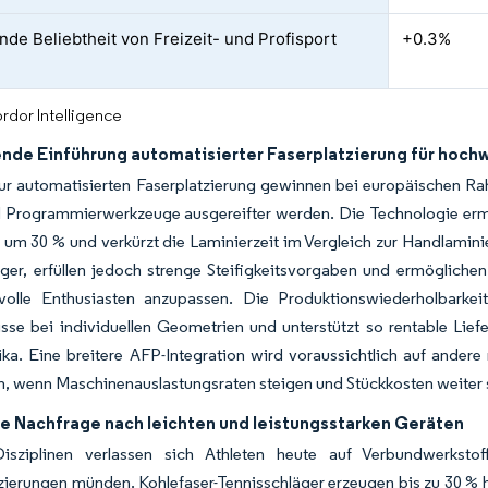
de Beliebtheit von Freizeit- und Profisport
+0.3%
rdor Intelligence
de Einführung automatisierter Faserplatzierung für hochw
ur automatisierten Faserplatzierung gewinnen bei europäischen 
d Programmierwerkzeuge ausgereifter werden. Die Technologie ermö
 um 30 % und verkürzt die Laminierzeit im Vergleich zur Handlami
er, erfüllen jedoch strenge Steifigkeitsvorgaben und ermöglichen
volle Enthusiasten anzupassen. Die Produktionswiederholbarkei
se bei individuellen Geometrien und unterstützt so rentable Lief
ka. Eine breitere AFP-Integration wird voraussichtlich auf ander
n, wenn Maschinenauslastungsraten steigen und Stückkosten weiter 
e Nachfrage nach leichten und leistungsstarken Geräten
Disziplinen verlassen sich Athleten heute auf Verbundwerkstof
zierungen münden. Kohlefaser-Tennisschläger erzeugen bis zu 30 %