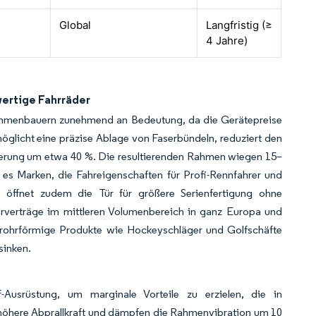
Global
Langfristig (≥
4 Jahre)
ertige Fahrräder
Rahmenbauern zunehmend an Bedeutung, da die Gerätepreise
glicht eine präzise Ablage von Faserbündeln, reduziert den
nierung um etwa 40 %. Die resultierenden Rahmen wiegen 15–
 es Marken, die Fahreigenschaften für Profi-Rennfahrer und
t öffnet zudem die Tür für größere Serienfertigung ohne
erverträge im mittleren Volumenbereich in ganz Europa und
e rohrförmige Produkte wie Hockeyschläger und Golfschäfte
sinken.
f-Ausrüstung, um marginale Vorteile zu erzielen, die in
 höhere Abprallkraft und dämpfen die Rahmenvibration um 10