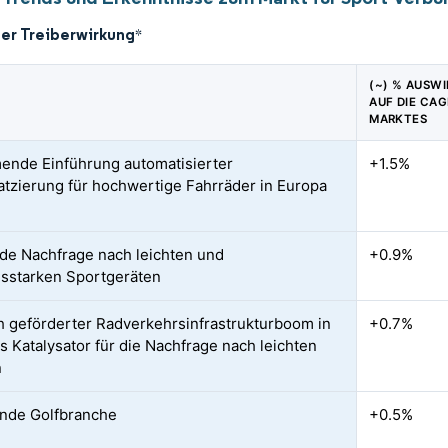
der Treiberwirkung
*
(~) % AUSW
AUF DIE CAG
MARKTES
nde Einführung automatisierter
+1.5%
atzierung für hochwertige Fahrräder in Europa
de Nachfrage nach leichten und
+0.9%
gsstarken Sportgeräten
ch geförderter Radverkehrsinfrastrukturboom in
+0.7%
ls Katalysator für die Nachfrage nach leichten
n
nde Golfbranche
+0.5%