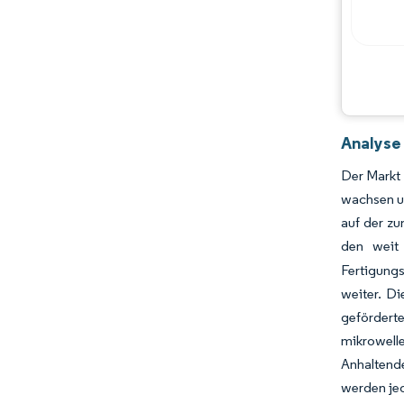
Analyse
Der Markt 
wachsen un
auf der zu
den weit 
Fertigung
weiter. D
geförder
mikrowelle
Anhaltend
werden jed