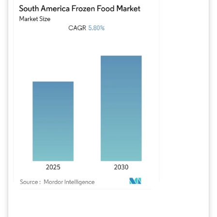
Bild © Mordor Intelligence. Wiederverwendung erfordert Namensnennung gem