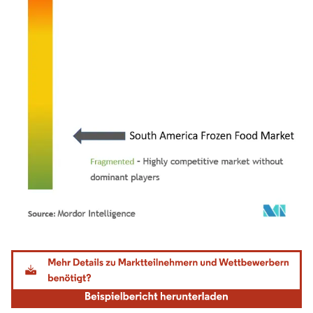
Bild © Mordor Intelligence. Wiederverwendung erfordert Namensnennung gemäß