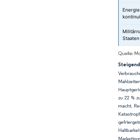
Energie
kontinu
Militär
Staaten
Quelle: Mo
Steigend
Verbrauc
Mahlzeite
Hauptgeri
zu 22 % zu
macht. Reg
Katastroph
gefrierget
Haltbarke
Marketing