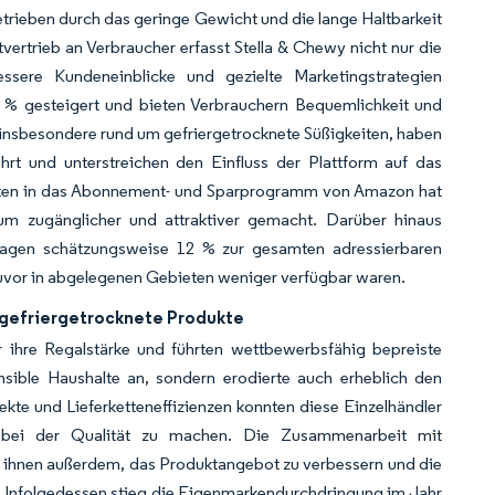
trieben durch das geringe Gewicht und die lange Haltbarkeit
ertrieb an Verbraucher erfasst Stella & Chewy nicht nur die
ssere Kundeneinblicke und gezielte Marketingstrategien
% gesteigert und bieten Verbrauchern Bequemlichkeit und
 insbesondere rund um gefriergetrocknete Süßigkeiten, haben
t und unterstreichen den Einfluss der Plattform auf das
kten in das Abonnement- und Sparprogramm von Amazon hat
likum zugänglicher und attraktiver gemacht. Darüber hinaus
 tragen schätzungsweise 12 % zur gesamten adressierbaren
zuvor in abgelegenen Gebieten weniger verfügbar waren.
r gefriergetrocknete Produkte
ihre Regalstärke und führten wettbewerbsfähig bepreiste
nsible Haushalte an, sondern erodierte auch erheblich den
ekte und Lieferketteneffizienzen konnten diese Einzelhändler
e bei der Qualität zu machen. Die Zusammenarbeit mit
s ihnen außerdem, das Produktangebot zu verbessern und die
. Infolgedessen stieg die Eigenmarkendurchdringung im Jahr