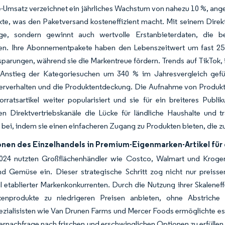
-Umsatz verzeichnet ein jährliches Wachstum von nahezu 10 %, ange
te, was den Paketversand kosteneffizient macht. Mit seinem Direktv
ge, sondern gewinnt auch wertvolle Erstanbieterdaten, die be
en. Ihre Abonnementpakete haben den Lebenszeitwert um fast 25 
parungen, während sie die Markentreue fördern. Trends auf TikTok,
Anstieg der Kategoriesuchen um 340 % im Jahresvergleich geführ
erverhalten und die Produktentdeckung. Die Aufnahme von Produ
orratsartikel weiter popularisiert und sie für ein breiteres Pub
en Direktvertriebskanäle die Lücke für ländliche Haushalte und
bei, indem sie einen einfacheren Zugang zu Produkten bieten, die 
ionen des Einzelhandels in Premium-Eigenmarken-Artikel fü
024 nutzten Großflächenhändler wie Costco, Walmart und Kroger 
nd Gemüse ein. Dieser strategische Schritt zog nicht nur preisse
l etablierter Markenkonkurrenten. Durch die Nutzung ihrer Skaleneff
kenprodukte zu niedrigeren Preisen anbieten, ohne Abstrich
ezialisisten wie Van Drunen Farms und Mercer Foods ermöglichte e
rnachfrage nach frischen und erschwinglichen Optionen zu erfüllen