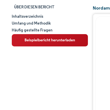
ÜBER DIESEN BERICHT
Nordame
Inhaltsverzeichnis
Marktgröße und -anteil
Umfang und Methodik
Häufig gestellte Fragen
Marktanalyse
Trends und Einblicke
Segmentanalyse
Geografische Analyse
Regulatorisches Umfeld
Wettbewerbslandschaft
Hauptakteure