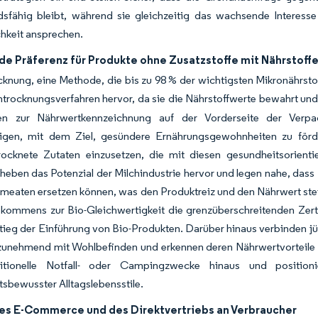
dsfähig bleibt, während sie gleichzeitig das wachsende Interesse
hkeit ansprechen.
e Präferenz für Produkte ohne Zusatzstoffe mit Nährstoffe
cknung, eine Methode, die bis zu 98 % der wichtigsten Mikronährstof
trocknungsverfahren hervor, da sie die Nährstoffwerte bewahrt und 
ften zur Nährwertkennzeichnung auf der Vorderseite der Ver
ligen, mit dem Ziel, gesündere Ernährungsgewohnheiten zu förde
trocknete Zutaten einzusetzen, die mit diesen gesundheitsorient
 heben das Potenzial der Milchindustrie hervor und legen nahe, dass 
eaten ersetzen können, was den Produktreiz und den Nährwert steig
kommens zur Bio-Gleichwertigkeit die grenzüberschreitenden Zerti
ieg der Einführung von Bio-Produkten. Darüber hinaus verbinden j
unehmend mit Wohlbefinden und erkennen deren Nährwertvorteile und
itionelle Notfall- oder Campingzwecke hinaus und positionie
sbewusster Alltagslebensstile.
es E-Commerce und des Direktvertriebs an Verbraucher