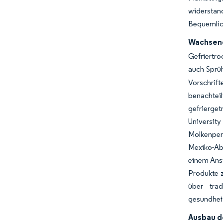
widerstan
Bequemlic
Wachsend
Gefriertro
auch Sprüh
Vorschri
benachtei
gefrierge
University
Molkenperm
Mexiko-Ab
einem Anst
Produkte z
über trad
gesundheit
Ausbau d