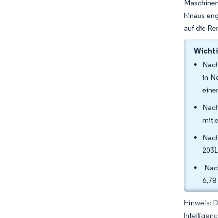
Maschinen 
hinaus eng
auf die Re
Wichti
Nach
in N
eine
Nach
mit 
Nach
2031
Nach
6,78
Hinweis: 
Intelligen