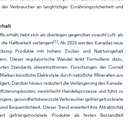
 der Verbraucher an langfristiger Ernährungssicherheit und
rhalt
fe erhält, hebt sich als überlegen gegenüber sowohl Luft- als
[2]
die Haltbarkeit verlängert
. Ab 2026 werden Kanadas neue
packung Produkte mit hohem Zucker- und Natriumgehalt
rn. Dieser regulatorische Wandel lenkt Formulierer dazu,
ierten Standards übereinstimmen. Forschungen der Cornell
Marken künstliche Elektrolyte durch natürliche Mineralien aus
ert. Darüber hinaus reduziert die Verlängerung des Kanada-
fizierungskosten, vereinfacht Handelsprozesse und führt zu
üngere, gesundheitsbewusste Verbraucher gefriergetrocknete
 Bequemlichkeit. Dieser Trend erweitert ihre Attraktivität
rt gefriergetrocknete Produkte als festen Bestandteil