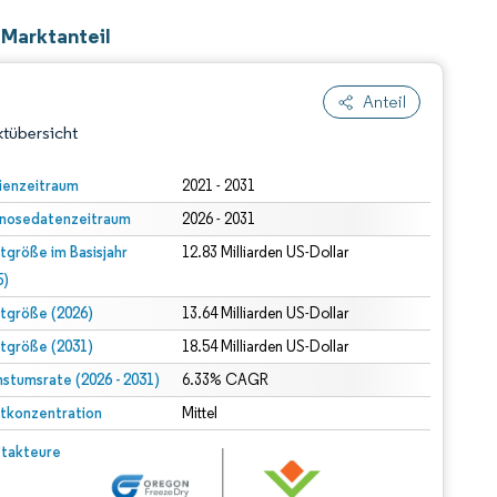
Marktanteil
Anteil
tübersicht
ienzeitraum
2021 - 2031
nosedatenzeitraum
2026 - 2031
tgröße im Basisjahr
12.83 Milliarden US-Dollar
5)
tgröße (2026)
13.64 Milliarden US-Dollar
tgröße (2031)
18.54 Milliarden US-Dollar
dert Namensnennung gemäß CC BY 4.0.
stumsrate (2026 - 2031)
6.33% CAGR
tkonzentration
Mittel
© Mordor Intelligence. Wiederverwendung erfordert Namensnennung gemäß CC BY 4.0.
takteure