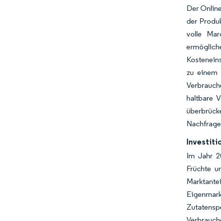
Der Online
der Produk
volle Mar
ermöglich
Kosteneins
zu einem 
Verbrauch
haltbare V
überbrück
Nachfrage 
Investit
Im Jahr 2
Früchte u
Marktantei
Eigenmar
Zutatensp
Verbrauche