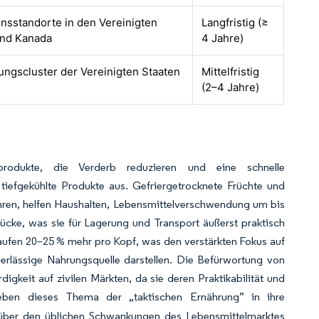
nsstandorte in den Vereinigten
Langfristig (≥
und Kanada
4 Jahre)
ungscluster der Vereinigten Staaten
Mittelfristig
(2–4 Jahre)
rodukte, die Verderb reduzieren und eine schnelle
tiefgekühlte Produkte aus. Gefriergetrocknete Früchte und
hren, helfen Haushalten, Lebensmittelverschwendung um bis
tücke, was sie für Lagerung und Transport äußerst praktisch
aufen 20–25 % mehr pro Kopf, was den verstärkten Fokus auf
verlässige Nahrungsquelle darstellen. Die Befürwortung von
gkeit auf zivilen Märkten, da sie deren Praktikabilität und
weben dieses Thema der „taktischen Ernährung” in ihre
enüber den üblichen Schwankungen des Lebensmittelmarktes