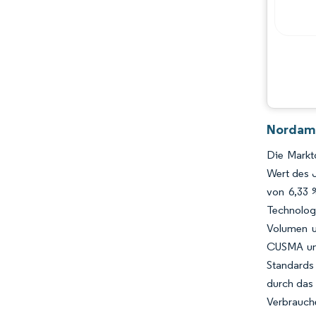
Chancen & Aussichten
Branchenentwicklungen
Nordame
Die Markt
Wert des J
von 6,33 
Technolog
Volumen u
CUSMA und
Standards
durch das
Verbrauche