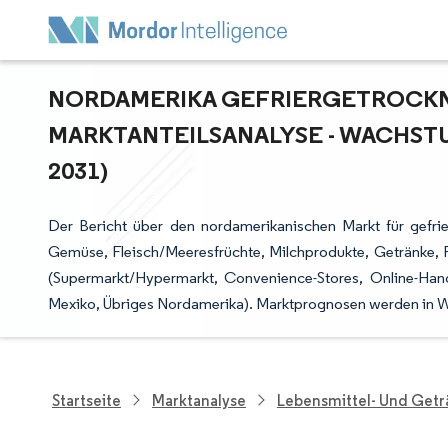
NORDAMERIKA GEFRIERGETROCKNE
ARKTANTEILSANALYSE - WACHSTUM
031)
Der Bericht über den nordamerikanischen Markt für gefrie
Gemüse, Fleisch/Meeresfrüchte, Milchprodukte, Getränke, Fer
(Supermarkt/Hypermarkt, Convenience-Stores, Online-Hand
Mexiko, Übriges Nordamerika). Marktprognosen werden in We
Startseite
Marktanalyse
Lebensmittel- Und Get