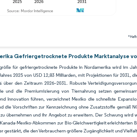
*Haft
rika Gefriergetrocknete Produkte Marktanalyse von
größe für gefriergetrocknete Produkte in Nordamerika wird im Ja
ahres 2025 von USD 12,83 Milliarden, mit Projektionen für 2031, 
% über den Zeitraum 2026–2031. Robuste Verteidigungsversorgun
ie und die Premiumisierung von Tiernahrung setzen gemeinsam
nd Innovation führen, verzeichnet Mexiko die schnellste Expansi
 die Vorschriften zur Kennzeichnung ohne Zusatzstoffe gemäß NOM
 zu übernehmen und ihr Angebot zu erweitern. Der Schwung wird w
 Kanada-Mexiko-Abkommen zur Bio-Gleichwertigkeit erleichterten B
r gestärkt, die den Verbrauchern größere Zugänglichkeit und Vielfal