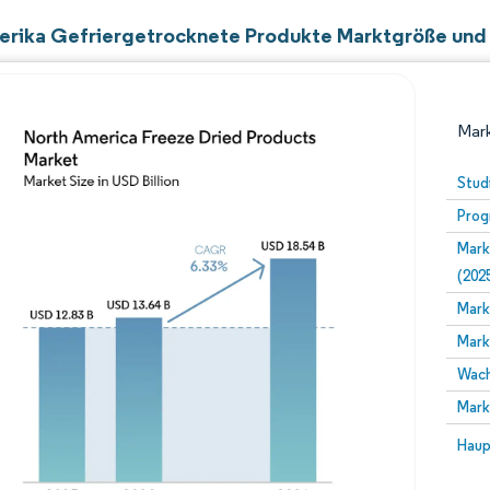
rika Gefriergetrocknete Produkte Marktgröße und 
Mark
Stud
Prog
Mark
(202
Mark
Mark
Bild © Mordor Intelligence. Wiederverwendung erfor
Wach
Mark
Bild 
Haup