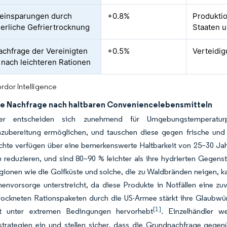
einsparungen durch
+0.8%
Produktio
ierliche Gefriertrocknung
Staaten 
nachfrage der Vereinigten
+0.5%
Verteidig
 nach leichteren Rationen
rdor Intelligence
e Nachfrage nach haltbaren Conveniencelebensmitteln
her entscheiden sich zunehmend für Umgebungstemperaturp
nzubereitung ermöglichen, und tauschen diese gegen frische und 
chte verfügen über eine bemerkenswerte Haltbarkeit von 25–30 Ja
 reduzieren, und sind 80–90 % leichter als ihre hydrierten Gegens
ionen wie die Golfküste und solche, die zu Waldbränden neigen, k
envorsorge unterstreicht, da diese Produkte in Notfällen eine zu
rockneten Rationspaketen durch die US-Armee stärkt ihre Glaubwürdi
[1]
it unter extremen Bedingungen hervorhebt
. Einzelhändler 
strategien ein und stellen sicher, dass die Grundnachfrage geg