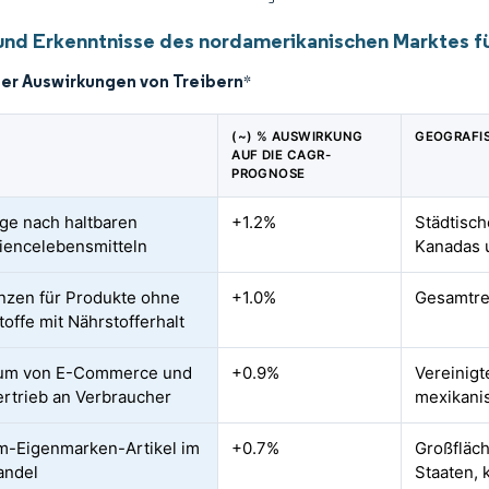
und Erkenntnisse des nordamerikanischen Marktes f
der Auswirkungen von Treibern
*
(~) % AUSWIRKUNG
GEOGRAFI
AUF DIE CAGR-
PROGNOSE
ge nach haltbaren
+1.2%
Städtisch
encelebensmitteln
Kanadas 
nzen für Produkte ohne
+1.0%
Gesamtre
toffe mit Nährstofferhalt
um von E-Commerce und
+0.9%
Vereinigt
ertrieb an Verbraucher
mexikani
-Eigenmarken-Artikel im
+0.7%
Großfläch
andel
Staaten,