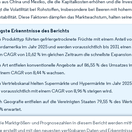
aus China und Mexiko, die die Kapitalkosten erhöhen und die Inves
t die Volatilität bei Rohstoffen, insbesondere bei Beeren mit hohem
ntabilität. Diese Faktoren dämpfen das Marktwachstum, halten seinen
gste Erkenntnisse des Berichts
 Produkttyp führten gefriergetrocknete Früchte mit einem Anteil vo
ordamerika im Jahr 2025 und werden voraussichtlich bis 2031 eine
m CAGR von 10,62 % im gleichen Zeitraum die schnellste Expansion 
 Art entfielen konventionelle Angebote auf 86,55 % des Umsatzes i
einem CAGR von 8,44 % wachsen.
 Vertriebskanal hielten Supermärkte und Hypermärkte im Jahr 2025 
 voraussichtlich mit einem CAGR von 8,96 % steigen wird.
 Geografie entfielen auf die Vereinigten Staaten 79,55 % des Wer
 % erwartet.
Die Marktgrößen- und Prognosezahlen in diesem Bericht werden mit
ce erstellt und mit den neuesten verfügbaren Daten und Erkenntnissen