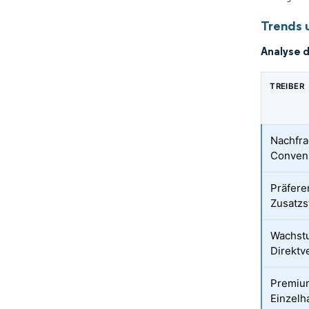
Trends 
Analyse 
TREIBER
Nachfra
Conveni
Präfere
Zusatzs
Wachst
Direktv
Premium
Einzelh