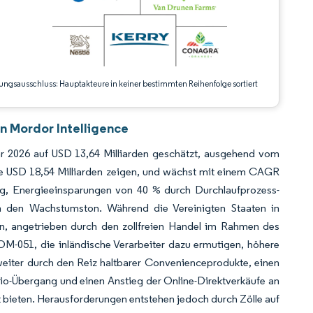
ungsausschluss: Hauptakteure in keiner bestimmten Reihenfolge sortiert
 Mordor Intelligence
hr 2026 auf USD 13,64 Milliarden geschätzt, ausgehend vom
die USD 18,54 Milliarden zeigen, und wächst mit einem CAGR
g, Energieeinsparungen von 40 % durch Durchlaufprozess-
 den Wachstumston. Während die Vereinigten Staaten in
on, angetrieben durch den zollfreien Handel im Rahmen des
-051, die inländische Verarbeiter dazu ermutigen, höhere
eiter durch den Reiz haltbarer Convenienceprodukte, einen
io-Übergang und einen Anstieg der Online-Direktverkäufe an
t bieten. Herausforderungen entstehen jedoch durch Zölle auf