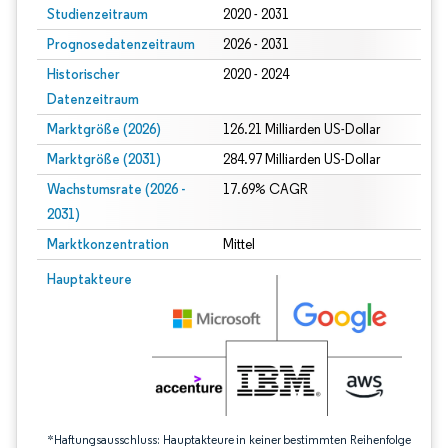
Studienzeitraum
2020 - 2031
Prognosedatenzeitraum
2026 - 2031
Historischer
2020 - 2024
Datenzeitraum
Marktgröße (2026)
126.21 Milliarden US-Dollar
Marktgröße (2031)
284.97 Milliarden US-Dollar
Wachstumsrate (2026 -
17.69% CAGR
2031)
Marktkonzentration
Mittel
Bild © Mordor Intelligence. Wiederverwendung erfordert Namensnennung gem
Hauptakteure
*Haftungsausschluss: Hauptakteure in keiner bestimmten Reihenfolge