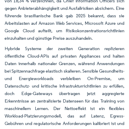
von 18,34 % verzeichnen, da Chief Information Officers sich
gegen Anbieterabhängigkeit und Ausfallrisiken absichern. Eine
führende brasilianische Bank gab 2025 bekannt, dass sie
Arbeitslasten auf Amazon Web Services, Microsoft Azure und
Google Cloud aufteilt, um Risikokonzentrationsrichtlinien
einzuhalten und günstige Preise auszuhandeln.
Hybride Systeme der zweiten Generation replizieren
öffentliche Cloud-APIs auf privaten Appliances und halten
Daten innerhalb nationaler Grenzen, während Anwendungen
bei Spitzennachfrage elastisch skalieren. Sensible Gesundheits-
und Energieworkloads verbleiben On-Premise, um
Datenschutz- und kritische Infrastrukturrichtlinien zu erfüllen,
doch Edge-Gateways übertragen jetzt aggregierte
Erkenntnisse an zentralisierte Datenseen für das Training von
maschinellem Lernen. Der Nettoeffekt ist ein flexibles
Workload-Platzierungsmodell, das auf Latenz, Egress-
Gebühren und regulatorische Anforderungen kalibriert ist und