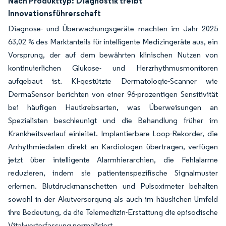
Nach Produkttyp:
Diagnostik treibt
Innovationsführerschaft
Diagnose- und Überwachungsgeräte machten im Jahr 2025
63,02 % des Marktanteils für intelligente Medizingeräte aus, ein
Vorsprung, der auf dem bewährten klinischen Nutzen von
kontinuierlichen Glukose- und Herzrhythmusmonitoren
aufgebaut ist. KI-gestützte Dermatologie-Scanner wie
DermaSensor berichten von einer 96-prozentigen Sensitivität
bei häufigen Hautkrebsarten, was Überweisungen an
Spezialisten beschleunigt und die Behandlung früher im
Krankheitsverlauf einleitet. Implantierbare Loop-Rekorder, die
Arrhythmiedaten direkt an Kardiologen übertragen, verfügen
jetzt über intelligente Alarmhierarchien, die Fehlalarme
reduzieren, indem sie patientenspezifische Signalmuster
erlernen. Blutdruckmanschetten und Pulsoximeter behalten
sowohl in der Akutversorgung als auch im häuslichen Umfeld
ihre Bedeutung, da die Telemedizin-Erstattung die episodische
Vitalwerterfassung normalisiert.