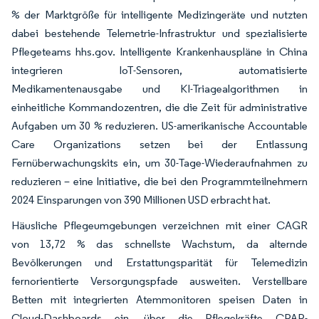
% der Marktgröße für intelligente Medizingeräte und nutzten
dabei bestehende Telemetrie-Infrastruktur und spezialisierte
Pflegeteams hhs.gov. Intelligente Krankenhauspläne in China
integrieren IoT-Sensoren, automatisierte
Medikamentenausgabe und KI-Triagealgorithmen in
einheitliche Kommandozentren, die die Zeit für administrative
Aufgaben um 30 % reduzieren. US-amerikanische Accountable
Care Organizations setzen bei der Entlassung
Fernüberwachungskits ein, um 30-Tage-Wiederaufnahmen zu
reduzieren – eine Initiative, die bei den Programmteilnehmern
2024 Einsparungen von 390 Millionen USD erbracht hat.
Häusliche Pflegeumgebungen verzeichnen mit einer CAGR
von 13,72 % das schnellste Wachstum, da alternde
Bevölkerungen und Erstattungsparität für Telemedizin
fernorientierte Versorgungspfade ausweiten. Verstellbare
Betten mit integrierten Atemmonitoren speisen Daten in
Cloud-Dashboards ein, über die Pflegekräfte CPAP-