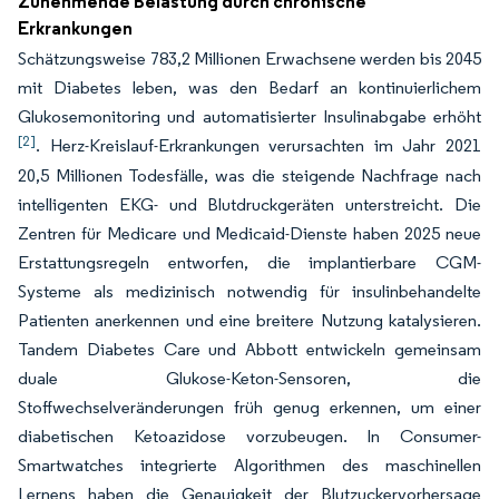
Zunehmende Belastung durch chronische
Erkrankungen
Schätzungsweise 783,2 Millionen Erwachsene werden bis 2045
mit Diabetes leben, was den Bedarf an kontinuierlichem
Glukosemonitoring und automatisierter Insulinabgabe erhöht
[2]
. Herz-Kreislauf-Erkrankungen verursachten im Jahr 2021
20,5 Millionen Todesfälle, was die steigende Nachfrage nach
intelligenten EKG- und Blutdruckgeräten unterstreicht. Die
Zentren für Medicare und Medicaid-Dienste haben 2025 neue
Erstattungsregeln entworfen, die implantierbare CGM-
Systeme als medizinisch notwendig für insulinbehandelte
Patienten anerkennen und eine breitere Nutzung katalysieren.
Tandem Diabetes Care und Abbott entwickeln gemeinsam
duale Glukose-Keton-Sensoren, die
Stoffwechselveränderungen früh genug erkennen, um einer
diabetischen Ketoazidose vorzubeugen. In Consumer-
Smartwatches integrierte Algorithmen des maschinellen
Lernens haben die Genauigkeit der Blutzuckervorhersage