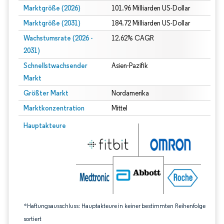
Marktgröße (2026)
101.96 Milliarden US-Dollar
Marktgröße (2031)
184.72 Milliarden US-Dollar
Wachstumsrate (2026 -
12.62% CAGR
2031)
Schnellstwachsender
Asien-Pazifik
Markt
Größter Markt
Nordamerika
Marktkonzentration
Mittel
Bild © Mordor Intelligence. Wiederverwendung erfordert Namensnennung gem
Hauptakteure
*Haftungsausschluss: Hauptakteure in keiner bestimmten Reihenfolge
sortiert