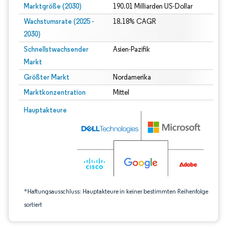
Marktgröße (2030)
190.01 Milliarden US-Dollar
Wachstumsrate (2025 -
18.18% CAGR
2030)
Schnellstwachsender
Asien-Pazifik
Markt
Größter Markt
Nordamerika
Marktkonzentration
Mittel
Bild © Mordor Intelligence. Wiederverwendung erfordert Namensnennung gem
Hauptakteure
*Haftungsausschluss: Hauptakteure in keiner bestimmten Reihenfolge
sortiert