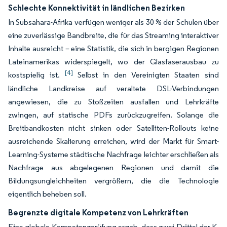
Schlechte Konnektivität in ländlichen Bezirken
In Subsahara-Afrika verfügen weniger als 30 % der Schulen über
eine zuverlässige Bandbreite, die für das Streaming interaktiver
Inhalte ausreicht – eine Statistik, die sich in bergigen Regionen
Lateinamerikas widerspiegelt, wo der Glasfaserausbau zu
[4]
kostspielig ist.
Selbst in den Vereinigten Staaten sind
ländliche Landkreise auf veraltete DSL-Verbindungen
angewiesen, die zu Stoßzeiten ausfallen und Lehrkräfte
zwingen, auf statische PDFs zurückzugreifen. Solange die
Breitbandkosten nicht sinken oder Satelliten-Rollouts keine
ausreichende Skalierung erreichen, wird der Markt für Smart-
Learning-Systeme städtische Nachfrage leichter erschließen als
Nachfrage aus abgelegenen Regionen und damit die
Bildungsungleichheiten vergrößern, die die Technologie
eigentlich beheben soll.
Begrenzte digitale Kompetenz von Lehrkräften
Eine globale Kompetenzprüfung ergab, dass zwei Drittel der K-