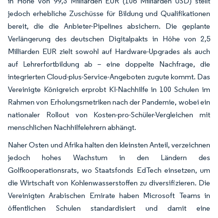
in Höhe von 99,3 Milliarden EUR (106 Milliarden USD) stellt
jedoch erhebliche Zuschüsse für Bildung und Qualifikationen
bereit, die die Anbieter-Pipelines absichern. Die geplante
Verlängerung des deutschen Digitalpakts in Höhe von 2,5
Milliarden EUR zielt sowohl auf Hardware-Upgrades als auch
auf Lehrerfortbildung ab – eine doppelte Nachfrage, die
integrierten Cloud-plus-Service-Angeboten zugute kommt. Das
Vereinigte Königreich erprobt KI-Nachhilfe in 100 Schulen im
Rahmen von Erholungsmetriken nach der Pandemie, wobei ein
nationaler Rollout von Kosten-pro-Schüler-Vergleichen mit
menschlichen Nachhilfelehrern abhängt.
Naher Osten und Afrika halten den kleinsten Anteil, verzeichnen
jedoch hohes Wachstum in den Ländern des
Golfkooperationsrats, wo Staatsfonds EdTech einsetzen, um
die Wirtschaft von Kohlenwasserstoffen zu diversifizieren. Die
Vereinigten Arabischen Emirate haben Microsoft Teams in
öffentlichen Schulen standardisiert und damit eine