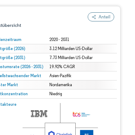
Anteil
tübersicht
ienzeitraum
2020 - 2031
tgröße (2026)
3.12 Milliarden US-Dollar
tgröße (2031)
7.73 Milliarden US-Dollar
stumsrate (2026 - 2031)
19.92% CAGR
ellstwachsender Markt
Asien-Pazifik
ter Markt
dert Namensnennung gemäß CC BY 4.0.
Nordamerika
tkonzentration
Niedrig
© Mordor Intelligence. Wiederverwendung erfordert Namensnennung gemäß CC BY 4.0.
takteure