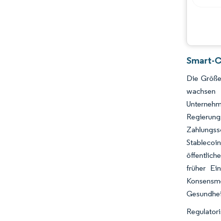
Smart-C
Die Größe
wachsen 
Unternehm
Regierung
Zahlungss
Stablecoi
öffentlich
früher Ei
Konsensme
Gesundhei
Regulator