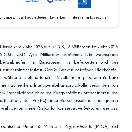
ungsausschluss: Hauptakteure in keiner bestimmten Reihenfolge sortiert
lliarden im Jahr 2025 auf USD 3,12 Milliarden im Jahr 2026
2031 USD 7,73 Milliarden erreichen. Die wachsende
rbeitsabläufen im Bankwesen, in Lieferketten und bei
 zur Kerninfrastruktur. Große Banken betreiben Blockchain-
, während multinationale Einzelhändler programmierbare
ren zu senken. Interoperabilitätsprotokolle verbinden nun
rk-Transaktionen ohne die Komplexität zu orchestrieren, die
Verifikation, der Post-Quanten-Verschlüsselung und grünen
 wahrgenommene Risiko für konservative Sektoren wie das
uropäischen Union für Märkte in Krypto-Assets (MiCA) und