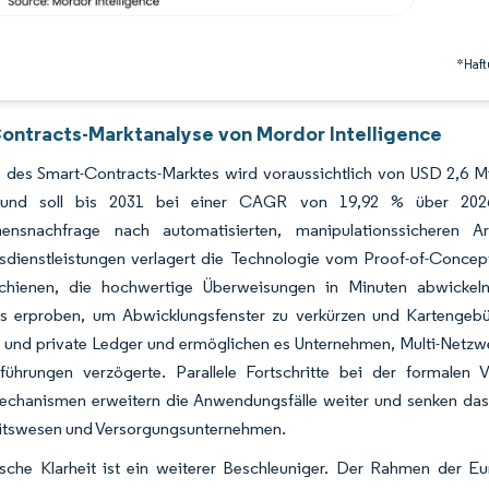
*Haft
ontracts-Marktanalyse von Mordor Intelligence
 des Smart-Contracts-Marktes wird voraussichtlich von USD 2,6 Mi
und soll bis 2031 bei einer CAGR von 19,92 % über 2026–
ensnachfrage nach automatisierten, manipulationssicheren A
sdienstleistungen verlagert die Technologie vom Proof-of-Concept
chienen, die hochwertige Überweisungen in Minuten abwickeln
ns erproben, um Abwicklungsfenster zu verkürzen und Kartengebüh
e und private Ledger und ermöglichen es Unternehmen, Multi-Netzwe
nführungen verzögerte. Parallele Fortschritte bei der formalen 
chanismen erweitern die Anwendungsfälle weiter und senken das
tswesen und Versorgungsunternehmen.
ische Klarheit ist ein weiterer Beschleuniger. Der Rahmen der E