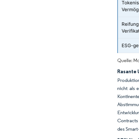
Tokenis
Vermög
Reifung
Verifik
ESG-get
Quelle: Mo
Rasante 
Produktio
nicht als
Kontinen
Abstimmu
Entwicklu
Contracts 
des Smart