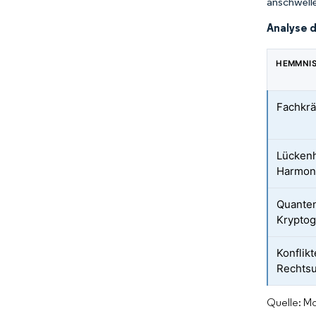
anschwelle
Analyse 
HEMMNI
Fachkrä
Lückenh
Harmon
Quanten
Kryptog
Konflik
Rechtsu
Quelle: Mo