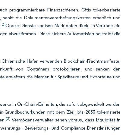
urch programmierbare Finanzschienen. Citis tokenbasierte
n, senkt die Dokumentenverarbeitungskosten erheblich und
[2]
.
Oracle-Dienste speisen Marktdaten direkt in Verträge ein
agen abzustimmen. Diese sichere Automatisierung treibt die
. Chilenische Häfen verwenden Blockchain-Frachtmanifeste,
nkunft von Containern protokollieren, und senken den
te erweitern die Margen für Spediteure und Exporteure und
werke in On-Chain-Einheiten, die sofort abgewickelt werden
in-Grundbuchurkunden mit dem Ziel, bis 2033 tokenisierte
[3]
en.
Vermögensverwalter sehen voraus, dass Liquidität in
erwahrungs-, Bewertungs- und Compliance-Dienstleistungen