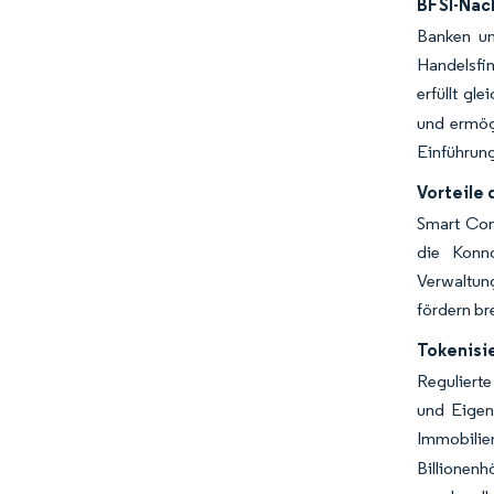
BFSI-Nac
Banken un
Handelsfi
erfüllt g
und ermög
Einführung
Vorteile 
Smart Con
die Konn
Verwaltun
fördern br
Tokenisi
Reguliert
und Eigen
Immobilie
Billionen