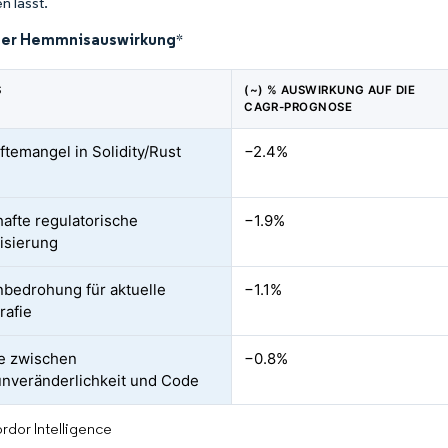
n lässt.
der Hemmnisauswirkung
*
S
(~) % AUSWIRKUNG AUF DIE
CAGR-PROGNOSE
ftemangel in Solidity/Rust
−2.4%
afte regulatorische
−1.9%
isierung
bedrohung für aktuelle
−1.1%
rafie
te zwischen
−0.8%
nveränderlichkeit und Code
rdor Intelligence