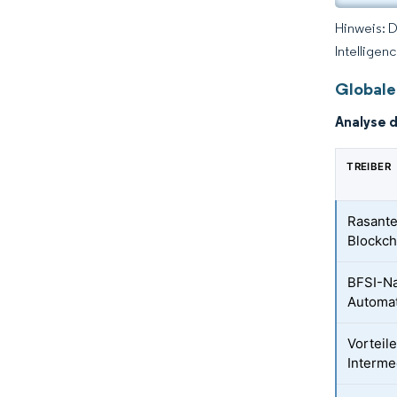
Hinweis: 
Intelligen
Globale
Analyse 
TREIBER
Rasant
Blockch
BFSI-Na
Automat
Vorteil
Interme