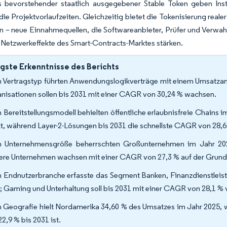
bevorstehender staatlich ausgegebener Stable Token geben Instit
die Projektvorlaufzeiten. Gleichzeitig bietet die Tokenisierung re
en – neue Einnahmequellen, die Softwareanbieter, Prüfer und Verwah
 Netzwerkeffekte des Smart-Contracts-Marktes stärken.
gste Erkenntnisse des Berichts
 Vertragstyp führten Anwendungslogikverträge mit einem Umsatzant
nisationen sollen bis 2031 mit einer CAGR von 30,24 % wachsen.
 Bereitstellungsmodell behielten öffentliche erlaubnisfreie Chains 
t, während Layer-2-Lösungen bis 2031 die schnellste CAGR von 28,6
 Unternehmensgröße beherrschten Großunternehmen im Jahr 2025
lere Unternehmen wachsen mit einer CAGR von 27,3 % auf der Grun
 Endnutzerbranche erfasste das Segment Banken, Finanzdienstleis
; Gaming und Unterhaltung soll bis 2031 mit einer CAGR von 28,1 % 
 Geografie hielt Nordamerika 34,60 % des Umsatzes im Jahr 2025, 
2,9 % bis 2031 ist.