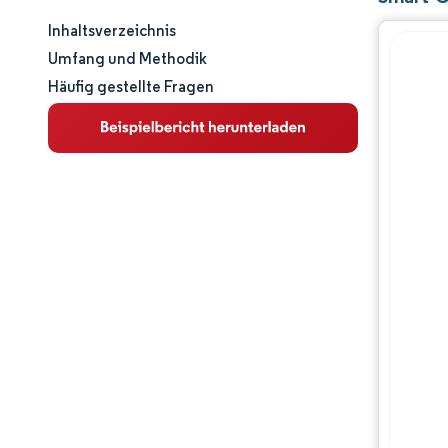
Inhaltsverzeichnis
Marktgröße und -anteil
Umfang und Methodik
Häufig gestellte Fragen
Marktanalyse
Trends und Einblicke
Segmentanalyse
Geografische Analyse
Wettbewerbslandschaft
Hauptakteure
Branchenentwicklungen