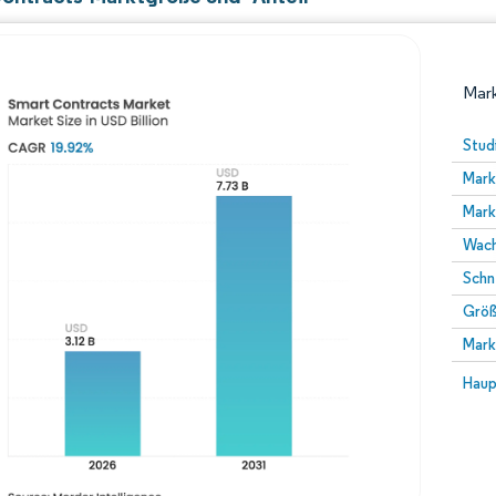
Mark
Stud
Mark
Mark
Wach
Schn
Größ
Bild © Mordor Intelligence. Wiederverwendung erfor
Mark
Bild 
Haup