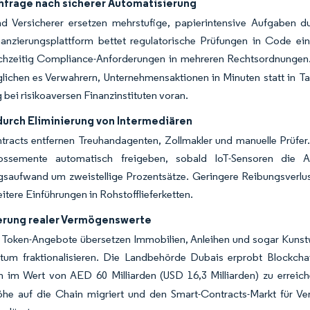
hfrage nach sicherer Automatisierung
d Versicherer ersetzen mehrstufige, papierintensive Aufgaben d
nanzierungsplattform bettet regulatorische Prüfungen in Code ei
leichzeitig Compliance-Anforderungen in mehreren Rechtsordnungen
lichen es Verwahrern, Unternehmensaktionen in Minuten statt in T
 bei risikoaversen Finanzinstituten voran.
durch Eliminierung von Intermediären
tracts entfernen Treuhandagenten, Zollmakler und manuelle Prüfer
ossemente automatisch freigeben, sobald IoT-Sensoren die A
gsaufwand um zweistellige Prozentsätze. Geringere Reibungsverlus
eitere Einführungen in Rohstofflieferketten.
erung realer Vermögenswerte
e Token-Angebote übersetzen Immobilien, Anleihen und sogar Kunst
tum fraktionalisieren. Die Landbehörde Dubais erprobt Blockcha
n im Wert von AED 60 Milliarden (USD 16,3 Milliarden) zu erreich
höhe auf die Chain migriert und den Smart-Contracts-Markt für V