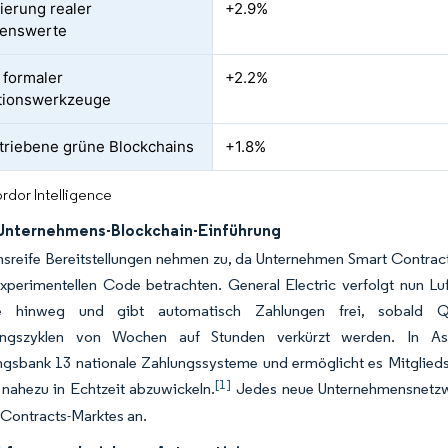
ierung realer
+2.9%
enswerte
 formaler
+2.2%
ationswerkzeuge
riebene grüne Blockchains
+1.8%
rdor Intelligence
Unternehmens-Blockchain-Einführung
nsreife Bereitstellungen nehmen zu, da Unternehmen Smart Contrac
 experimentellen Code betrachten. General Electric verfolgt nun 
te hinweg und gibt automatisch Zahlungen frei, sobald Qu
ngszyklen von Wochen auf Stunden verkürzt werden. In Asi
ngsbank 13 nationale Zahlungssysteme und ermöglicht es Mitglied
[1]
nahezu in Echtzeit abzuwickeln.
Jedes neue Unternehmensnetzwe
-Contracts-Marktes an.