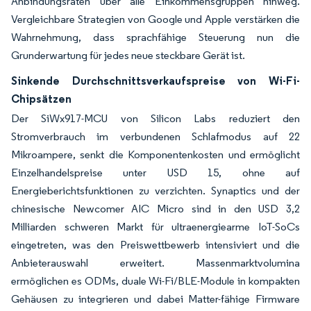
Anbindungsraten über alle Einkommensgruppen hinweg.
Vergleichbare Strategien von Google und Apple verstärken die
Wahrnehmung, dass sprachfähige Steuerung nun die
Grunderwartung für jedes neue steckbare Gerät ist.
Sinkende Durchschnittsverkaufspreise von Wi-Fi-
Chipsätzen
Der SiWx917-MCU von Silicon Labs reduziert den
Stromverbrauch im verbundenen Schlafmodus auf 22
Mikroampere, senkt die Komponentenkosten und ermöglicht
Einzelhandelspreise unter USD 15, ohne auf
Energieberichtsfunktionen zu verzichten. Synaptics und der
chinesische Newcomer AIC Micro sind in den USD 3,2
Milliarden schweren Markt für ultraenergiearme IoT-SoCs
eingetreten, was den Preiswettbewerb intensiviert und die
Anbieterauswahl erweitert. Massenmarktvolumina
ermöglichen es ODMs, duale Wi-Fi/BLE-Module in kompakten
Gehäusen zu integrieren und dabei Matter-fähige Firmware