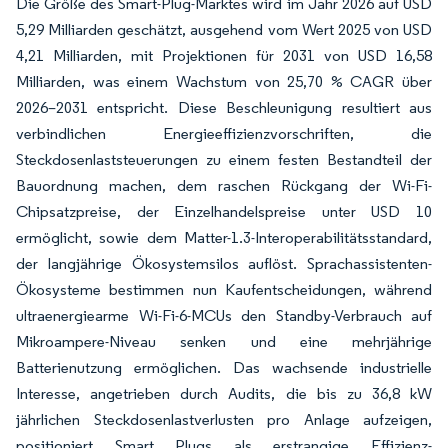
Die Größe des Smart-Plug-Marktes wird im Jahr 2026 auf USD
5,29 Milliarden geschätzt, ausgehend vom Wert 2025 von USD
4,21 Milliarden, mit Projektionen für 2031 von USD 16,58
Milliarden, was einem Wachstum von 25,70 % CAGR über
2026–2031 entspricht. Diese Beschleunigung resultiert aus
verbindlichen Energieeffizienzvorschriften, die
Steckdosenlaststeuerungen zu einem festen Bestandteil der
Bauordnung machen, dem raschen Rückgang der Wi-Fi-
Chipsatzpreise, der Einzelhandelspreise unter USD 10
ermöglicht, sowie dem Matter-1.3-Interoperabilitätsstandard,
der langjährige Ökosystemsilos auflöst. Sprachassistenten-
Ökosysteme bestimmen nun Kaufentscheidungen, während
ultraenergiearme Wi-Fi-6-MCUs den Standby-Verbrauch auf
Mikroampere-Niveau senken und eine mehrjährige
Batterienutzung ermöglichen. Das wachsende industrielle
Interesse, angetrieben durch Audits, die bis zu 36,8 kW
jährlichen Steckdosenlastverlusten pro Anlage aufzeigen,
positioniert Smart Plugs als erstrangige Effizienz-