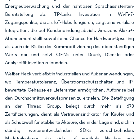
Energieüberwachung und der nahtlosen Sprachassistenten-
Bereitstellung ab. TP-Links Investition in Wi-Fi-7-
Zugangspunkte, die als IoT-Hubs fungieren, zeigt eine vertikale
Integration, die auf Kundenbindung abzielt. Amazons Alexa+-
Abonnement stellt sowohl eine Chance für Hardware-Upselling
als auch ein Risiko der Kommodifizierung des eigenständigen
Werts dar und setzt OEMs unter Druck, Dienste oder
Analysefähigkeiten zu bündeln.
Weißer Fleck verbleibt in industriellen und Außenanwendungen,
wo Temperaturtoleranz, Überstromschutzschalter und IP-
bewertete Gehäuse es Lieferanten ermöglichen, Aufpreise bei
den Durchschnittsverkaufspreisen zu erzielen. Die Beteiligung
an der Thread Group, belegt durch mehr als 670
Zertifizierungen, dient als Vertrauensindikator für Käufer und
als Schutzwall für etablierte Akteure, die in der Lage sind, sich in
ständig weiterentwickelnden SDKs zurechtzufinden.
Marktteilnehmer, die sich auf vertikale Nischen wie