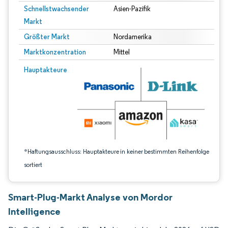
Schnellstwachsender
Asien-Pazifik
Markt
Größter Markt
Nordamerika
Marktkonzentration
Mittel
Bild © Mordor Intelligence. Wiederverwendung erfordert Namensnennung gem
Hauptakteure
*Haftungsausschluss: Hauptakteure in keiner bestimmten Reihenfolge
sortiert
Smart-Plug-Markt Analyse von Mordor
Intelligence