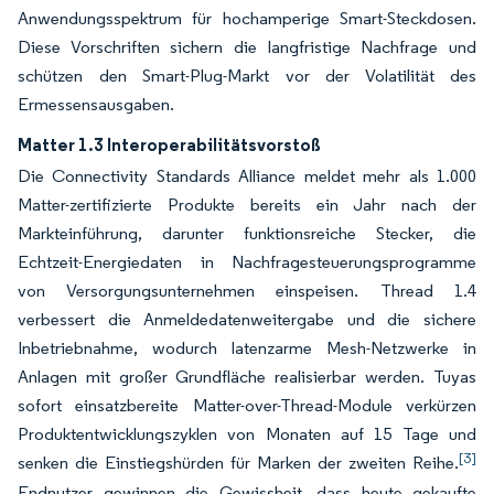
Anwendungsspektrum für hochamperige Smart-Steckdosen.
Diese Vorschriften sichern die langfristige Nachfrage und
schützen den Smart-Plug-Markt vor der Volatilität des
Ermessensausgaben.
Matter 1.3 Interoperabilitätsvorstoß
Die Connectivity Standards Alliance meldet mehr als 1.000
Matter-zertifizierte Produkte bereits ein Jahr nach der
Markteinführung, darunter funktionsreiche Stecker, die
Echtzeit-Energiedaten in Nachfragesteuerungsprogramme
von Versorgungsunternehmen einspeisen. Thread 1.4
verbessert die Anmeldedatenweitergabe und die sichere
Inbetriebnahme, wodurch latenzarme Mesh-Netzwerke in
Anlagen mit großer Grundfläche realisierbar werden. Tuyas
sofort einsatzbereite Matter-over-Thread-Module verkürzen
Produktentwicklungszyklen von Monaten auf 15 Tage und
[3]
senken die Einstiegshürden für Marken der zweiten Reihe.
Endnutzer gewinnen die Gewissheit, dass heute gekaufte