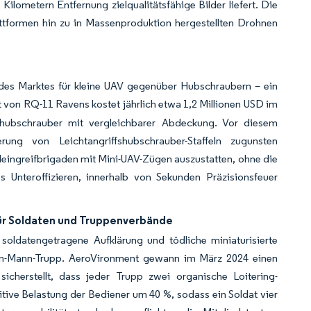
ilometern Entfernung zielqualitätsfähige Bilder liefert. Die
tformen hin zu in Massenproduktion hergestellten Drohnen
n des Marktes für kleine UAV gegenüber Hubschraubern – ein
von RQ-11 Ravens kostet jährlich etwa 1,2 Millionen USD im
gshubschrauber mit vergleichbarer Abdeckung. Vor diesem
 von Leichtangriffshubschrauber-Staffeln zugunsten
leingreifbrigaden mit Mini-UAV-Zügen auszustatten, ohne die
s Unteroffizieren, innerhalb von Sekunden Präzisionsfeuer
ür Soldaten und Truppenverbände
 soldatengetragene Aufklärung und tödliche miniaturisierte
eun-Mann-Trupp. AeroVironment gewann im März 2024 einen
icherstellt, dass jeder Trupp zwei organische Loitering-
tive Belastung der Bediener um 40 %, sodass ein Soldat vier