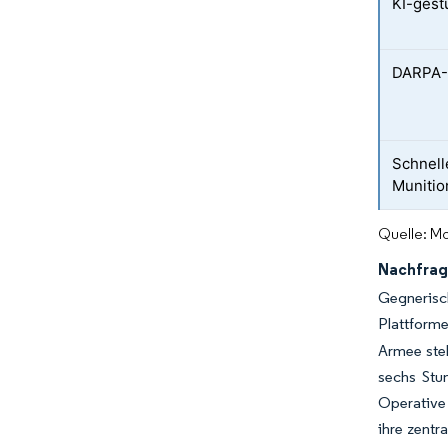
KI-gest
DARPA-P
Schnell
Munitio
Quelle: Mo
Nachfrag
Gegnerisc
Plattforme
Armee stel
sechs Stu
Operative 
ihre zentr