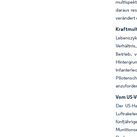
multispekt
daraus re
verändert
Kraftmul
Lebenszykl
Verhältnis,
Betrieb, 
Hintergr
infanterie
Pilotensc
anzuforder
Vom US-V
Der US-Hau
Luftraket
fünfjähri
Munitionse