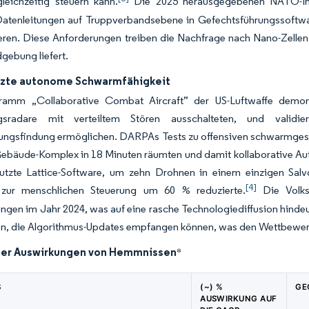
leichzeitig steuern kann.
Die 2025 herausgegebenen NATO-Inter
atenleitungen auf Truppverbandsebene in Gefechtsführungssoftwar
eren. Diese Anforderungen treiben die Nachfrage nach Nano-Zelle
gebung liefert.
tzte autonome Schwarmfähigkeit
ramm „Collaborative Combat Aircraft” der US-Luftwaffe demo
gsradare mit verteiltem Stören ausschalteten, und validi
ungsfindung ermöglichen. DARPAs Tests zu offensiven schwarmgestü
Gebäude-Komplex in 18 Minuten räumten und damit kollaborative Au
utzte Lattice-Software, um zehn Drohnen in einem einzigen Sal
[4]
 zur menschlichen Steuerung um 60 % reduzierte.
Die Volks
gen im Jahr 2024, was auf eine rasche Technologiediffusion hindeu
n, die Algorithmus-Updates empfangen können, was den Wettbewerbsv
der Auswirkungen von Hemmnissen
*
S
(~) %
GE
AUSWIRKUNG AUF