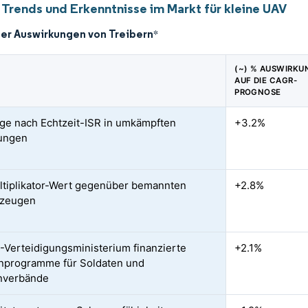
 Trends und Erkenntnisse im Markt für kleine UAV
der Auswirkungen von Treibern
*
(~) % AUSWIRKU
AUF DIE CAGR-
PROGNOSE
ge nach Echtzeit-ISR in umkämpften
+3.2%
ungen
ltiplikator-Wert gegenüber bemannten
+2.8%
rzeugen
Verteidigungsministerium finanzierte
+2.1%
nprogramme für Soldaten und
nverbände