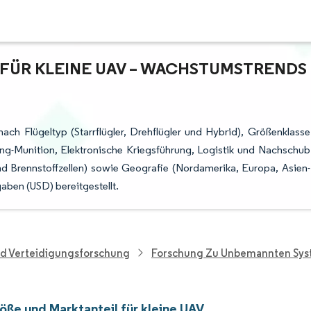
ÜR KLEINE UAV – WACHSTUMSTRENDS U
ach Flügeltyp (Starrflügler, Drehflügler und Hybrid), Größenklasse
ng-Munition, Elektronische Kriegsführung, Logistik und Nachschub
nd Brennstoffzellen) sowie Geografie (Nordamerika, Europa, Asien-
aben (USD) bereitgestellt.
nd Verteidigungsforschung
Forschung Zu Unbemannten Sy
öße und Marktanteil für kleine UAV