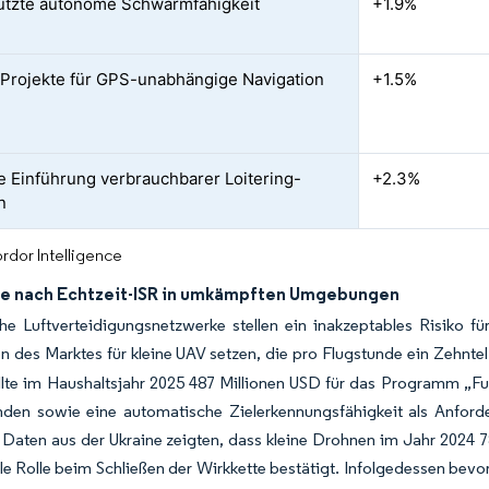
ützte autonome Schwarmfähigkeit
+1.9%
rojekte für GPS-unabhängige Navigation
+1.5%
e Einführung verbrauchbarer Loitering-
+2.3%
n
rdor Intelligence
e nach Echtzeit-ISR in umkämpften Umgebungen
he Luftverteidigungsnetzwerke stellen ein inakzeptables Risiko f
n des Marktes für kleine UAV setzen, die pro Flugstunde ein Zehnt
lte im Haushaltsjahr 2025 487 Millionen USD für das Programm „Fut
nden sowie eine automatische Zielerkennungsfähigkeit als Anford
Daten aus der Ukraine zeigten, dass kleine Drohnen im Jahr 2024 78
ale Rolle beim Schließen der Wirkkette bestätigt. Infolgedessen b