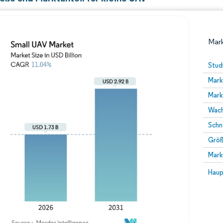
Mark
Stud
Mark
Mark
Wach
Schn
Größ
Bild © Mordor Intelligence. Wiederverwendung erfor
Mark
Bild 
Haup