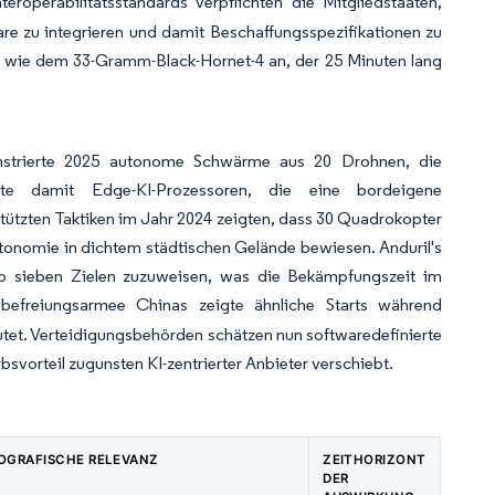
operabilitätsstandards verpflichten die Mitgliedstaaten,
e zu integrieren und damit Beschaffungsspezifikationen zu
n wie dem 33-Gramm-Black-Hornet-4 an, der 25 Minuten lang
nstrierte 2025 autonome Schwärme aus 20 Drohnen, die
erte damit Edge-KI-Prozessoren, die eine bordeigene
tzten Taktiken im Jahr 2024 zeigten, dass 30 Quadrokopter
tonomie in dichtem städtischen Gelände bewiesen. Anduril's
vo sieben Zielen zuzuweisen, was die Bekämpfungszeit im
befreiungsarmee Chinas zeigte ähnliche Starts während
tet. Verteidigungsbehörden schätzen nun softwaredefinierte
orteil zugunsten KI-zentrierter Anbieter verschiebt.
OGRAFISCHE RELEVANZ
ZEITHORIZONT
DER