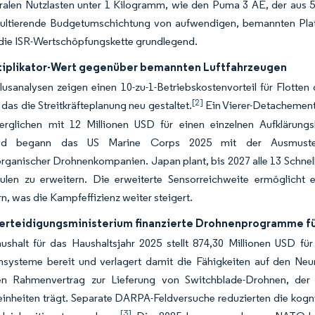
ralen Nutzlasten unter 1 Kilogramm, wie den Puma 3 AE, der aus 5 K
sultierende Budgetumschichtung von aufwendigen, bemannten Plat
 die ISR-Wertschöpfungskette grundlegend.
tiplikator-Wert gegenüber bemannten Luftfahrzeugen
usanalysen zeigen einen 10-zu-1-Betriebskostenvorteil für Flotte
[2]
 das die Streitkräfteplanung neu gestaltet.
Ein Vierer-Detachement 
verglichen mit 12 Millionen USD für einen einzelnen Aufklärun
und begann das US Marine Corps 2025 mit der Ausmusterung
organischer Drohnenkompanien. Japan plant, bis 2027 alle 13 Schnel
hulen zu erweitern. Die erweiterte Sensorreichweite ermöglicht e
n, was die Kampfeffizienz weiter steigert.
erteidigungsministerium finanzierte Drohnenprogramme f
shalt für das Haushaltsjahr 2025 stellt 874,30 Millionen USD für
ensysteme bereit und verlagert damit die Fähigkeiten auf den N
gen Rahmenvertrag zur Lieferung von Switchblade-Drohnen, der s
inheiten trägt. Separate DARPA-Feldversuche reduzierten die kogni
[3]