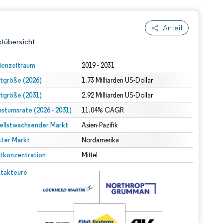
Anteil
tübersicht
ienzeitraum
2019 - 2031
tgröße (2026)
1.73 Milliarden US-Dollar
tgröße (2031)
2.92 Milliarden US-Dollar
stumsrate (2026 - 2031)
11.04% CAGR
ellstwachsender Markt
Asien-Pazifik
ter Markt
dert Namensnennung gemäß CC BY 4.0.
Nordamerika
tkonzentration
Mittel
© Mordor Intelligence. Wiederverwendung erfordert Namensnennung gemäß CC BY 4.0.
takteure