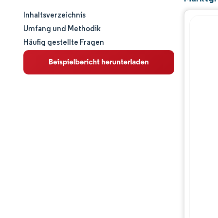
Inhaltsverzeichnis
Marktgröße und -anteil
Umfang und Methodik
Häufig gestellte Fragen
Marktanalyse
Trends und Einblicke
Segmentanalyse
Geografische Analyse
Regulatorisches Umfeld
Wertschöpfungskettenanalyse
Wettbewerbslandschaft
Hauptakteure