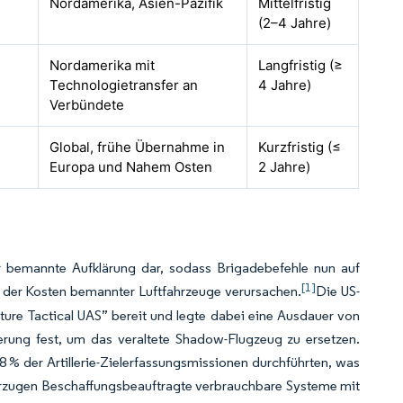
Nordamerika, Asien-Pazifik
Mittelfristig
(2–4 Jahre)
Nordamerika mit
Langfristig (≥
Technologietransfer an
4 Jahre)
Verbündete
Global, frühe Übernahme in
Kurzfristig (≤
Europa und Nahem Osten
2 Jahre)
ür bemannte Aufklärung dar, sodass Brigadebefehle nun auf
[1]
el der Kosten bemannter Luftfahrzeuge verursachen.
Die US-
ure Tactical UAS” bereit und legte dabei eine Ausdauer von
erung fest, um das veraltete Shadow-Flugzeug zu ersetzen.
 % der Artillerie-Zielerfassungsmissionen durchführten, was
evorzugen Beschaffungsbeauftragte verbrauchbare Systeme mit