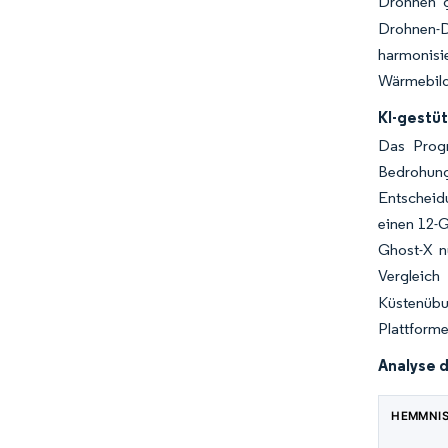
Drohnen g
Drohnen-D
harmonisi
Wärmebild
KI-gestü
Das Prog
Bedrohun
Entscheid
einen 12-
Ghost-X n
Vergleich
Küstenübun
Plattforme
Analyse 
HEMMNI