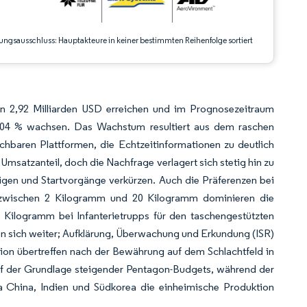
ungsausschluss: Hauptakteure in keiner bestimmten Reihenfolge sortiert
on 2,92 Milliarden USD erreichen und im Prognosezeitraum
,04 % wachsen. Das Wachstum resultiert aus dem raschen
baren Plattformen, die Echtzeitinformationen zu deutlich
n Umsatzanteil, doch die Nachfrage verlagert sich stetig hin zu
igen und Startvorgänge verkürzen. Auch die Präferenzen bei
 zwischen 2 Kilogramm und 20 Kilogramm dominieren die
Kilogramm bei Infanterietrupps für den taschengestützten
en sich weiter; Aufklärung, Überwachung und Erkundung (ISR)
tion übertreffen nach der Bewährung auf dem Schlachtfeld in
f der Grundlage steigender Pentagon-Budgets, während der
da China, Indien und Südkorea die einheimische Produktion