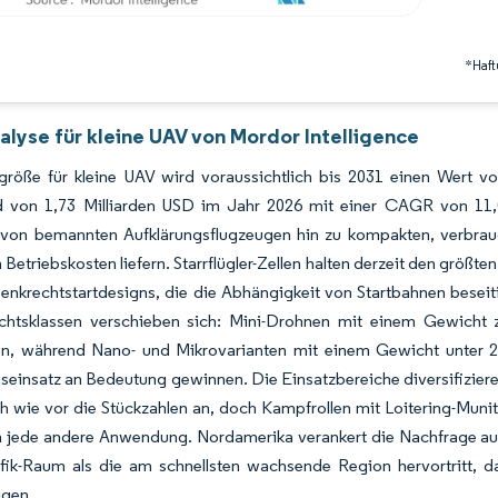
*Haft
alyse für kleine UAV von Mordor Intelligence
größe für kleine UAV wird voraussichtlich bis 2031 einen Wert v
 von 1,73 Milliarden USD im Jahr 2026 mit einer CAGR von 11
von bemannten Aufklärungsflugzeugen hin zu kompakten, verbrauch
 Betriebskosten liefern. Starrflügler-Zellen halten derzeit den größte
enkrechtstartdesigns, die die Abhängigkeit von Startbahnen beseit
htsklassen verschieben sich: Mini-Drohnen mit einem Gewicht
en, während Nano- und Mikrovarianten mit einem Gewicht unter 2 
seinsatz an Bedeutung gewinnen. Die Einsatzbereiche diversifizier
h wie vor die Stückzahlen an, doch Kampfrollen mit Loitering-Muni
 jede andere Anwendung. Nordamerika verankert die Nachfrage au
ifik-Raum als die am schnellsten wachsende Region hervortritt, 
igen.