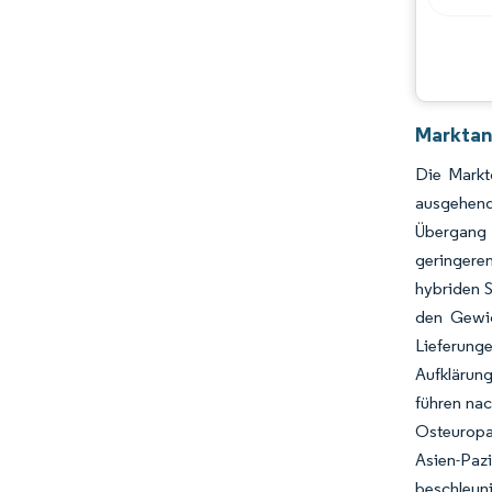
Chancen & Aussichten
Branchenentwicklungen
Marktan
Die Markt
ausgehend
Übergang 
geringeren
hybriden S
den Gewic
Lieferung
Aufklärung
führen nac
Osteuropa
Asien-Paz
beschleun