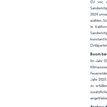
EU vor, 
Sandwichp
2024 umse
wählen. Sü
In Kalifo
Sandwichpa
konstant b
Drittparte
Boom bei
Im Jahr 20
Klimazon
Feuerwide
Jahr 2025 
zu erfüll
zusätzlich
angetriebe
Analyse 