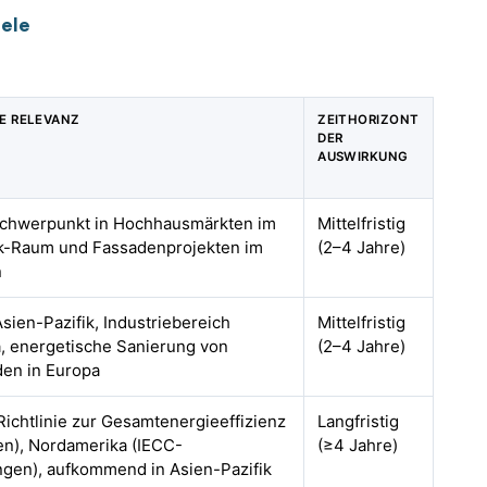
eele
E RELEVANZ
ZEITHORIZONT
DER
AUSWIRKUNG
 Schwerpunkt in Hochhausmärkten im
Mittelfristig
ik-Raum und Fassadenprojekten im
(2–4 Jahre)
n
sien-Pazifik, Industriebereich
Mittelfristig
, energetische Sanierung von
(2–4 Jahre)
en in Europa
ichtlinie zur Gesamtenergieeffizienz
Langfristig
n), Nordamerika (IECC-
(≥4 Jahre)
ngen), aufkommend in Asien-Pazifik