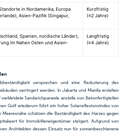
Standorte in Nordamerika, Europa
Kurzfristig
erlande), Asien-Pazifik (Singapur,
(≤2 Jahre)
schland, Spanien, nordische Länder),
Langfristig
hrung im Nahen Osten und Asien-
(≥4 Jahre)
len
arbbeständigkeit versprechen und eine Reduzierung des
bäuden verringert werden. In Jakarta und Manila erzielten
-verkleidete Sandwichpaneele anstelle von Betonfertigteilen
hen Golf wiederum führt ein hoher Solarreflexionsindex von
in Meeresnähe schätzen die Beständigkeit des Harzes gegen
italwert für Immobilieneigentümer steigert. Aufgrund von
eren Architekten dessen Einsatz nun für sonnenbeschienene