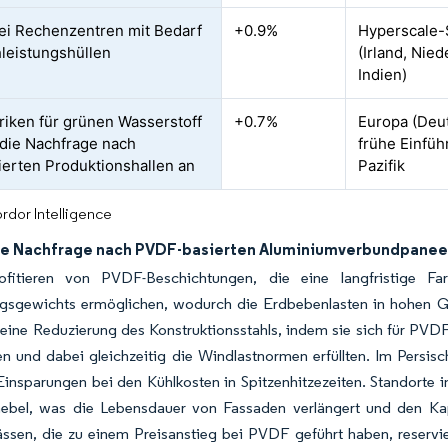
i Rechenzentren mit Bedarf
+0.9%
Hyperscale-
leistungshüllen
(Irland, Nied
Indien)
riken für grünen Wasserstoff
+0.7%
Europa (Deut
 die Nachfrage nach
frühe Einfü
sierten Produktionshallen an
Pazifik
rdor Intelligence
e Nachfrage nach PVDF-basierten Aluminiumverbundpanee
ofitieren von PVDF-Beschichtungen, die eine langfristige F
ngsgewichts ermöglichen, wodurch die Erdbebenlasten in hohen Ge
eine Reduzierung des Konstruktionsstahls, indem sie sich für PVDF
n und dabei gleichzeitig die Windlastnormen erfüllten. Im Persisc
insparungen bei den Kühlkosten in Spitzenhitzezeiten. Standorte 
nebel, was die Lebensdauer von Fassaden verlängert und den Kap
ssen, die zu einem Preisanstieg bei PVDF geführt haben, reservi