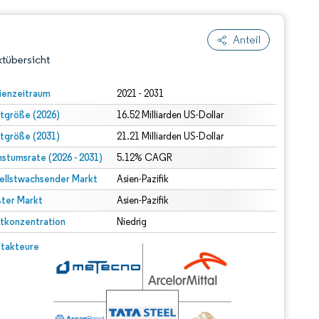
Anteil
tübersicht
ienzeitraum
2021 - 2031
tgröße (2026)
16.52 Milliarden US-Dollar
tgröße (2031)
21.21 Milliarden US-Dollar
stumsrate (2026 - 2031)
5.12% CAGR
ellstwachsender Markt
Asien-Pazifik
ter Markt
dert Namensnennung gemäß CC BY 4.0.
Asien-Pazifik
tkonzentration
Niedrig
© Mordor Intelligence. Wiederverwendung erfordert Namensnennung gemäß CC BY 4.0.
takteure