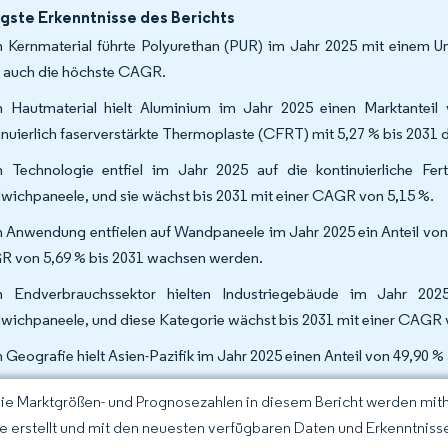
gste Erkenntnisse des Berichts
 Kernmaterial führte Polyurethan (PUR) im Jahr 2025 mit einem Um
 auch die höchste CAGR.
 Hautmaterial hielt Aluminium im Jahr 2025 einen Marktantei
inuierlich faserverstärkte Thermoplaste (CFRT) mit 5,27 % bis 2031
 Technologie entfiel im Jahr 2025 auf die kontinuierliche Fe
wichpaneele, und sie wächst bis 2031 mit einer CAGR von 5,15 %.
 Anwendung entfielen auf Wandpaneele im Jahr 2025 ein Anteil von 4
 von 5,69 % bis 2031 wachsen werden.
 Endverbrauchssektor hielten Industriegebäude im Jahr 20
wichpaneele, und diese Kategorie wächst bis 2031 mit einer CAGR 
 Geografie hielt Asien-Pazifik im Jahr 2025 einen Anteil von 49,90
Die Marktgrößen- und Prognosezahlen in diesem Bericht werden mit
ce erstellt und mit den neuesten verfügbaren Daten und Erkenntnissen