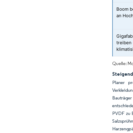
Boom be
an Hoch
Gigafab
treiben
klimati
Quelle: Mo
Steigend
Planer pr
Verkleidu
Bauträger 
entschiede
PVDF zu E
Salzsprüh
Harzengpä