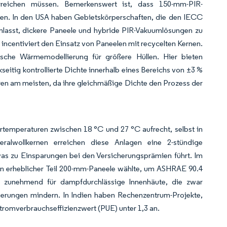
eichen müssen. Bemerkenswert ist, dass 150-mm-PIR-
nen. In den USA haben Gebietskörperschaften, die den IECC
lasst, dickere Paneele und hybride PIR-Vakuumlösungen zu
 incentiviert den Einsatz von Paneelen mit recycelten Kernen.
rische Wärmemodellierung für größere Hüllen. Hier bieten
kseitig kontrollierte Dichte innerhalb eines Bereichs von ±3 %
itieren am meisten, da ihre gleichmäßige Dichte den Prozess der
rtemperaturen zwischen 18 °C und 27 °C aufrecht, selbst in
lwollkernen erreichen diese Anlagen eine 2-stündige
s zu Einsparungen bei den Versicherungsprämien führt. Im
ein erheblicher Teil 200-mm-Paneele wählte, um ASHRAE 90.4
ch zunehmend für dampfdurchlässige Innenhäute, die zwar
igerungen mindern. In Indien haben Rechenzentrum-Projekte,
tromverbrauchseffizienzwert (PUE) unter 1,3 an.