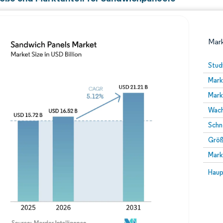
Mark
Stud
Mark
Mark
Wach
Schn
Größ
Bild © Mordor Intelligence. Wiederverwendung erfor
Mark
Bild 
Haup