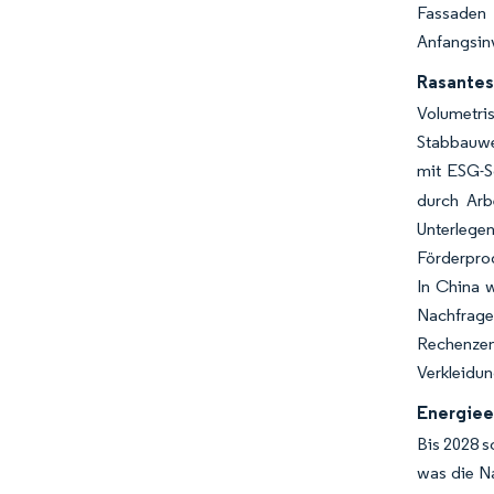
Fassaden 
Anfangsinv
Rasantes
Volumetri
Stabbauwe
mit ESG-S
durch Arb
Unterlege
Förderpro
In China 
Nachfrage
Rechenzen
Verkleidun
Energiee
Bis 2028 s
was die N