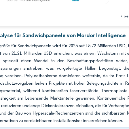
*Haft
alyse für Sandwichpaneele von Mordor Intelligence
röße für Sandwichpaneele wird für 2025 auf 15,72 Milliarden USD, f
t von 21,21 Milliarden USD erreichen, was einem Wachstum mit 
spiegelt einen Wandel in den Beschaffungsprioritäten wider,
nsparungen anstreben, was vorgefertigte Hüllen begünstigt, 
g vereinen. Polyurethankerne dominieren weiterhin, da ihr Preis-Le
dschutzvorgaben lenken Projekte mit hoher Belegungsdichte in Ri
ngsmaterial, während kontinuierlich faserverstärkte Thermoplas
fähigkeit am Lebensende Marktanteile gewinnen. Kontinuierliche P
reduzieren und enge Dickentoleranzen einhalten, die für Vorhangfa
und der Bau von Hyperscale-Rechenzentren sind die sichtbarsten Na
ernativen zu vergleichbaren Installationskosten erreichen können.