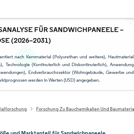
NALYSE FÜR SANDWICHPANEELE – W
 (2026–2031)
ntiert nach Kernmaterial (Polyurethan und weitere), Hautmaterial
, Technologie (Kontinuierlich und Diskontinuierlich), Anwendung
 Anwendungen), Endverbrauchssektor (Wohngebäude, Gewerbe und
 Marktprognosen werden in Werten (USD) angegeben.
ialforschung
Forschung Zu Bauchemikalien Und Baumateria
öße und Marktanteil für Sandwichpaneele