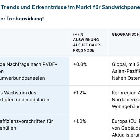
 Trends und Erkenntnisse im Markt für Sandwichpan
der Treiberwirkung
*
(~) %
GEOGRAFISCH
AUSWIRKUNG
AUF DIE CAGR-
PROGNOSE
de Nachfrage nach PVDF-
+0.8%
Global, mit
en
Asien-Pazif
iumverbundpaneelen
Nahen Oste
es Wachstum des
+1.2%
Kernregion A
rtigten und modularen
Nordamerika
Wohngebäud
effizienzvorschriften für
+1.0%
Europa (EU-R
ehüllen
von Gebäude
Aktualisieru