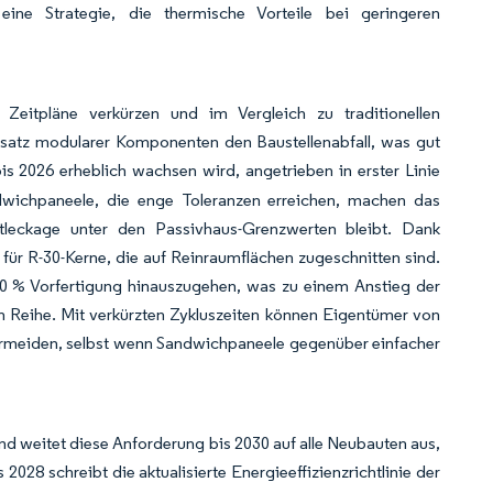
ine Strategie, die thermische Vorteile bei geringeren
Zeitpläne verkürzen und im Vergleich zu traditionellen
nsatz modularer Komponenten den Baustellenabfall, was gut
bis 2026 erheblich wachsen wird, angetrieben in erster Linie
dwichpaneele, die enge Toleranzen erreichen, machen das
uftleckage unter den Passivhaus-Grenzwerten bleibt. Dank
ür R-30-Kerne, die auf Reinraumflächen zugeschnitten sind.
50 % Vorfertigung hinauszugehen, was zu einem Anstieg der
n Reihe. Mit verkürzten Zykluszeiten können Eigentümer von
rmeiden, selbst wenn Sandwichpaneele gegenüber einfacher
nd weitet diese Anforderung bis 2030 auf alle Neubauten aus,
is 2028 schreibt die aktualisierte Energieeffizienzrichtlinie der