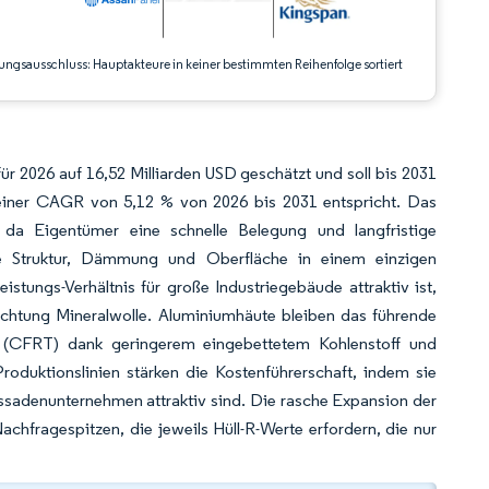
ungsausschluss: Hauptakteure in keiner bestimmten Reihenfolge sortiert
ür 2026 auf 16,52 Milliarden USD geschätzt und soll bis 2031
einer CAGR von 5,12 % von 2026 bis 2031 entspricht. Das
 da Eigentümer eine schnelle Belegung und langfristige
die Struktur, Dämmung und Oberfläche in einem einzigen
istungs-Verhältnis für große Industriegebäude attraktiv ist,
chtung Mineralwolle. Aluminiumhäute bleiben das führende
te (CFRT) dank geringerem eingebettetem Kohlenstoff und
roduktionslinien stärken die Kostenführerschaft, indem sie
ssadenunternehmen attraktiv sind. Die rasche Expansion der
chfragespitzen, die jeweils Hüll-R-Werte erfordern, die nur