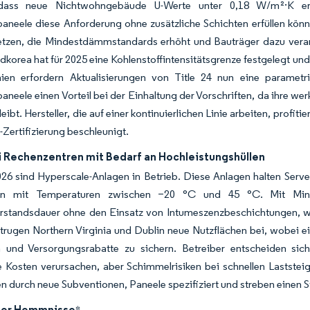
dass neue Nichtwohngebäude U-Werte unter 0,18 W/m²·K err
aneele diese Anforderung ohne zusätzliche Schichten erfüllen kön
tzen, die Mindestdämmstandards erhöht und Bauträger dazu veran
dkorea hat für 2025 eine Kohlenstoffintensitätsgrenze festgelegt und
rnien erfordern Aktualisierungen von Title 24 nun eine paramet
neele einen Vorteil bei der Einhaltung der Vorschriften, da ihre wer
leibt. Hersteller, die auf einer kontinuierlichen Linie arbeiten, prof
i-Zertifizierung beschleunigt.
 Rechenzentren mit Bedarf an Hochleistungshüllen
26 sind Hyperscale-Anlagen in Betrieb. Diese Anlagen halten Serve
en mit Temperaturen zwischen −20 °C und 45 °C. Mit Minera
rstandsdauer ohne den Einsatz von Intumeszenzbeschichtungen, wa
trugen Northern Virginia und Dublin neue Nutzflächen bei, wobei 
en und Versorgungsrabatte zu sichern. Betreiber entscheiden si
e Kosten verursachen, aber Schimmelrisiken bei schnellen Lastste
n durch neue Subventionen, Paneele spezifiziert und streben einen S
der Hemmnisse