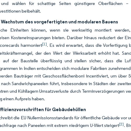
und wählen für schattige Seiten günstigere Oberflächen – e
estitionen beibehält.
 Wachstum des vorgefertigten und modularen Bauens
sche Einheiten können, wenn sie werkseitig montiert werden, 
isen Kosteneinsparungen bieten. Darüber hinaus reduziert der Ei
[1]
corecards harmoniert
. Es wird erwartet, dass die Vorfertigung 
eitskräftemangel, der den Wert der Werksarbeit erhöht hat. San
n auf der Baustelle überflüssig und stellen sicher, dass die L
grammen in Indien entscheiden sich modulare Fabriken zunehmend f
werden Bauträger mit Geschossflächenboni incentiviert, um über 
 nach Sandwichpaneelen führt, insbesondere in Städten der zweite
tren und Kühllagern Umsatzverluste durch Terminverzögerungen ve
g einen Aufpreis haben.
ffizienzvorschriften für Gebäudehüllen
chreibt die EU Nullemissionsstandards für öffentliche Gebäude vor u
[2]
achfrage nach Paneelen mit extrem niedrigem U-Wert steigert
. B