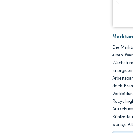
Chancen & Aussichten
Branchenentwicklungen
Marktan
Die Marktg
einen Wer
Wachstum 
Energieei
Arbeitsgan
doch Bran
Verkleidu
Recycling
Ausschuss 
Kühlkette 
wenige Alt