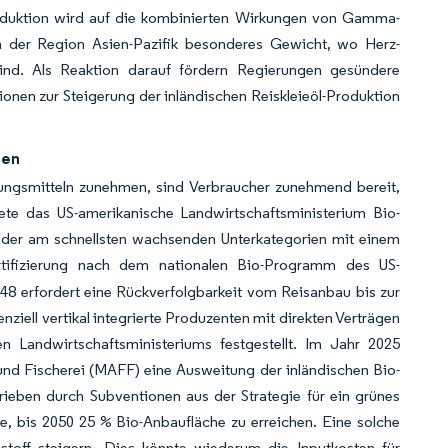
Reduktion wird auf die kombinierten Wirkungen von Gamma-
in der Region Asien-Pazifik besonderes Gewicht, wo Herz-
sind. Als Reaktion darauf fördern Regierungen gesündere
ionen zur Steigerung der inländischen Reiskleieöl-Produktion
ten
rungsmitteln zunehmen, sind Verbraucher zunehmend bereit,
ldete das US-amerikanische Landwirtschaftsministerium Bio-
e der am schnellsten wachsenden Unterkategorien mit einem
rtifizierung nach dem nationalen Bio-Programm des US-
8 erfordert eine Rückverfolgbarkeit vom Reisanbau bis zur
ell vertikal integrierte Produzenten mit direkten Verträgen
 Landwirtschaftsministeriums festgestellt. Im Jahr 2025
 und Fischerei (MAFF) eine Ausweitung der inländischen Bio-
eben durch Subventionen aus der Strategie für ein grünes
e, bis 2050 25 % Bio-Anbaufläche zu erreichen. Eine solche
hstoff steigern. Dies könnte wiederum die Inputkosten für