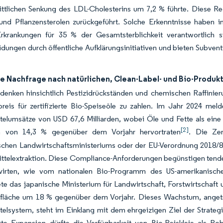
ittlichen Senkung des LDL-Cholesterins um 7,2 % führte. Diese 
und Pflanzensterolen zurückgeführt. Solche Erkenntnisse haben 
-Erkrankungen für 35 % der Gesamtsterblichkeit verantwortlich 
dungen durch öffentliche Aufklärungsinitiativen und bieten Subvent
e Nachfrage nach natürlichen, Clean-Label- und Bio-Produk
denken hinsichtlich Pestizidrückständen und chemischen Raffinie
preis für zertifizierte Bio-Speiseöle zu zahlen. Im Jahr 2024 me
telumsätze von USD 67,6 Milliarden, wobei Öle und Fette als ein
[2]
 von 14,3 % gegenüber dem Vorjahr hervortraten
. Die Ze
schen Landwirtschaftsministeriums oder der EU-Verordnung 2018/84
telextraktion. Diese Compliance-Anforderungen begünstigen tendenzi
irten, wie vom nationalen Bio-Programm des US-amerikanischen
te das japanische Ministerium für Landwirtschaft, Forstwirtschaft
fläche um 18 % gegenüber dem Vorjahr. Dieses Wachstum, angetri
elsystem, steht im Einklang mit dem ehrgeizigen Ziel der Strategi
rte Expansion dürfte die Verfügbarkeit von Bio-Reiskleie als Ro