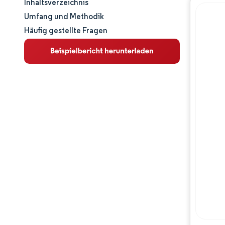
Inhaltsverzeichnis
Marktgröße und -anteil
Umfang und Methodik
Häufig gestellte Fragen
Marktanalyse
Trends und Einblicke
Segmentanalyse
Geografische Analyse
Regulatorisches Umfeld
Wertschöpfungskettenanalyse
Wettbewerbslandschaft
Hauptakteure
Chancen & Aussichten