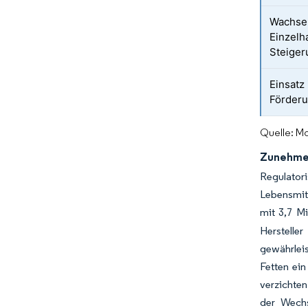
Wachsen
Einzelh
Steiger
Einsatz
Förder
Quelle: Mo
Zunehmen
Regulatori
Lebensmit
mit 3,7 Mi
Herstelle
gewährleis
Fetten ein
verzichten
der Wechs