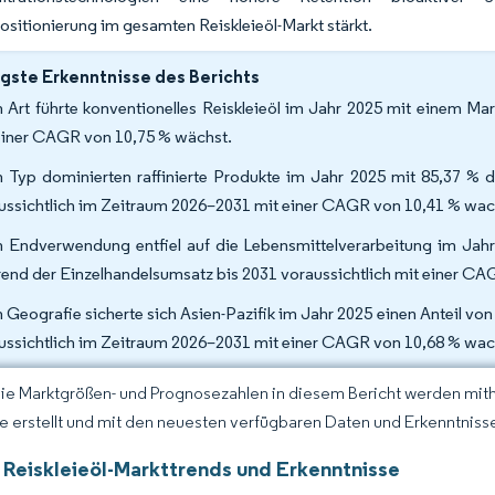
itionierung im gesamten Reiskleieöl-Markt stärkt.
gste Erkenntnisse des Berichts
 Art führte konventionelles Reiskleieöl im Jahr 2025 mit einem Ma
einer CAGR von 10,75 % wächst.
 Typ dominierten raffinierte Produkte im Jahr 2025 mit 85,37 % des
ussichtlich im Zeitraum 2026–2031 mit einer CAGR von 10,41 % wac
 Endverwendung entfiel auf die Lebensmittelverarbeitung im Jahr 
end der Einzelhandelsumsatz bis 2031 voraussichtlich mit einer C
 Geografie sicherte sich Asien-Pazifik im Jahr 2025 einen Anteil vo
ussichtlich im Zeitraum 2026–2031 mit einer CAGR von 10,68 % wac
Die Marktgrößen- und Prognosezahlen in diesem Bericht werden mit
ce erstellt und mit den neuesten verfügbaren Daten und Erkenntnissen
 Reiskleieöl-Markttrends und Erkenntnisse