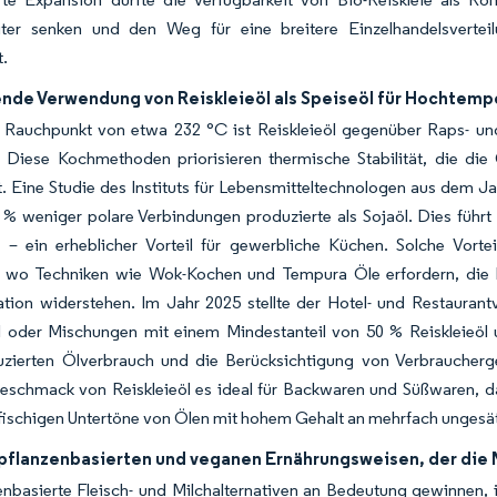
iter senken und den Weg für eine breitere Einzelhandelsverteil
t.
de Verwendung von Reiskleieöl als Speiseöl für Hochtem
 Rauchpunkt von etwa 232 °C ist Reiskleieöl gegenüber Raps- und
. Diese Kochmethoden priorisieren thermische Stabilität, die di
t. Eine Studie des Instituts für Lebensmitteltechnologen aus dem Ja
% weniger polare Verbindungen produzierte als Sojaöl. Dies führt 
 – ein erheblicher Vorteil für gewerbliche Küchen. Solche Vort
, wo Techniken wie Wok-Kochen und Tempura Öle erfordern, die be
tion widerstehen. Im Jahr 2025 stellte der Hotel- und Restaurant
öl oder Mischungen mit einem Mindestanteil von 50 % Reiskleieö
uzierten Ölverbrauch und die Berücksichtigung von Verbraucherg
Geschmack von Reiskleieöl es ideal für Backwaren und Süßwaren, d
 fischigen Untertöne von Ölen mit hohem Gehalt an mehrfach ungesät
 pflanzenbasierten und veganen Ernährungsweisen, der die 
enbasierte Fleisch- und Milchalternativen an Bedeutung gewinnen,