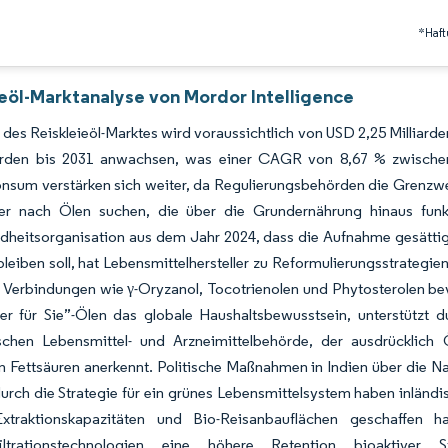
*Haft
ieöl-Marktanalyse von Mordor Intelligence
des Reiskleieöl-Marktes wird voraussichtlich von USD 2,25 Milliard
iarden bis 2031 anwachsen, was einer CAGR von 8,67 % zwischen 
nsum verstärken sich weiter, da Regulierungsbehörden die Grenzwer
er nach Ölen suchen, die über die Grundernährung hinaus funkti
dheitsorganisation aus dem Jahr 2024, dass die Aufnahme gesättig
bleiben soll, hat Lebensmittelhersteller zu Reformulierungsstrateg
 Verbindungen wie γ-Oryzanol, Tocotrienolen und Phytosterolen bev
er für Sie”-Ölen das globale Haushaltsbewusstsein, unterstützt 
schen Lebensmittel- und Arzneimittelbehörde, der ausdrücklich 
n Fettsäuren anerkennt. Politische Maßnahmen in Indien über die 
urch die Strategie für ein grünes Lebensmittelsystem haben inländ
-Extraktionskapazitäten und Bio-Reisanbauflächen geschaffen
iltrationstechnologien eine höhere Retention bioaktiver 