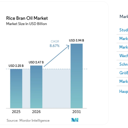
Mark
Stud
Mark
Mark
Wach
Schn
Größ
Bild © Mordor Intelligence. Wiederverwendung erfor
Mark
Bild 
Haup