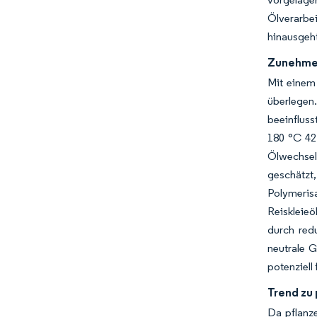
Ölverarbe
hinausgeh
Zunehmen
Mit einem
überlegen
beeinfluss
180 °C 42 
Ölwechsel
geschätzt
Polymerisa
Reiskleie
durch red
neutrale 
potenziell
Trend zu
Da pflanz