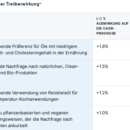
der Treiberwirkung
*
(~) %
AUSWIRKUNG AUF
DIE CAGR-
PROGNOSE
nde Präferenz für Öle mit niedrigem
+1.8%
tt- und Cholesteringehalt in der Ernährung
de Nachfrage nach natürlichen, Clean-
+1.5%
und Bio-Produkten
nde Verwendung von Reiskleieöl für
+1.2%
mperatur-Kochanwendungen
u pflanzenbasierten und veganen
+1.0%
ngsweisen, der die Nachfrage nach
len ankurbelt