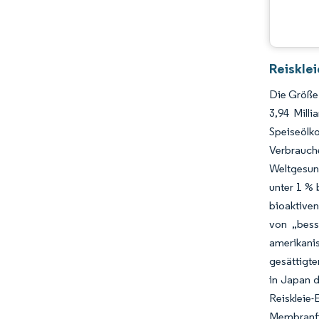
Branchenentwicklungen
Reiskle
Die Größe 
3,94 Mill
Speiseölko
Verbrauch
Weltgesun
unter 1 % 
bioaktiven
von „bess
amerikani
gesättigte
in Japan d
Reiskleie
Membranf