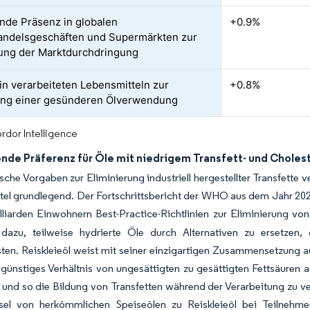
de Präsenz in globalen
+0.9%
andelsgeschäften und Supermärkten zur
ung der Marktdurchdringung
 in verarbeiteten Lebensmitteln zur
+0.8%
ung einer gesünderen Ölverwendung
rdor Intelligence
de Präferenz für Öle mit niedrigem Transfett- und Cholest
sche Vorgaben zur Eliminierung industriell hergestellter Transfette
tel grundlegend. Der Fortschrittsbericht der WHO aus dem Jahr 2
lliarden Einwohnern Best-Practice-Richtlinien zur Eliminierung vo
r dazu, teilweise hydrierte Öle durch Alternativen zu ersetzen, 
ten. Reiskleieöl weist mit seiner einzigartigen Zusammensetzung a
 günstiges Verhältnis von ungesättigten zu gesättigten Fettsäuren 
 und so die Bildung von Transfetten während der Verarbeitung zu ve
el von herkömmlichen Speiseölen zu Reiskleieöl bei Teilnehme