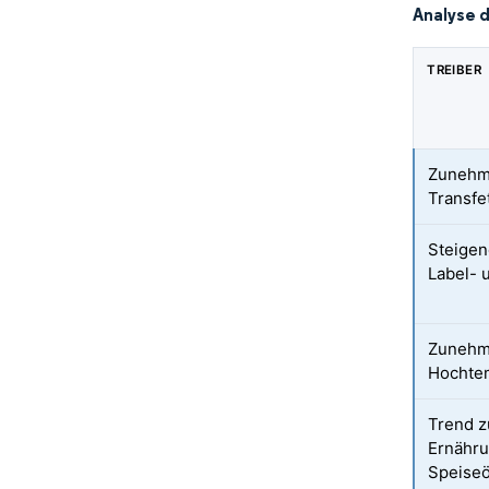
Analyse 
TREIBER
Zunehme
Transfe
Steigen
Label- 
Zunehme
Hochte
Trend z
Ernähru
Speiseö