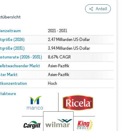
Anteil
tübersicht
ienzeitraum
2021 - 2031
tgröße (2026)
2.47 Milliarden US-Dollar
tgröße (2031)
3.94 Milliarden US-Dollar
stumsrate (2026 - 2031)
8.67% CAGR
ellstwachsender Markt
Asien-Pazifik
ter Markt
dert Namensnennung gemäß CC BY 4.0.
Asien-Pazifik
tkonzentration
Hoch
© Mordor Intelligence. Wiederverwendung erfordert Namensnennung gemäß CC BY 4.0.
takteure