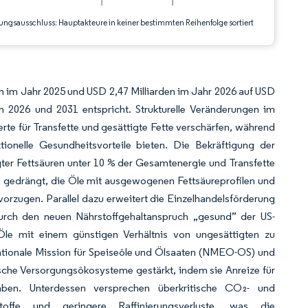
ungsausschluss: Hauptakteure in keiner bestimmten Reihenfolge sortiert
en im Jahr 2025 und USD 2,47 Milliarden im Jahr 2026 auf USD
2026 und 2031 entspricht. Strukturelle Veränderungen im
te für Transfette und gesättigte Fette verschärfen, während
onelle Gesundheitsvorteile bieten. Die Bekräftigung der
ter Fettsäuren unter 10 % der Gesamtenergie und Transfette
ien gedrängt, die Öle mit ausgewogenen Fettsäureprofilen und
orzugen. Parallel dazu erweitert die Einzelhandelsförderung
durch den neuen Nährstoffgehaltanspruch „gesund” der US-
Öle mit einem günstigen Verhältnis von ungesättigten zu
Nationale Mission für Speiseöle und Ölsaaten (NMEO-OS) und
ische Versorgungsökosysteme gestärkt, indem sie Anreize für
 haben. Unterdessen versprechen überkritische CO₂- und
Stoffe und geringere Raffinierungsverluste, was die