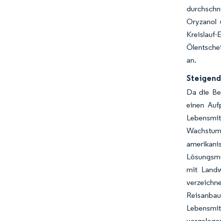
durchschn
Oryzanol 
Kreislauf
Ölentschei
an.
Steigend
Da die Be
einen Auf
Lebensmit
Wachstum
amerikani
Lösungsmit
mit Landw
verzeichne
Reisanbau
Lebensmitt
vorgelage