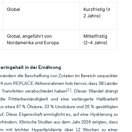
Global
Kurzfristig (≤
2 Jahre)
Global, angeführt von
Mittelfristig
Nordamerika und Europa
(2–4 Jahre)
eringehalt in der Ernährung
 verändern die Beschaffung von Zutaten im Bereich verpackter
024 zum REPLACE-Aktionsrahmen hob hervor, dass 58 Länder
[1]
n Transfetten verabschiedet haben
. Dieser Wandel drängt
die Frittierbeständigkeit und eine verlängerte Haltbarkeit
us etwa 47 % Ölsäure, 33 % Linolsäure und 20 % gesättigten
auf. Diese Eigenschaft ermöglicht es, auf eine Hydrierung zu
rhindern. Klinische Studien aus dem Jahr 2024 zeigten, dass
rn mit leichter Hyperlipidämie über 12 Wochen zu einer