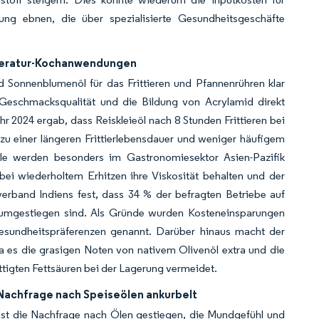
ung ebnen, die über spezialisierte Gesundheitsgeschäfte
peratur-Kochanwendungen
 Sonnenblumenöl für das Frittieren und Pfannenrühren klar
e Geschmacksqualität und die Bildung von Acrylamid direkt
hr 2024 ergab, dass Reiskleieöl nach 8 Stunden Frittieren bei
zu einer längeren Frittierlebensdauer und weniger häufigem
eile werden besonders im Gastronomiesektor Asien-Pazifik
i wiederholtem Erhitzen ihre Viskosität behalten und der
verband Indiens fest, dass 34 % der befragten Betriebe auf
l umgestiegen sind. Als Gründe wurden Kosteneinsparungen
esundheitspräferenzen genannt. Darüber hinaus macht der
a es die grasigen Noten von nativem Olivenöl extra und die
tigten Fettsäuren bei der Lagerung vermeidet.
Nachfrage nach Speiseölen ankurbelt
 ist die Nachfrage nach Ölen gestiegen, die Mundgefühl und