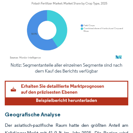
Bild © Mordor Intelligence. Wiederverwendung erfordert Namensnennung gemäß
Geografische Analyse
Der asiatisch-pazifische Raum hatte den größten Anteil am
Kalidünger-Markt mit 41,9 % im Jahr 2025. Die Region wird