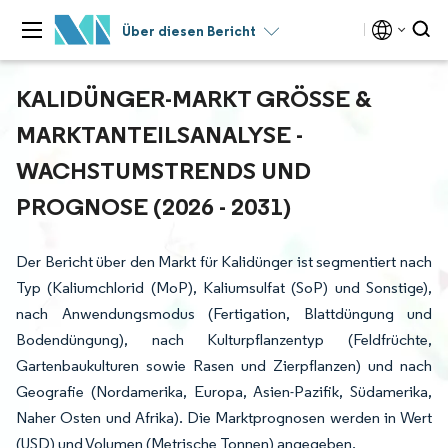
Über diesen Bericht
KALIDÜNGER-MARKT GRÖSSE & M
ARKTANTEILSANALYSE - W
ACHSTUMSTRENDS UND P
ROGNOSE (2026 - 2031)
Der Bericht über den Markt für Kalidünger ist segmentiert nach
Typ (Kaliumchlorid (MoP), Kaliumsulfat (SoP) und Sonstige),
nach Anwendungsmodus (Fertigation, Blattdüngung und
Bodendüngung), nach Kulturpflanzentyp (Feldfrüchte,
Gartenbaukulturen sowie Rasen und Zierpflanzen) und nach
Geografie (Nordamerika, Europa, Asien-Pazifik, Südamerika,
Naher Osten und Afrika). Die Marktprognosen werden in Wert
(USD) und Volumen (Metrische Tonnen) angegeben.