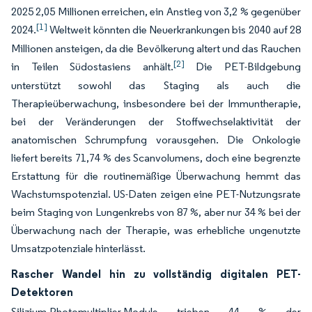
2025 2,05 Millionen erreichen, ein Anstieg von 3,2 % gegenüber
[1]
2024.
Weltweit könnten die Neuerkrankungen bis 2040 auf 28
Millionen ansteigen, da die Bevölkerung altert und das Rauchen
[2]
in Teilen Südostasiens anhält.
Die PET-Bildgebung
unterstützt sowohl das Staging als auch die
Therapieüberwachung, insbesondere bei der Immuntherapie,
bei der Veränderungen der Stoffwechselaktivität der
anatomischen Schrumpfung vorausgehen. Die Onkologie
liefert bereits 71,74 % des Scanvolumens, doch eine begrenzte
Erstattung für die routinemäßige Überwachung hemmt das
Wachstumspotenzial. US-Daten zeigen eine PET-Nutzungsrate
beim Staging von Lungenkrebs von 87 %, aber nur 34 % bei der
Überwachung nach der Therapie, was erhebliche ungenutzte
Umsatzpotenziale hinterlässt.
Rascher Wandel hin zu vollständig digitalen PET-
Detektoren
Silizium-Photomultiplier-Module trieben 44 % der