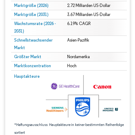
Marktgröße (2026)
2.72 Milliarden US-Dollar
Marktgröße (2031)
3.67 Milliarden US-Dollar
Wachstumsrate (2026 -
6.19% CAGR
2031)
Schnellstwachsender
Asien-Pazifik
Markt
Größter Markt
Nordamerika
Marktkonzentration
Hoch
Bild © Mordor Intelligence. Wiederverwendung erfordert Namensnennung gem
Hauptakteure
*Haftungsausschluss: Hauptakteure in keiner bestimmten Reihenfolge
sortiert