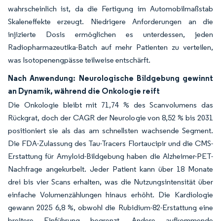
wahrscheinlich ist, da die Fertigung im Automobilmaßstab
Skaleneffekte erzeugt. Niedrigere Anforderungen an die
injizierte Dosis ermöglichen es unterdessen, jeden
Radiopharmazeutika-Batch auf mehr Patienten zu verteilen,
was Isotopenengpässe teilweise entschärft.
Nach Anwendung: Neurologische Bildgebung gewinnt
an Dynamik, während die Onkologie reift
Die Onkologie bleibt mit 71,74 % des Scanvolumens das
Rückgrat, doch der CAGR der Neurologie von 8,52 % bis 2031
positioniert sie als das am schnellsten wachsende Segment.
Die FDA-Zulassung des Tau-Tracers Flortaucipir und die CMS-
Erstattung für Amyloid-Bildgebung haben die Alzheimer-PET-
Nachfrage angekurbelt. Jeder Patient kann über 18 Monate
drei bis vier Scans erhalten, was die Nutzungsintensität über
einfache Volumenzählungen hinaus erhöht. Die Kardiologie
gewann 2025 6,8 %, obwohl die Rubidium-82-Erstattung eine
breitere Einführung begrenzt. Andere aufkommende