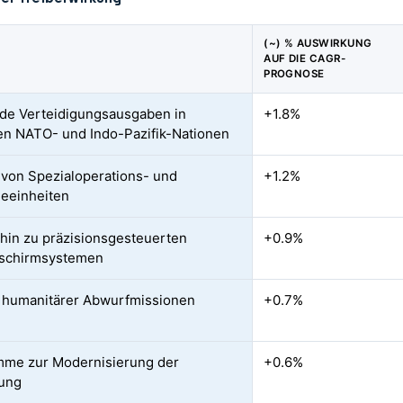
(~) % AUSWIRKUNG
AUF DIE CAGR-
PROGNOSE
de Verteidigungsausgaben in
+1.8%
en NATO- und Indo-Pazifik-Nationen
von Spezialoperations- und
+1.2%
deeinheiten
hin zu präzisionsgesteuerten
+0.9%
llschirmsystemen
 humanitärer Abwurfmissionen
+0.7%
me zur Modernisierung der
+0.6%
dung