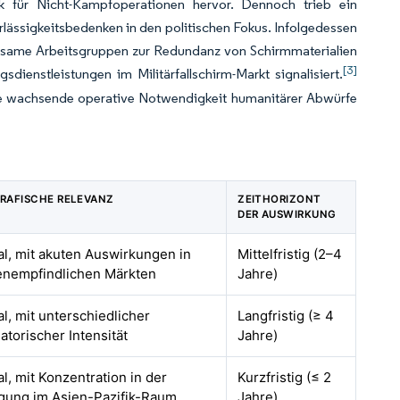
ik für Nicht-Kampfoperationen hervor. Dennoch trieb ein
rlässigkeitsbedenken in den politischen Fokus. Infolgedessen
insame Arbeitsgruppen zur Redundanz von Schirmmaterialien
[3]
enstleistungen im Militärfallschirm-Markt signalisiert.
die wachsende operative Notwendigkeit humanitärer Abwürfe
RAFISCHE RELEVANZ
ZEITHORIZONT
DER AUSWIRKUNG
al, mit akuten Auswirkungen in
Mittelfristig (2–4
enempfindlichen Märkten
Jahre)
l, mit unterschiedlicher
Langfristig (≥ 4
atorischer Intensität
Jahre)
l, mit Konzentration in der
Kurzfristig (≤ 2
igung im Asien-Pazifik-Raum
Jahre)