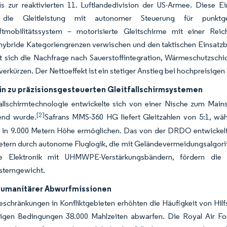
 zur reaktivierten 11. Luftlandedivision der US-Armee. Diese Ei
, die Gleitleistung mit autonomer Steuerung für pun
uftmobilitätssystem – motorisierte Gleitschirme mit einer Re
hybride Kategoriengrenzen verwischen und den taktischen Einsatzb
rt sich die Nachfrage nach Sauerstoffintegration, Wärmeschutzschi
erkürzen. Der Nettoeffekt ist ein stetiger Anstieg bei hochpreisigen
in zu präzisionsgesteuerten Gleitfallschirmsystemen
fallschirmtechnologie entwickelte sich von einer Nische zum Mai
[2]
end wurde.
Safrans MMS-360 HG liefert Gleitzahlen von 5:1, wä
n in 9.000 Metern Höhe ermöglichen. Das von der DRDO entwickelte
tern durch autonome Fluglogik, die mit Geländevermeidungsalgorit
le Elektronik mit UHMWPE-Verstärkungsbändern, fördern die 
stemgewicht.
humanitärer Abwurfmissionen
schränkungen in Konfliktgebieten erhöhten die Häufigkeit von Hil
rigen Bedingungen 38.000 Mahlzeiten abwarfen. Die Royal Air For