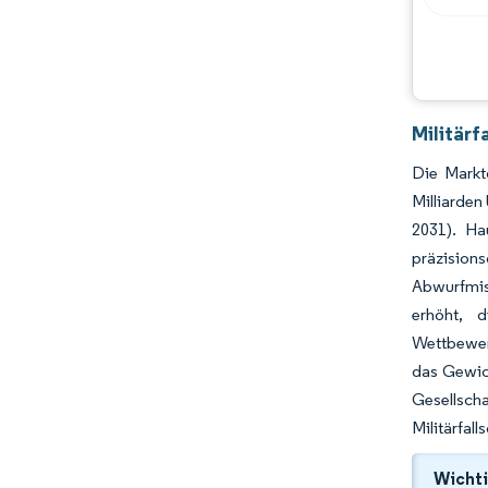
Chancen & Aussichten
Branchenentwicklungen
Militärf
Die Markt
Milliarden
2031). Ha
präzision
Abwurfmis
erhöht, 
Wettbewerb
das Gewich
Gesellsch
Militärfall
Wichti