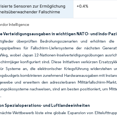
risierte Sensoren zur Ermöglichung
+0.4%
eitsüberwachender Fallschirme
rdor Intelligence
e Verteidigungsausgaben in wichtigen NATO- und Indo-Pazi
itglieder überprüften Bedrohungsszenarien und erhöhten d
ngspipelines für Fallschirm-Liefersysteme der nächsten Generatio
 Weg, wobei Japan 12-Nationen-Inselverteidigungsübungen ausrich
lschirmjäger konfiguriert sind. Diese Initiativen verkürzen Ersatzzy
für Systeme an, die elektronischer Kriegsführung widerstehen 
ngsbudgets kombinieren zunehmend Hardwareausgaben mit Instandha
tgewebe und erweitern den adressierbaren Militärfallschirm-Markt.
zungsökosysteme nachweisen, sind am besten positioniert, um Mit
.
on Spezialoperations- und Luftlandeeinheiten
ächte-Wettbewerb löste eine globale Expansion von Elitelufttrupp