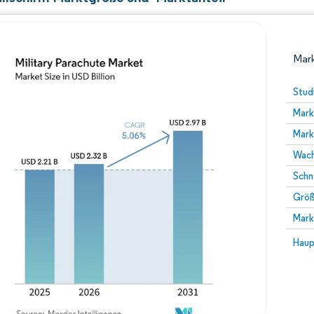
Mark
Stud
Mark
Mark
Wach
Schn
Größ
Bild © Mordor Intelligence. Wiederverwendung erfor
Mark
Bild 
Haup