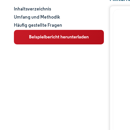
Inhaltsverzeichnis
Marktgröße und -anteil
Umfang und Methodik
Häufig gestellte Fragen
Marktanalyse
Trends und Einblicke
Segmentanalyse
Geografische Analyse
Regulatorisches Umfeld
Wertschöpfungskettenanalyse
Wettbewerbslandschaft
Hauptakteure