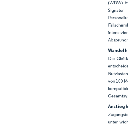
(WDW) bis
Signatur
Personall
Fallschirm
intensivie
Absprung v
Wandel h
Die Gleit
entscheid
Nutzlaste
von 100 Me
kompatib
Gesamtsy
Anstieg 
Zugangsbe
unter wid