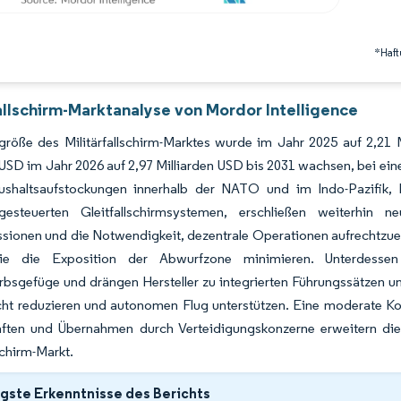
*Haft
allschirm-Marktanalyse von Mordor Intelligence
größe des Militärfallschirm-Marktes wurde im Jahr 2025 auf 2,21 
 USD im Jahr 2026 auf 2,97 Milliarden USD bis 2031 wachsen, bei 
ushaltsaufstockungen innerhalb der NATO und im Indo-Pazifik,
sgesteuerten Gleitfallschirmsystemen, erschließen weiterhin 
sionen und die Notwendigkeit, dezentrale Operationen aufrechtzue
die die Exposition der Abwurfzone minimieren. Unterdesse
sgefüge und drängen Hersteller zu integrierten Führungssätzen un
t reduzieren und autonomen Flug unterstützen. Eine moderate Kons
aften und Übernahmen durch Verteidigungskonzerne erweitern di
schirm-Markt.
gste Erkenntnisse des Berichts