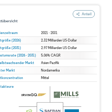
Anteil
tübersicht
ienzeitraum
2021 - 2031
tgröße (2026)
2.32 Milliarden US-Dollar
tgröße (2031)
2.97 Milliarden US-Dollar
stumsrate (2026 - 2031)
5.06% CAGR
ellstwachsender Markt
Asien-Pazifik
ter Markt
dert Namensnennung gemäß CC BY 4.0.
Nordamerika
tkonzentration
Mittel
© Mordor Intelligence. Wiederverwendung erfordert Namensnennung gemäß CC BY 4.0.
takteure