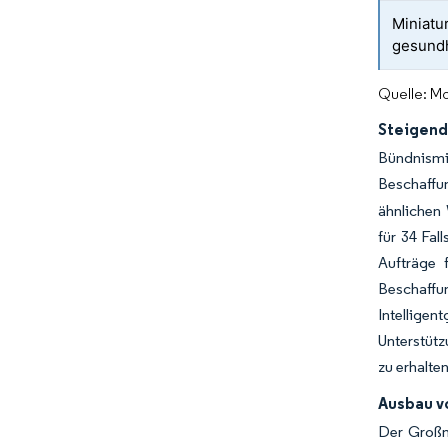
Miniatu
gesundh
Quelle: Mo
Steigend
Bündnism
Beschaffu
ähnlichen
für 34 Fal
Aufträge 
Beschaffu
Intelligen
Unterstüt
zu erhalten
Ausbau v
Der Großm