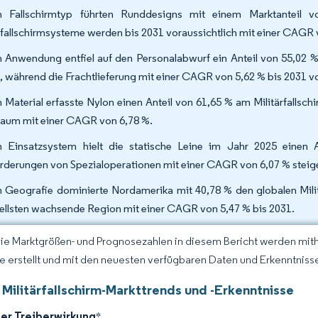
 Fallschirmtyp führten Runddesigns mit einem Marktanteil vo
tfallschirmsysteme werden bis 2031 voraussichtlich mit einer CAGR
 Anwendung entfiel auf den Personalabwurf ein Anteil von 55,02 % 
, während die Frachtlieferung mit einer CAGR von 5,62 % bis 2031 v
 Material erfasste Nylon einen Anteil von 61,65 % am Militärfalls
raum mit einer CAGR von 6,78 %.
 Einsatzsystem hielt die statische Leine im Jahr 2025 einen 
rderungen von Spezialoperationen mit einer CAGR von 6,07 % steig
 Geografie dominierte Nordamerika mit 40,78 % den globalen Militä
ellsten wachsende Region mit einer CAGR von 5,47 % bis 2031.
Die Marktgrößen- und Prognosezahlen in diesem Bericht werden mit
ce erstellt und mit den neuesten verfügbaren Daten und Erkenntnissen
 Militärfallschirm-Markttrends und -Erkenntnisse
der Treiberwirkung
*