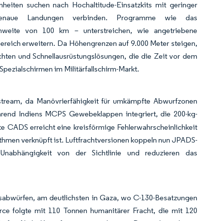
nheiten suchen nach Hochaltitude-Einsatzkits mit geringer
ktgenaue Landungen verbinden. Programme wie das
ichweite von 100 km – unterstreichen, wie angetriebene
ereich erweitern. Da Höhengrenzen auf 9.000 Meter steigen,
chten und Schnellausrüstungslösungen, die die Zeit vor dem
 Spezialschirmen im Militärfallschirm-Markt.
nstream, da Manövrierfähigkeit für umkämpfte Abwurfzonen
hrend Indiens MCPS Gewebeklappen integriert, die 200-kg-
 CADS erreicht eine kreisförmige Fehlerwahrscheinlichkeit
hmen verknüpft ist. Luftfrachtversionen koppeln nun JPADS-
Unabhängigkeit von der Sichtlinie und reduzieren das
fsabwürfen, am deutlichsten in Gaza, wo C-130-Besatzungen
ce folgte mit 110 Tonnen humanitärer Fracht, die mit 120