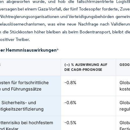
men abgeworfen wurde, und hob die fallschirmzentrierte Logist
versagen bei einem Gaza-Vorfall, der fünf Todesopfer forderte, Zuve
en Nichtregierungsorganisationen und Verteidigungsbehörden geme
lauslösemechanismen, was eine neue Nachfrage nach Validierungsdi
 die Stückkosten höher bleiben als beim Bodentransport, bleibt 
ositiver Treiber.
der Hemmnisauswirkungen
*
S
(~) % AUSWIRKUNG AUF
GEOG
DIE CAGR-PROGNOSE
sten für fortschrittliche
-0.8%
Glob
 und Führungssätze
kost
 Sicherheits- und
-0.6%
Globa
tigkeitszertifizierung
regul
ettenrisiko bei hochfestem
-0.5%
Globa
nd Kevlar
Fert