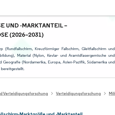
UND -MARKTANTEIL – W
 (2026–2031)
yp (Rundfallschirm, Kreuzförmiger Fallschirm, Gleitfallschirm und
bildung), Material (Nylon, Kevlar- und Aramidfasergemische und
und Geografie (Nordamerika, Europa, Asien-Pazifik, Südamerika und
ereitgestellt.
nd Verteidigungsforschung
Verteidigungsforschung
Mil
allschirm-Marktgröße und -Marktanteil