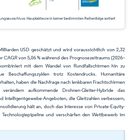
ungsausschluss: Hauptakteure in keiner bestimmten Reihenfolge sortiert
Milliarden USD geschätzt und wird voraussichtlich von 2,32
einer CAGR von 5,06 % während des Prognosezeitraums (2026–
 kombiniert mit dem Wandel von Rundfallschirmen hin zu
neue Beschaffungszyklen trotz Kostendrucks. Humanitäre
rhalten, haben die Nachfrage nach lenkbaren Frachtschirmen
n verändern aufkommende Drohnen-Gleiter-Hybride das
d Intelligentgewebe-Angeboten, die Gleitzahlen verbessern,
olidierung hält an, doch das Interesse von Private-Equity-
e Technologiepipeline und verschärfen den Wettbewerb im