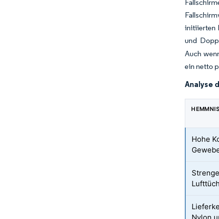
Fallschir
Fallschirm
initiiert
und Doppe
Auch wenn
ein netto p
Analyse 
HEMMNI
Hohe Ko
Gewebe
Strenge
Lufttüch
Lieferk
Nylon u