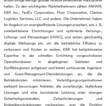
wobei einige wenige globale Akteure bedeutende Marktanteile
halten. Zu den wichtigsten Marktteilnehmern zählen ANHAM,
KBR Inc., FedEx Corporation, Fluor Corporation, Claxton
Logistics Services, LLC und andere. Die Unternehmen haben
ihr Angebot um energieeffiziente Lösungen erweitert, wie z. B.
solarbetriebene Einrichtungen und optimierte Heizungs-,
Lüftungs- und Klimaanlagen (HVAC), und setzen gleichzeitig
digitale Werkzeuge ein, um die betriebliche Effizienz zu
verbessern und Kosten zu senken. KBR hat beispielsweise
Expertise in der schnellen Errichtung vorgeschobener
Operationsbasen in abgelegenen Gebieten und
Konfliktregionen aufgebaut und bietet umfassende Ingenieur-
und Asset-Management-Dienstleistungen an, die die
Betriebskosten minimieren. Verteidigungsorganisationen
weltweit bevorzugen Anbieter, die zuverlässige, skalierbare
Lösungen und eine konsistente Leistung unter strengen
Sicherheitsprotokollen, Zeitanforderungen und
Budgetbeschränkungen nachweisen, was die Position