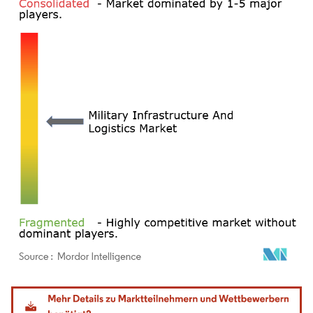
Bild © Mordor Intelligence. Wiederverwendung erfordert Namensnennung gemäß