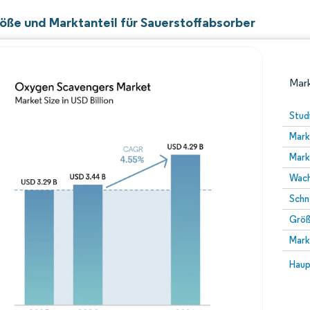
öße und Marktanteil für Sauerstoffabsorber
Mark
Stud
Mark
Mark
Wach
Schn
Größ
Bild © Mordor Intelligence. Wiederverwendung erfor
Mark
Bild 
Haup