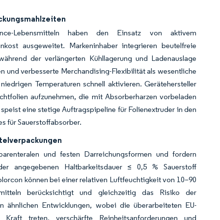
ackungsmahlzeiten
nce-Lebensmitteln haben den Einsatz von aktivem
kost ausgeweitet. Markeninhaber integrieren beutelfreie
 während der verlängerten Kühllagerung und Ladenauslage
n und verbesserte Merchandising-Flexibilität als wesentliche
niedrigen Temperaturen schnell aktivieren. Gerätehersteller
chtfolien aufzunehmen, die mit Absorberharzen vorbeladen
speist eine stetige Auftragspipeline für Folienextruder in den
s für Sauerstoffabsorber.
ttelverpackungen
parenteralen und festen Darreichungsformen und fordern
d der angegebenen Haltbarkeitsdauer ≤ 0,5 % Sauerstoff
orcon können bei einer relativen Luftfeuchtigkeit von 10–90
mitteln berücksichtigt und gleichzeitig das Risiko der
en ähnlichen Entwicklungen, wobei die überarbeiteten EU-
 Kraft treten, verschärfte Reinheitsanforderungen und