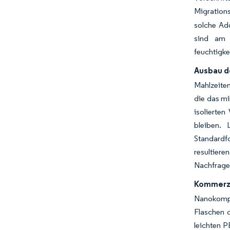
Migration
solche Add
sind am 
feuchtigke
Ausbau d
Mahlzeiten
die das mi
isolierte
bleiben. 
Standardf
resultier
Nachfrage 
Kommerzi
Nanokompos
Flaschen 
leichten P