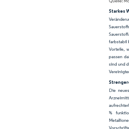
Quelle: Mo
Starkes 
Veränder
Sauerstof
Sauerstof
farbstabil
Vorteile, 
passen da
sind und d
Vereinigte
Strenger
Die neues
Arzneimit
aufrechter
% funktio
Metallion
Vorschrif