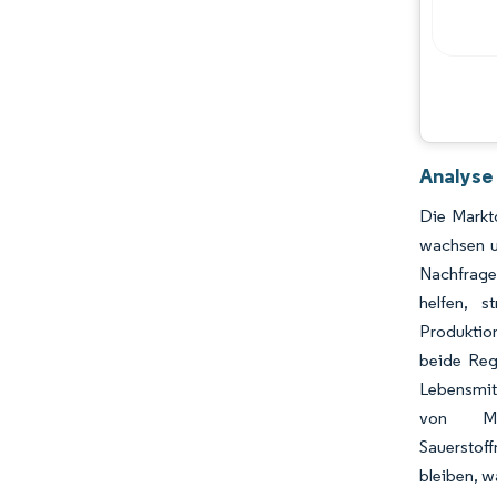
Chancen & Aussichten
Branchenentwicklungen
Analyse
Die Marktg
wachsen u
Nachfrage
helfen, s
Produktio
beide Reg
Lebensmitt
von Met
Sauerstof
bleiben, w