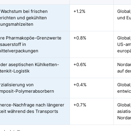
 Wachstum bei frischen
+1.2%
Global
erichten und gekühlten
und E
kungsmahlzeiten
ere Pharmakopöe-Grenzwerte
+0.8%
Global
sauerstoff in
US-am
ittelverpackungen
europ
der aseptischen Kühlketten-
+0.6%
Nordam
tenkit-Logistik
auf de
ialisierung von
+0.4%
Global
mposit-Polymerabsorbern
entwic
erce-Nachfrage nach längerer
+0.7%
Global
keit während des Transports
asiati
Norda