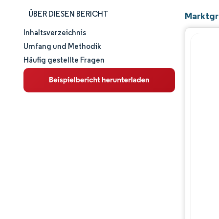
ÜBER DIESEN BERICHT
Marktgr
Inhaltsverzeichnis
Marktgröße und -anteil
Umfang und Methodik
Häufig gestellte Fragen
Marktanalyse
Trends und Einblicke
Segmentanalyse
Geografische Analyse
Wertschöpfungskettenanalyse
Wettbewerbslandschaft
Hauptakteure