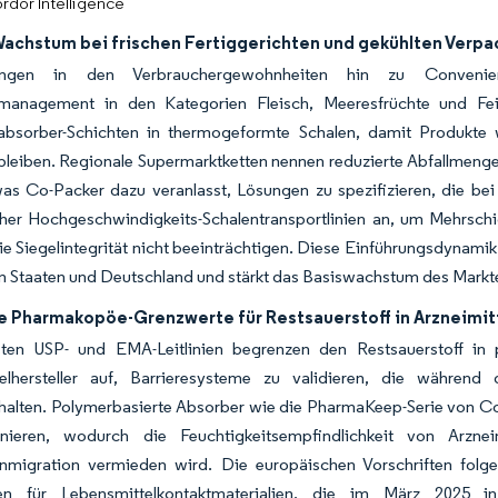
rdor Intelligence
Wachstum bei frischen Fertiggerichten und gekühlten Verp
ungen in den Verbrauchergewohnheiten hin zu Convenie
fmanagement in den Kategorien Fleisch, Meeresfrüchte und Fein
fabsorber-Schichten in thermogeformte Schalen, damit Produkte
 bleiben. Regionale Supermarktketten nennen reduzierte Abfallmenge
was Co-Packer dazu veranlasst, Lösungen zu spezifizieren, die bei 
her Hochgeschwindigkeits-Schalentransportlinien an, um Mehrschi
ie Siegelintegrität nicht beeinträchtigen. Diese Einführungsdynamik 
n Staaten und Deutschland und stärkt das Basiswachstum des Markte
e Pharmakopöe-Grenzwerte für Restsauerstoff in Arzneimi
ten USP- und EMA-Leitlinien begrenzen den Restsauerstoff in 
telhersteller auf, Barrieresysteme zu validieren, die währen
halten. Polymerbasierte Absorber wie die PharmaKeep-Serie von Col
nieren, wodurch die Feuchtigkeitsempfindlichkeit von Arznei
enmigration vermieden wird. Die europäischen Vorschriften folg
ten für Lebensmittelkontaktmaterialien, die im März 2025 in