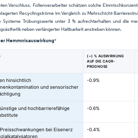
ten Verschluss. Folienverarbeiter schätzen solche Einmischkonzent
lagerten Recyclingströme im Vergleich zu Mehrschicht-Barrierestru
e Systeme Trübungswerte unter 3 % aufrechterhalten und die mec
sästhetik neben verlängerter Haltbarkeit anstreben können.
der Hemmnisauswirkung
*
S
(~) % AUSWIRKUNG
AUF DIE CAGR-
PROGNOSE
n hinsichtlich
-0.9%
onenkontamination und sensorischer
ächtigung
ünstige und hochbarrierefähige
-0.6%
ubstitute
e Preisschwankungen bei Eisenerz
-0.4%
zialkatalysatoren