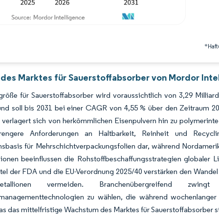
*Haft
 des Marktes für Sauerstoffabsorber von Mordor Inte
röße für Sauerstoffabsorber wird voraussichtlich von 3,29 Millia
nd soll bis 2031 bei einer CAGR von 4,55 % über den Zeitraum 20
 verlagert sich von herkömmlichen Eisenpulvern hin zu polymerint
trengere Anforderungen an Haltbarkeit, Reinheit und Recyclingf
nsbasis für Mehrschichtverpackungsfolien dar, während Nordamer
ionen beeinflussen die Rohstoffbeschaffungsstrategien globaler L
el der FDA und die EU-Verordnung 2025/40 verstärken den Wandel hi
allionen vermeiden. Branchenübergreifend zwing
fmanagementtechnologien zu wählen, die während wochenlanger 
as das mittelfristige Wachstum des Marktes für Sauerstoffabsorber st