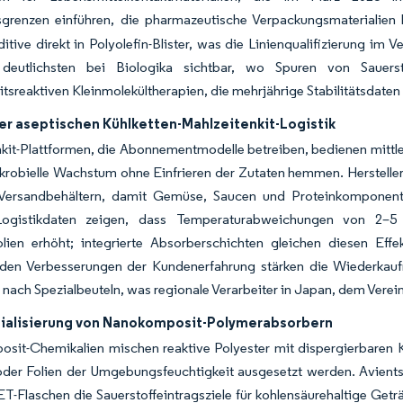
sgrenzen einführen, die pharmazeutische Verpackungsmaterialien 
itive direkt in Polyolefin-Blister, was die Linienqualifizierung im 
deutlichsten bei Biologika sichtbar, wo Spuren von Sauerst
itsreaktiven Kleinmolekültherapien, die mehrjährige Stabilitätsdaten
er aseptischen Kühlketten-Mahlzeitenkit-Logistik
kit-Plattformen, die Abonnementmodelle betreiben, bedienen mittle
krobielle Wachstum ohne Einfrieren der Zutaten hemmen. Hersteller
n Versandbehältern, damit Gemüse, Saucen und Proteinkomponente
Logistikdaten zeigen, dass Temperaturabweichungen von 2–5 
olien erhöht; integrierte Absorberschichten gleichen diesen Eff
enden Verbesserungen der Kundenerfahrung stärken die Wiederkauf
nach Spezialbeuteln, was regionale Verarbeiter in Japan, dem Verein
alisierung von Nanokomposit-Polymerabsorbern
it-Chemikalien mischen reaktive Polyester mit dispergierbaren Ka
oder Folien der Umgebungsfeuchtigkeit ausgesetzt werden. Avient
ET-Flaschen die Sauerstoffeintragsziele für kohlensäurehaltige Getr