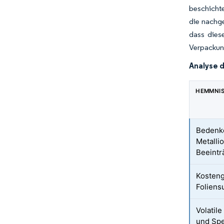
beschichte
die nachge
dass dies
Verpackung
Analyse 
HEMMNI
Bedenke
Metalli
Beeintr
Kosteng
Foliens
Volatil
und Spe