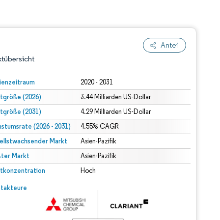
Anteil
tübersicht
ienzeitraum
2020 - 2031
tgröße (2026)
3.44 Milliarden US-Dollar
tgröße (2031)
4.29 Milliarden US-Dollar
stumsrate (2026 - 2031)
4.55% CAGR
ellstwachsender Markt
Asien-Pazifik
ter Markt
dert Namensnennung gemäß CC BY 4.0.
Asien-Pazifik
tkonzentration
Hoch
© Mordor Intelligence. Wiederverwendung erfordert Namensnennung gemäß CC BY 4.0.
takteure