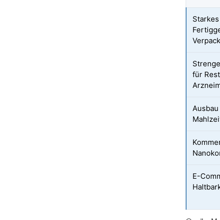
Starkes
Fertigg
Verpac
Streng
für Rest
Arzneim
Ausbau 
Mahlzei
Kommerz
Nanoko
E-Comm
Haltbar