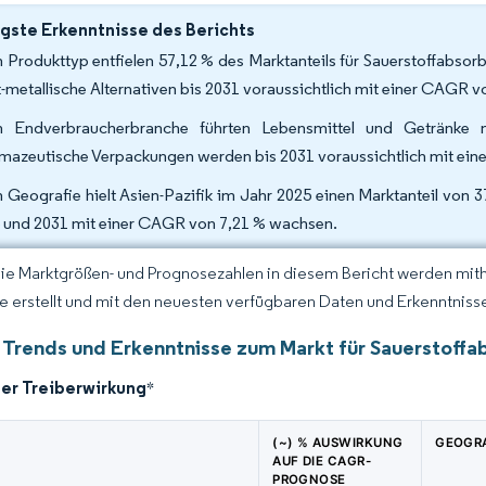
gste Erkenntnisse des Berichts
 Produkttyp entfielen 57,12 % des Marktanteils für Sauerstoffabsor
t-metallische Alternativen bis 2031 voraussichtlich mit einer CAGR
 Endverbraucherbranche führten Lebensmittel und Getränke
mazeutische Verpackungen werden bis 2031 voraussichtlich mit ei
 Geografie hielt Asien-Pazifik im Jahr 2025 einen Marktanteil von 
 und 2031 mit einer CAGR von 7,21 % wachsen.
Die Marktgrößen- und Prognosezahlen in diesem Bericht werden mit
ce erstellt und mit den neuesten verfügbaren Daten und Erkenntnissen
 Trends und Erkenntnisse zum Markt für Sauerstoffa
der Treiberwirkung
*
(~) % AUSWIRKUNG
GEOGRA
AUF DIE CAGR-
PROGNOSE