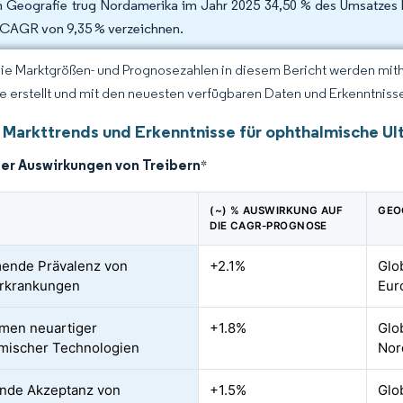
 Geografie trug Nordamerika im Jahr 2025 34,50 % des Umsatzes be
 CAGR von 9,35 % verzeichnen.
Die Marktgrößen- und Prognosezahlen in diesem Bericht werden mit
ce erstellt und mit den neuesten verfügbaren Daten und Erkenntnissen
 Markttrends und Erkenntnisse für ophthalmische Ul
der Auswirkungen von Treibern
*
(~) % AUSWIRKUNG AUF
GEO
DIE CAGR-PROGNOSE
ende Prävalenz von
+2.1%
Glo
rkrankungen
Eur
men neuartiger
+1.8%
Glo
mischer Technologien
Nor
nde Akzeptanz von
+1.5%
Glo