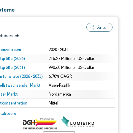
ysteme
Anteil
tübersicht
ienzeitraum
2020 - 2031
tgröße (2026)
716.27 Millionen US-Dollar
tgröße (2031)
990.60 Millionen US-Dollar
stumsrate (2026 - 2031)
6.70% CAGR
ellstwachsender Markt
Asien-Pazifik
ter Markt
dert Namensnennung gemäß CC BY 4.0.
Nordamerika
tkonzentration
Mittel
© Mordor Intelligence. Wiederverwendung erfordert Namensnennung gemäß CC BY 4.0.
takteure