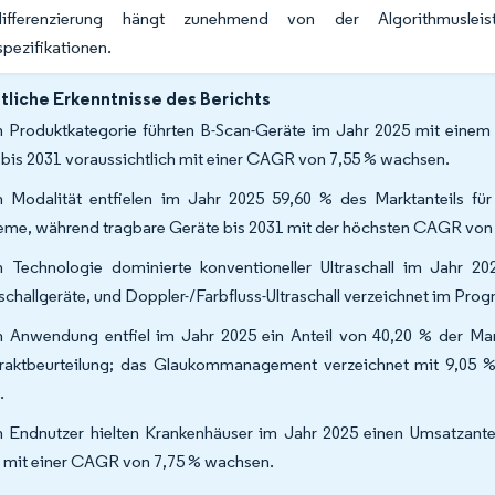
mdifferenzierung hängt zunehmend von der Algorithmusl
pezifikationen.
liche Erkenntnisse des Berichts
 Produktkategorie führten B-Scan-Geräte im Jahr 2025 mit einem U
 bis 2031 voraussichtlich mit einer CAGR von 7,55 % wachsen.
 Modalität entfielen im Jahr 2025 59,60 % des Marktanteils für
eme, während tragbare Geräte bis 2031 mit der höchsten CAGR von 
 Technologie dominierte konventioneller Ultraschall im Jahr 2
aschallgeräte, und Doppler-/Farbfluss-Ultraschall verzeichnet im P
 Anwendung entfiel im Jahr 2025 ein Anteil von 40,20 % der Mark
raktbeurteilung; das Glaukommanagement verzeichnet mit 9,05 
.
 Endnutzer hielten Krankenhäuser im Jahr 2025 einen Umsatzante
 mit einer CAGR von 7,75 % wachsen.