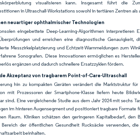
askörperblutung visualisieren kann. Insgesamt führt die Z
stitionen in Ultraschall-Workstations sowohl in tertiären Zentren als a
n neuartiger ophthalmischer Technologien
onsolen eingebettete Deep-Learning-Algorithmen interpretieren E
Überprüfungen und erreichen eine diagnostische Genauigkeit, di
ierte Messzirkelplatzierung und Echtzeit-Warnmeldungen zum Winke
rfahrene Sonografen. Diese Innovationen ermöglichen es Herstell
erlös ergänzen und dadurch schnellere Ersatzzyklen fördern.
e Akzeptanz von tragbarem Point-of-Care-Ultraschall
gerung hin zu kompakten Geräten verändert die Marktstruktur für
on mit Prozessoren der Smartphone-Klasse liefern heute Bildwie
ar sind. Eine vergleichende Studie aus dem Jahr 2024 mit sechs Tas
en im hinteren Augensegment und positioniert tragbare Formate f
chen Raum. Kliniken schätzen den geringeren Kapitalbedarf, den B
Bereich der öffentlichen Gesundheit Rucksäcke verwenden, die U
ftsarbeit beinhalten.