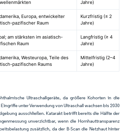
wellenmärkten
Jahre)
damerika, Europa, entwickelter
Kurzfristig (≤ 2
atisch-pazifischer Raum
Jahre)
bal; am stärksten im asiatisch-
Langfristig (≥ 4
ifischen Raum
Jahre)
damerika, Westeuropa, Teile des
Mittelfristig (2–4
atisch-pazifischen Raums
Jahre)
thalmische Ultraschallgeräte, da größere Kohorten in die
. Eingriffe unter Verwendung von Ultraschall wachsen bis 2030
ebung ausschließen. Katarakt betrifft bereits die Hälfte der
längenmessung unverzichtbar, wenn die Hornhauttransparenz
beitsbelastung zusätzlich, da der B-Scan die Netzhaut hinter