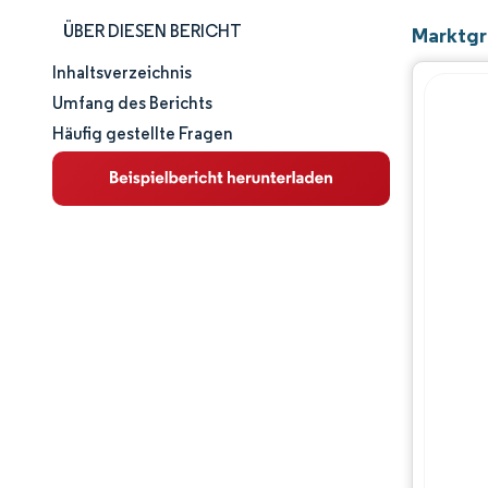
ÜBER DIESEN BERICHT
Marktgr
Inhaltsverzeichnis
Marktgröße und -anteil
Umfang des Berichts
Häufig gestellte Fragen
Marktanalyse
Trends und Einblicke
Segmentanalyse
Geografische Analyse
Wettbewerbslandschaft
Hauptakteure
Branchenentwicklungen