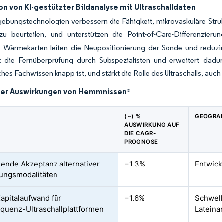
on von KI-gestützter Bildanalyse mit Ultraschalldaten
ebungstechnologien verbessern die Fähigkeit, mikrovaskuläre Strukt
zu beurteilen, und unterstützen die Point-of-Care-Differenzi
e Wärmekarten leiten die Neupositionierung der Sonde und reduzie
t die Fernüberprüfung durch Subspezialisten und erweitert dad
hes Fachwissen knapp ist, und stärkt die Rolle des Ultraschalls, a
der Auswirkungen von Hemmnissen
*
S
(~) %
GEOGRAF
AUSWIRKUNG AUF
DIE CAGR-
PROGNOSE
nde Akzeptanz alternativer
−1.3%
Entwick
ungsmodalitäten
apitalaufwand für
−1.6%
Schwell
quenz-Ultraschallplattformen
Lateina