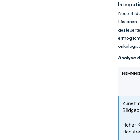
Integrati
Neue Bildg
Läsionen 
gesteuert
ermöglich
onkologisc
Analyse 
HEMMNI
Zunehme
Bildgeb
Hoher K
Hochfre