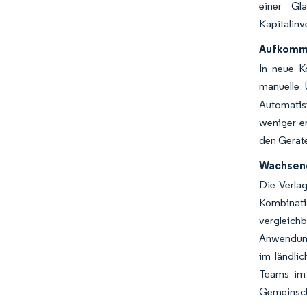
einer Gl
Kapitalinve
Aufkomme
In neue K
manuelle 
Automatis
weniger e
den Geräte
Wachsend
Die Verla
Kombinati
vergleichb
Anwendung
im ländli
Teams im 
Gemeinscha