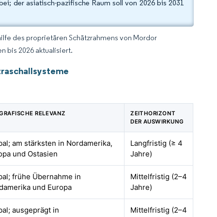
i; der asiatisch-pazifische Raum soll von 2026 bis 2031
hilfe des proprietären Schätzrahmens von Mordor
 bis 2026 aktualisiert.
traschallsysteme
GRAFISCHE RELEVANZ
ZEITHORIZONT
DER AUSWIRKUNG
bal; am stärksten in Nordamerika,
Langfristig (≥ 4
opa und Ostasien
Jahre)
bal; frühe Übernahme in
Mittelfristig (2–4
damerika und Europa
Jahre)
bal; ausgeprägt in
Mittelfristig (2–4