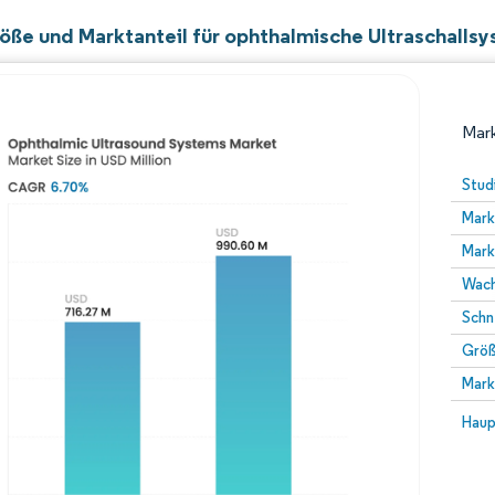
öße und Marktanteil für ophthalmische Ultraschalls
Mark
Stud
Mark
Mark
Wach
Schn
Größ
Bild © Mordor Intelligence. Wiederverwendung erfor
Mark
Bild 
Haup