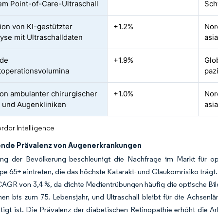
em Point-of-Care-Ultraschall
Sch
tion von KI-gestützter
+1.2%
Nor
lyse mit Ultraschalldaten
asi
nde
+1.9%
Glo
toperationsvolumina
paz
on ambulanter chirurgischer
+1.0%
Nor
 und Augenkliniken
asi
rdor Intelligence
de Prävalenz von Augenerkrankungen
ung der Bevölkerung beschleunigt die Nachfrage im Markt für oph
pe 65+ eintreten, die das höchste Katarakt- und Glaukomrisiko trägt
CAGR von 3,4 %, da dichte Medientrübungen häufig die optische Bildg
en bis zum 75. Lebensjahr, und Ultraschall bleibt für die Achsen
tigt ist. Die Prävalenz der diabetischen Retinopathie erhöht die Ar