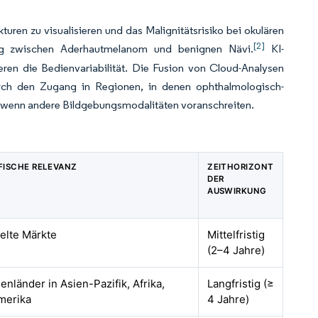
uren zu visualisieren und das Malignitätsrisiko bei okulären
[2]
erung zwischen Aderhautmelanom und benignen Nävi.
KI-
ren die Bedienvariabilität. Die Fusion von Cloud-Analysen
urch den Zugang in Regionen, in denen ophthalmologisch-
uch wenn andere Bildgebungsmodalitäten voranschreiten.
ISCHE RELEVANZ
ZEITHORIZONT
DER
AUSWIRKUNG
elte Märkte
Mittelfristig
(2–4 Jahre)
enländer in Asien-Pazifik, Afrika,
Langfristig (≥
merika
4 Jahre)