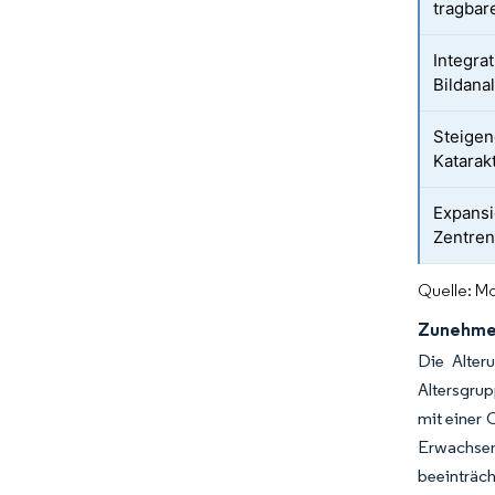
tragbar
Integra
Bildana
Steige
Katarak
Expansi
Zentren
Quelle: Mo
Zunehmen
Die Alter
Altersgrup
mit einer 
Erwachsen
beeinträch