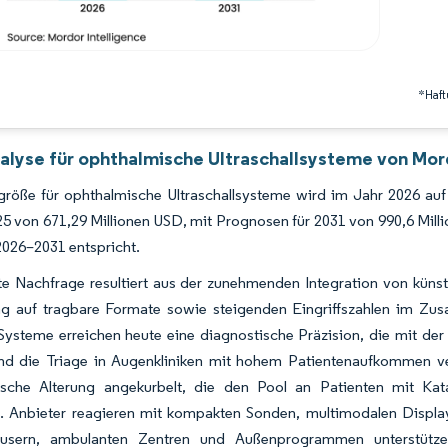
*Haft
alyse für ophthalmische Ultraschallsysteme von Mor
größe für ophthalmische Ultraschallsysteme wird im Jahr 2026 au
25 von 671,29 Millionen USD, mit Prognosen für 2031 von 990,6 M
2026–2031 entspricht.
e Nachfrage resultiert aus der zunehmenden Integration von künstlic
ng auf tragbare Formate sowie steigenden Eingriffszahlen im Zu
Systeme erreichen heute eine diagnostische Präzision, die mit der 
und die Triage in Augenkliniken mit hohem Patientenaufkommen ve
sche Alterung angekurbelt, die den Pool an Patienten mit Kat
t. Anbieter reagieren mit kompakten Sonden, multimodalen Display
äusern, ambulanten Zentren und Außenprogrammen unterstütze