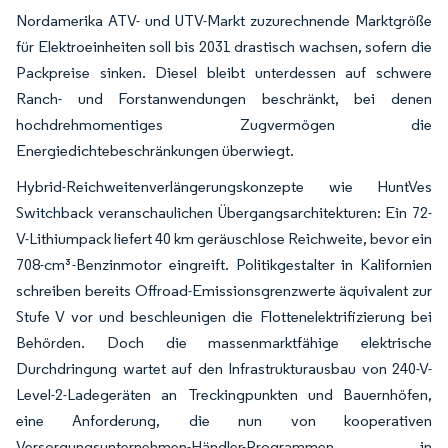
Nordamerika ATV- und UTV-Markt zuzurechnende Marktgröße
für Elektroeinheiten soll bis 2031 drastisch wachsen, sofern die
Packpreise sinken. Diesel bleibt unterdessen auf schwere
Ranch- und Forstanwendungen beschränkt, bei denen
hochdrehmomentiges Zugvermögen die
Energiedichtebeschränkungen überwiegt.
Hybrid-Reichweitenverlängerungskonzepte wie HuntVes
Switchback veranschaulichen Übergangsarchitekturen: Ein 72-
V-Lithiumpack liefert 40 km geräuschlose Reichweite, bevor ein
708-cm³-Benzinmotor eingreift. Politikgestalter in Kalifornien
schreiben bereits Offroad-Emissionsgrenzwerte äquivalent zur
Stufe V vor und beschleunigen die Flottenelektrifizierung bei
Behörden. Doch die massenmarktfähige elektrische
Durchdringung wartet auf den Infrastrukturausbau von 240-V-
Level-2-Ladegeräten an Treckingpunkten und Bauernhöfen,
eine Anforderung, die nun von kooperativen
Versorgungsunternehmen-Händler-Programmen in