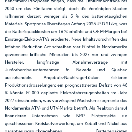
Benchmark-Prognosen zeigen, dass die Lithiumnachfrage bis
2030 um das Fünffache steigt, doch die Vereinigten Staaten
raffinieren derzeit weniger als 5 % des batterietauglichen
Materials. Spotpreise überstiegen Anfang 2025 USD 21/kg, was
die Batteriepackkosten um 18 % erhöhte und OEM-Margen bei
Einstiegs-Elektro-ATVs erodierte. Neue Inhaltsvorschriften des
Inflation Reduction Act schreiben vier Fünftel in Nordamerika
gewonnene kritische Mineralien bis 2027 vor und zwingen
Hersteller, langfristige Abnahmeverträge mit
Juniorbergbauunternehmen in Nevada und Quebec
auszuhandeln. Angebots-Nachfrage-Lücken riskieren
Produktionsdrosselungen; ein prognostiziertes Defizit von 46
% könnte 50.000 geplante Elektrofahrzeugeinheiten im Jahr
2027 einschränken, was vorwiegend Wachstumssegmente des
Nordamerika ATV- und UTV-Markts betrifft. Als Reaktion darauf
finanzieren Unternehmen wie BRP Pilotprojekte zur
geschlossenen Kreislaufverwertung, um Kobalt und Nickel aus
garantierungsrückgegebenen Batteriepaketen