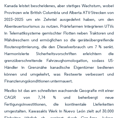
Kanada leistet bescheidenes, aber stetiges Wachstum, wobei
Provinzen wie British Columbia und Alberta ATV-Strecken von
2023–2025 um ein Zehntel ausgedehnt haben, um den
Abenteuertourismus zu nutzen. Präriefarmen integrieren UTVs
in Telematiksysteme gemischter Flotten neben Traktoren und
Mähdreschern und ermöglichen so die geräteübergreifende
Routenoptimierung, die den Dieselverbrauch um 7 % senkt.
Harmonisierte Sicherheitsvorschriften erleichtern die
grenzüberschreitende Fahrzeughomologation, sodass US-
Händler in Grenznähe kanadische Eigentümer bedienen
können und umgekehrt, was Restwerte verbessert und
Finanzierungskonditionen untermauert.
Mexiko ist das am schnellsten wachsende Geografie mit einer
CAGR von 7,74 % und beherbergt neue
Fertigungsinvestitionen, die kontinentale Lieferketten
umgestalten. Kawasakis Werk in Nuevo León zielt auf 30.000
Einheiten jährlich ab, ergänzt durch Can-Ams Juárez-