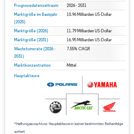
Prognosedatenzeitraum
2026 - 2031
Marktgröße im Basisjahr
10.96 Milliarden US-Dollar
(2025)
Marktgröße (2026)
11.79 Milliarden US-Dollar
Marktgröße (2031)
16.95 Milliarden US-Dollar
Wachstumsrate (2026 -
7.55% CAGR
2031)
Marktkonzentration
Mittel
Bild © Mordor Intelligence. Wiederverwendung erfordert Namensnennung gem
Hauptakteure
*Haftungsausschluss: Hauptakteure in keiner bestimmten Reihenfolge
sortiert