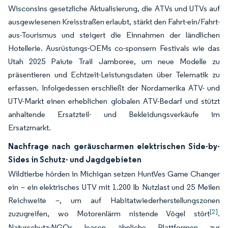
Wisconsins gesetzliche Aktualisierung, die ATVs und UTVs auf
ausgewiesenen Kreisstraßen erlaubt, stärkt den Fahrt-ein/Fahrt-
aus-Tourismus und steigert die Einnahmen der ländlichen
Hotellerie. Ausrüstungs-OEMs co-sponsern Festivals wie das
Utah 2025 Paiute Trail Jamboree, um neue Modelle zu
präsentieren und Echtzeit-Leistungsdaten über Telematik zu
erfassen. Infolgedessen erschließt der Nordamerika ATV- und
UTV-Markt einen erheblichen globalen ATV-Bedarf und stützt
anhaltende Ersatzteil- und Bekleidungsverkäufe im
Ersatzmarkt.
Nachfrage nach geräuscharmen elektrischen Side-by-
Sides in Schutz- und Jagdgebieten
Wildtierbe hörden in Michigan setzen HuntVes Game Changer
ein – ein elektrisches UTV mit 1.200 lb Nutzlast und 25 Meilen
Reichweite –, um auf Habitatwiederherstellungszonen
[2]
zuzugreifen, wo Motorenlärm nistende Vögel stört
.
Naturschutz-NGOs leasen ähnliche Plattformen zur