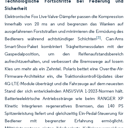
Technologische Fortschritte bei Federung und
Sicherheit
Elektronische Fox Live-Valve-Dämpfer passen die Kompression
innerhalb von 20 ms an und begrenzen das Wanken auf
ausgefahrenen Forststraßen und minimieren die Ermüdung des
[3]
Bedieners während achtstündiger Schichten
. Can-Ams
Smart-Shox-Paket kombiniert Trägheitsmessdaten mit der
Gaspedalposition, um den Reifenaufstandsbereich
aufrechtzuerhalten, und verbessert die Bremswege auf losem
Kies um mehr als ein Zehntel. Polaris bettet eine Over-the-Air-
Firmware-Architektur ein, die Traktionskontroll-Updates über
4G-LTE-Module überträgt und die Fahrzeuge auf dem neuesten
Stand der sich entwickelnden ANSI/SVIA 1-2023-Normen hält.
Batterieelektrische Antriebsstränge wie beim RANGER XP
Kinetic integrieren regeneratives Bremsen, das 140 PS
Spitzenleistung liefert und gleichzeitig Ein-Pedal-Steuerung für
Bediener mit begrenzter Erfahrung ermöglicht.