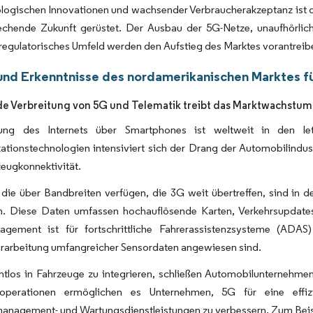
logischen Innovationen und wachsender Verbraucherakzeptanz ist de
rechende Zukunft gerüstet. Der Ausbau der 5G-Netze, unaufhörli
regulatorisches Umfeld werden den Aufstieg des Marktes vorantreib
und Erkenntnisse des nordamerikanischen Marktes f
 Verbreitung von 5G und Telematik treibt das Marktwachstum
ung des Internets über Smartphones ist weltweit in den let
tionstechnologien intensiviert sich der Drang der Automobilindus
eugkonnektivität.
 die über Bandbreiten verfügen, die 3G weit übertreffen, sind in
n. Diese Daten umfassen hochauflösende Karten, Verkehrsupdates,
gement ist für fortschrittliche Fahrerassistenzsysteme (ADAS
erarbeitung umfangreicher Sensordaten angewiesen sind.
tlos in Fahrzeuge zu integrieren, schließen Automobilunternehmen
operationen ermöglichen es Unternehmen, 5G für eine effi
anagement- und Wartungsdienstleistungen zu verbessern. Zum Beisp