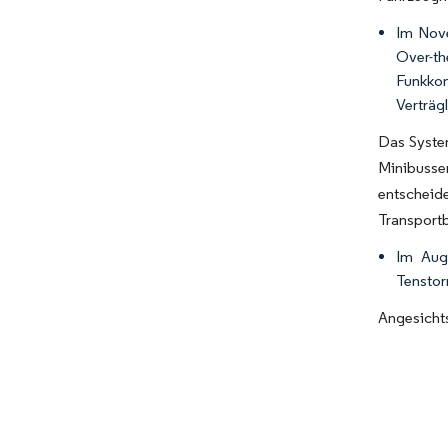
Im Nove
Over-t
Funkkom
Verträg
Das System
Minibusse
entscheid
Transportb
Im Aug
Tenstorr
Angesichts