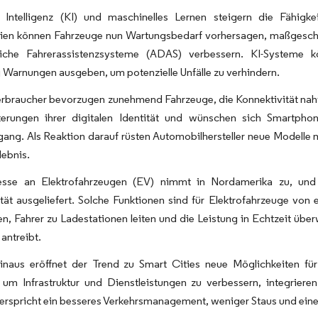
e Intelligenz (KI) und maschinelles Lernen steigern die Fähigk
ien können Fahrzeuge nun Wartungsbedarf vorhersagen, maßgeschne
ttliche Fahrerassistenzsysteme (ADAS) verbessern. KI-Systeme
g Warnungen ausgeben, um potenzielle Unfälle zu verhindern.
rbraucher bevorzugen zunehmend Fahrzeuge, die Konnektivität nahtl
terungen ihrer digitalen Identität und wünschen sich Smartpho
gang. Als Reaktion darauf rüsten Automobilhersteller neue Modelle m
lebnis.
esse an Elektrofahrzeugen (EV) nimmt in Nordamerika zu, und 
ität ausgeliefert. Solche Funktionen sind für Elektrofahrzeuge v
en, Fahrer zu Ladestationen leiten und die Leistung in Echtzeit üb
antreibt.
inaus eröffnet der Trend zu Smart Cities neue Möglichkeiten fü
, um Infrastruktur und Dienstleistungen zu verbessern, integrie
erspricht ein besseres Verkehrsmanagement, weniger Staus und eine 