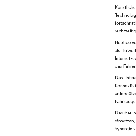
Künstlich
Technolog
fortschri
rechtzeiti
Heutige Ve
als Erwei
Internetzu
das Fahrer
Das Inter
Konnektiv
unterstütz
Fahrzeuge 
Darüber h
einsetzen
Synergie v