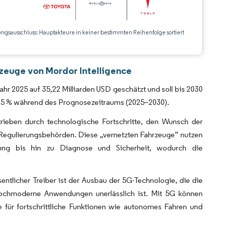
ungsausschluss: Hauptakteure in keiner bestimmten Reihenfolge sortiert
CC BY 4.0.
zeuge von Mordor Intelligence
r 2025 auf 35,22 Milliarden USD geschätzt und soll bis 2030
s 25 % während des Prognosezeitraums (2025–2030).
rieben durch technologische Fortschritte, den Wunsch der
 Regulierungsbehörden. Diese „vernetzten Fahrzeuge” nutzen
ltung bis hin zu Diagnose und Sicherheit, wodurch die
ntlicher Treiber ist der Ausbau der 5G-Technologie, die die
d hochmoderne Anwendungen unerlässlich ist. Mit 5G können
e für fortschrittliche Funktionen wie autonomes Fahren und