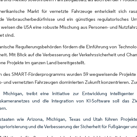
erikanische Markt für vernetzte Fahrzeuge entwickelt sich rasa
de Verbraucherbedürfnisse und ein günstiges regulatorisches Um
weisen die USA eine robuste Mischung aus Personen- und Nutzfahrze
et sind.
nische Regulierungsbehörden fördern die Einführung von Technolog
heit. Mit Blick auf die Verbesserung der Verkehrssicherheit und Cha
ne Projekte im ganzen Land bereitgestellt.
 des SMART-Förderprogramms wurden 59 wegweisende Projekte aus
o- und vernetzten Fahrzeugen dominierten Zukunft konzentrieren. Zu
, Michigan, treibt eine Initiative zur Entwicklung intelligen
skameranetzes und die Integration von KI-Software soll das Zi
ern.
taaten wie Arizona, Michigan, Texas und Utah führen Projekte 
spriorisierung und die Verbesserung der Sicherheit für Fußgänger und