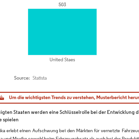
dor Intelligence. Wiederverwendung erfordert Namensnennung gemäß CC BY 4.0.
nigten Staaten werden eine Schlüsselrolle bei der Entwicklung
 spielen
ka erlebt einen Aufschwung bei den Märkten für vernetzte Fahrze
a und Mexiko sowohl beim Fahrzeugabsatz als auch bei der Produkt