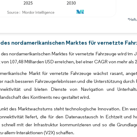
*Haft
Bild © Mordor Intelligence. Wiederverwendung erfordert Namensnennung gemäß 
 des nordamerikanischen Marktes für vernetzte Fahr
des nordamerikanischen Marktes für vernetzte Fahrzeuge wird im Jah
 von 107,48 Milliarden USD erreichen, bei einer CAGR von mehr al
merikanische Markt für vernetzte Fahrzeuge wächst rasant, anget
er nach besseren Fahrzeugerlebnissen und die Unterstützung durch
onnektivität und bieten Dienste von Navigation und Unterha
andschaft des Kontinents neu gestaltet wird.
unkt des Marktwachstums steht technologische Innovation. Ein wese
Konnektivität liefert, die für den Datenaustausch in Echtzeit un
 schnell mit der Infrastruktur kommunizieren und so die Grundlag
u-allem-Interaktionen (V2X) schaffen.