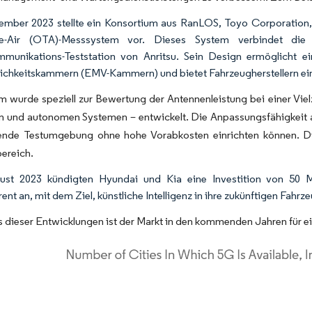
mber 2023 stellte ein Konsortium aus RanLOS, Toyo Corporation
he-Air (OTA)-Messsystem vor. Dieses System verbindet 
munikations-Teststation von Anritsu. Sein Design ermöglicht ei
lichkeitskammern (EMV-Kammern) und bietet Fahrzeugherstellern ei
 wurde speziell zur Bewertung der Antennenleistung bei einer Viel
n und autonomen Systemen – entwickelt. Die Anpassungsfähigkeit 
ende Testumgebung ohne hohe Vorabkosten einrichten können. Di
ereich.
ust 2023 kündigten Hyundai und Kia eine Investition von 50 Mi
ent an, mit dem Ziel, künstliche Intelligenz in ihre zukünftigen Fahrz
 dieser Entwicklungen ist der Markt in den kommenden Jahren für e