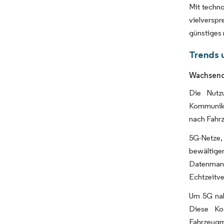
Mit techno
vielversp
günstiges 
Trends 
Wachsende
Die Nutz
Kommunika
nach Fahrz
5G-Netze,
bewältige
Datenmana
Echtzeitv
Um 5G nah
Diese Ko
Fahrzeugm