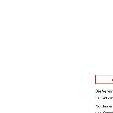
Bild © Mor
Die Verei
Fahrzeuge
Nordameri
von Kanad