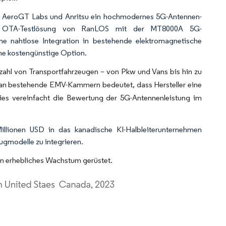
, AeroGT Labs und Anritsu ein hochmodernes 5G-Antennen-
die OTA-Testlösung von RanLOS mit der MT8000A 5G-
ne nahtlose Integration in bestehende elektromagnetische
ne kostengünstige Option.
zahl von Transportfahrzeugen – von Pkw und Vans bis hin zu
an bestehende EMV-Kammern bedeutet, dass Hersteller eine
es vereinfacht die Bewertung der 5G-Antennenleistung im
llionen USD in das kanadische KI-Halbleiterunternehmen
eugmodelle zu integrieren.
in erhebliches Wachstum gerüstet.