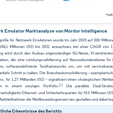
*Haft
k Emulator Marktanalyse von Mordor Intelligence
größe für Netzwerk Emulatoren wurde im Jahr 2025 auf 300 Million
538,1 Millionen USD bis 2031 anwachsen, bei einer CAGR von 
g wird durch den Ausbau eigenständiger 5G-Netze, KI-zentrierte
ieben, die eine Leistungsvalidierung auf Nanosekundenebene für k
ive, softwaredefinierte Testframeworks um, um mit servicebasie
erkehr Schritt zu halten. Die Branchenkonsolidierung – exemplaris
Inc. für 1,27 Milliarden USD – signalisiert einen strategischen Wet
[1]
n in einem einzigen Portfolio.
Die parallele Deal-Strukt
indigkeits-Ethernet- und Sicherheitssparten für 410 Millionen USD 
arktteilnehmer die Wettbewerbsgrenzen neu gestalten und dabei karte
liche Erkenntnisse des Berichts