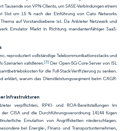
liert Tausende von VPN-Clients, um SASE-Verbindungen einem
 bei Sixt um 15 % nach der Einführung von Cato Networks
in Thema auf Vorstandsebene ist. Da Anbieter Netzwerk und
zwerk Emulator Markt in Richtung mandantenfähiger SaaS-
s
nc. reproduziert vollständige Telekommunikationsstacks und
[3]
s-Szenarien validieren.
Der Open-5G-Core-Server von ISL
mtbetriebskosten für die Full-Stack-Verifizierung zu senken.
 und erklärt, warum das Dienstleistungssegment beim CAGR-
er Infrastrukturen
eter verpflichten, RPKI- und ROA-Bereitstellungen im
n der CISA und die Durchführungsverordnung 14144 fügen
nuierliche Emulation von Angriffsketten niederschlagen.
esondere bei Energie-, Finanz- und Transportunternehmen,