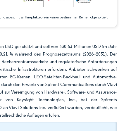
ungsausschluss: Hauptakteure in keiner bestimmten Reihenfolge sortiert
en USD geschätzt und soll von 330,63 Millionen USD im Jahr
10,21 % während des Prognosezeitraums (2026–2031). Der
n Rechenzentrumsverkehr und regulatorische Anforderungen
ritische Infrastrukturen erfordern. Anbieter schwenken auf
rten 5G-Kernen, LEO-Satelliten-Backhaul und Automotive-
ch durch den Erwerb von Spirent Communications durch Viavi
tlauf zur Vereinigung von Hardware-, Software- und Assurance-
ur von Keysight Technologies, Inc., bei der Spirents
an Viavi Solutions Inc. veräußert wurden, verdeutlicht, wie
llrechtliche Auflagen erfüllen.