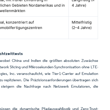
dlichen Gebieten Nordamerikas und in
4 Jahre)
wellenmärkten
al, konzentriert auf
Mittelfristig
omobilfertigungszentren
(2–4 Jahre)
chtzeittests
, wobei China und Indien die größten absoluten Zuwächse
etwork Slicing und Mikrosekunden-Synchronisation ohne LTE-
s, Inc. veranschaulicht, wie Tier-1-Carrier auf Emulation
 replizieren. Die Präzisionsanforderungen übertragen sich
 steigern die Nachfrage nach Netzwerk Emulatoren, die
müssen die dynamische Pfadauswahllogik und Zero-Trust-