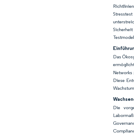
Richtlinie
Stresstes
unterstre
Sicherhei
Testmodell
Einführu
Das Ökosys
ermöglicht
Networks z
Diese Ent
Wachstum 
Wachsend
Die vorge
Labormaßs
Governanc
Complianc