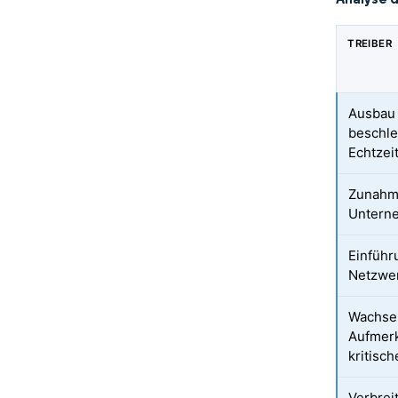
TREIBER
Ausbau 
beschle
Echtzei
Zunahm
Unterne
Einführ
Netzwer
Wachsen
Aufmerk
kritisch
Verbrei