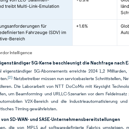
nd treibt Multi-Link-Emulation
län
Sch
rungsanforderungen für
+1.6%
Glob
edefinierten Fahrzeuge (SDV) im
Aut
ive-Bereich
rdor Intelligence
igenständiger 5G-Kerne beschleunigt die Nachfrage nach E
l eigenständiger 5G-Abonnements erreichte 2024 1,2 Milliarden
[2]
ten.
Netzbetreiber müssen nun servicebasierte Schnittstellen, N
idieren. Die Laborarbeit von NTT DoCoMo mit Keysight Technologie
ifen, um Beamforming- und URLLC-Szenarien vor dem Feldeinsatz zu
utomobilen V2X-Bereich und die Industrieautomatisierung und
tisches Timing gewährleisten.
von SD-WAN- und SASE-Unternehmensbereitstellungen
en, die von MPLS auf softwaredefinierte Fabrics umsteigen, 