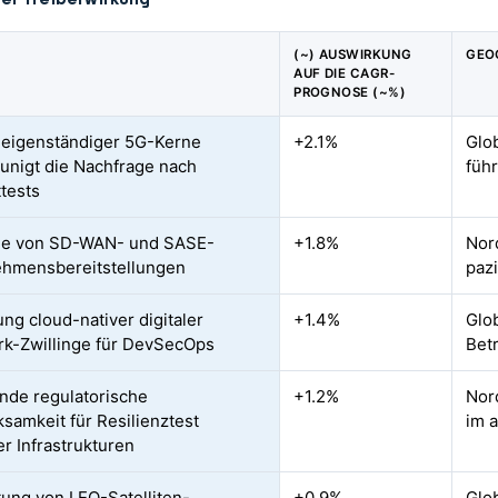
(~) AUSWIRKUNG
GEO
AUF DIE CAGR-
PROGNOSE (~%)
eigenständiger 5G-Kerne
+2.1%
Glo
unigt die Nachfrage nach
füh
ttests
e von SD-WAN- und SASE-
+1.8%
Nor
hmensbereitstellungen
paz
ung cloud-nativer digitaler
+1.4%
Glo
k-Zwillinge für DevSecOps
Bet
de regulatorische
+1.2%
Nor
samkeit für Resilienztest
im 
er Infrastrukturen
tung von LEO-Satelliten-
+0.9%
Glob