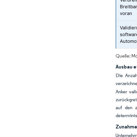
Breitba
voran
Validie
softwar
Automot
Quelle: Mo
Ausbau e
Die Anzah
verzeichne
Anker val
zurückgre
auf den a
determinis
Zunahme 
Unternehm