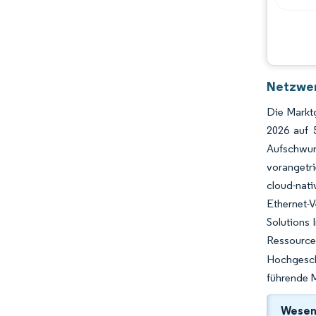
Chancen & Aussichten
Branchenentwicklungen
Netzwer
Die Markt
2026 auf 
Aufschwun
vorangetr
cloud-nat
Ethernet-V
Solutions 
Ressource
Hochgeschw
führende M
Wesent