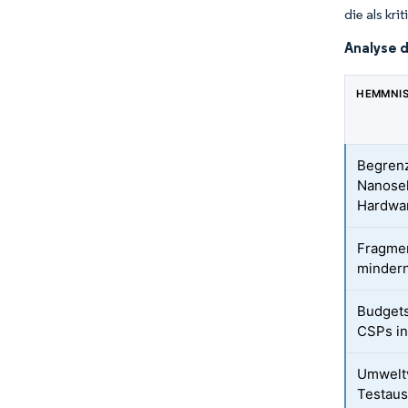
die als kri
Analyse 
HEMMNI
Begrenz
Nanose
Hardwa
Fragmen
mindern
Budgets
CSPs in
Umweltv
Testaus