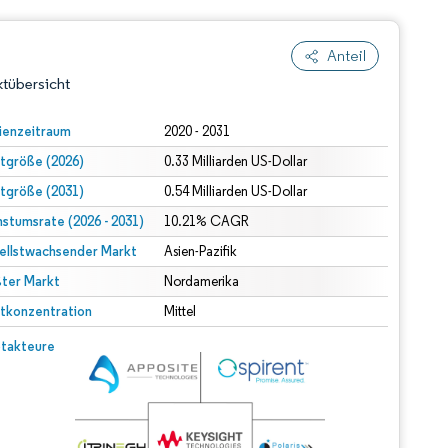
Anteil
tübersicht
ienzeitraum
2020 - 2031
tgröße (2026)
0.33 Milliarden US-Dollar
tgröße (2031)
0.54 Milliarden US-Dollar
stumsrate (2026 - 2031)
10.21% CAGR
ellstwachsender Markt
Asien-Pazifik
ter Markt
dert Namensnennung gemäß CC BY 4.0.
Nordamerika
tkonzentration
Mittel
© Mordor Intelligence. Wiederverwendung erfordert Namensnennung gemäß CC BY 4.0.
takteure