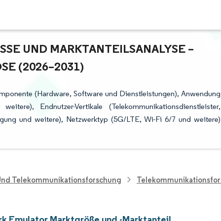
E UND MARKTANTEILSANALYSE – W
 (2026–2031)
Komponente (Hardware, Software und Dienstleistungen), Anwendung
re), Endnutzer-Vertikale (Telekommunikationsdienstleister,
rgung und weitere), Netzwerktyp (5G/LTE, Wi-Fi 6/7 und weitere)
 Und Telekommunikationsforschung
Telekommunikationsfo
k Emulator Marktgröße und -Marktanteil