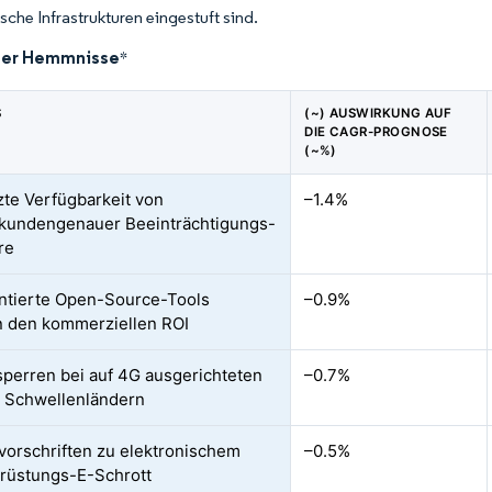
tische Infrastrukturen eingestuft sind.
der Hemmnisse
*
S
(~) AUSWIRKUNG AUF
DIE CAGR-PROGNOSE
(~%)
te Verfügbarkeit von
–1.4%
kundengenauer Beeinträchtigungs-
re
tierte Open-Source-Tools
–0.9%
 den kommerziellen ROI
perren bei auf 4G ausgerichteten
–0.7%
 Schwellenländern
orschriften zu elektronischem
–0.5%
rüstungs-E-Schrott