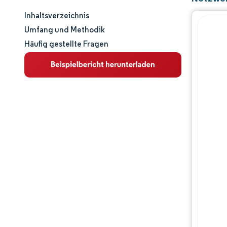
Inhaltsverzeichnis
Marktgröße und -anteil
Umfang und Methodik
Häufig gestellte Fragen
Marktanalyse
Trends und Einblicke
Segmentanalyse
Geografische Analyse
Regulatorisches Umfeld
Wertschöpfungskettenanalyse
Wettbewerbslandschaft
Hauptakteure