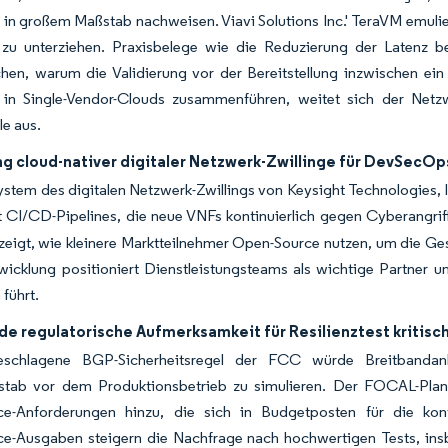
n in großem Maßstab nachweisen. Viavi Solutions Inc.' TeraVM emu
t zu unterziehen. Praxisbelege wie die Reduzierung der Latenz
ichen, warum die Validierung vor der Bereitstellung inzwischen e
t in Single-Vendor-Clouds zusammenführen, weitet sich der Net
e aus.
ng cloud-nativer digitaler Netzwerk-Zwillinge für DevSecOp
tem des digitalen Netzwerk-Zwillings von Keysight Technologies, I
 CI/CD-Pipelines, die neue VNFs kontinuierlich gegen Cyberangriff
eigt, wie kleinere Marktteilnehmer Open-Source nutzen, um die Gesa
wicklung positioniert Dienstleistungsteams als wichtige Partner
führt.
e regulatorische Aufmerksamkeit für Resilienztest kritisch
schlagene BGP-Sicherheitsregel der FCC würde Breitbandanbi
tab vor dem Produktionsbetrieb zu simulieren. Der FOCAL-Pla
e-Anforderungen hinzu, die sich in Budgetposten für die konti
e-Ausgaben steigern die Nachfrage nach hochwertigen Tests, insb