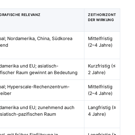
GRAFISCHE RELEVANZ
ZEITHORIZONT
DER WIRKUNG
bal; Nordamerika, China, Südkorea
Mittelfristig
rend
(2–4 Jahre)
damerika und EU; asiatisch-
Kurzfristig (≤
ifischer Raum gewinnt an Bedeutung
2 Jahre)
bal; Hyperscale-Rechenzentrum-
Mittelfristig
reiber
(2–4 Jahre)
damerika und EU; zunehmend auch
Langfristig (≥
asiatisch-pazifischen Raum
4 Jahre)
al, mit früher Einführung in
Langfristig (≥