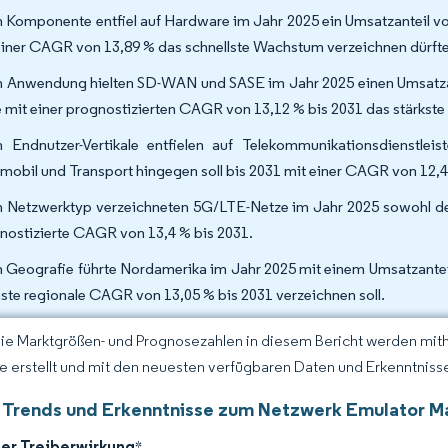
 Komponente entfiel auf Hardware im Jahr 2025 ein Umsatzanteil v
einer CAGR von 13,89 % das schnellste Wachstum verzeichnen dürfte
 Anwendung hielten SD-WAN und SASE im Jahr 2025 einen Umsatzan
 mit einer prognostizierten CAGR von 13,12 % bis 2031 das stärkst
 Endnutzer-Vertikale entfielen auf Telekommunikationsdienstle
mobil und Transport hingegen soll bis 2031 mit einer CAGR von 12,
 Netzwerktyp verzeichneten 5G/LTE-Netze im Jahr 2025 sowohl den
nostizierte CAGR von 13,4 % bis 2031.
 Geografie führte Nordamerika im Jahr 2025 mit einem Umsatzanteil
ste regionale CAGR von 13,05 % bis 2031 verzeichnen soll.
Die Marktgrößen- und Prognosezahlen in diesem Bericht werden mit
ce erstellt und mit den neuesten verfügbaren Daten und Erkenntnissen
 Trends und Erkenntnisse zum Netzwerk Emulator M
der Treiberwirkung
*