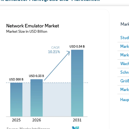
Mark
Stud
Mark
Mark
Wach
Schn
Größ
Bild © Mordor Intelligence. Wiederverwendung erfor
Mark
Bild 
Haup