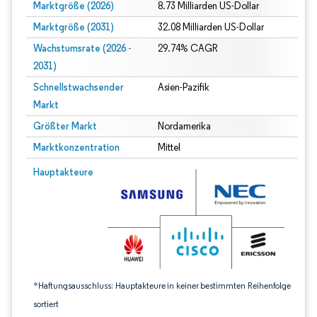
Marktgröße (2026)
8.73 Milliarden US-Dollar
Marktgröße (2031)
32.08 Milliarden US-Dollar
Wachstumsrate (2026 -
29.74% CAGR
2031)
Schnellstwachsender
Asien-Pazifik
Markt
Größter Markt
Nordamerika
Marktkonzentration
Mittel
Bild © Mordor Intelligence. Wiederverwendung erfordert Namensnennung gem
Hauptakteure
*Haftungsausschluss: Hauptakteure in keiner bestimmten Reihenfolge
sortiert