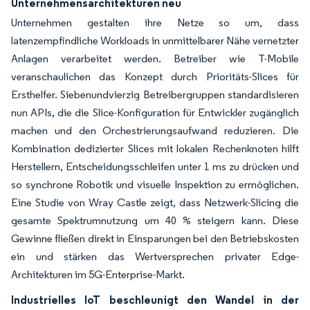
Unternehmensarchitekturen neu
Unternehmen gestalten ihre Netze so um, dass
latenzempfindliche Workloads in unmittelbarer Nähe vernetzter
Anlagen verarbeitet werden. Betreiber wie T-Mobile
veranschaulichen das Konzept durch Prioritäts-Slices für
Ersthelfer. Siebenundvierzig Betreibergruppen standardisieren
nun APIs, die die Slice-Konfiguration für Entwickler zugänglich
machen und den Orchestrierungsaufwand reduzieren. Die
Kombination dedizierter Slices mit lokalen Rechenknoten hilft
Herstellern, Entscheidungsschleifen unter 1 ms zu drücken und
so synchrone Robotik und visuelle Inspektion zu ermöglichen.
Eine Studie von Wray Castle zeigt, dass Netzwerk-Slicing die
gesamte Spektrumnutzung um 40 % steigern kann. Diese
Gewinne fließen direkt in Einsparungen bei den Betriebskosten
ein und stärken das Wertversprechen privater Edge-
Architekturen im 5G-Enterprise-Markt.
Industrielles IoT beschleunigt den Wandel in der