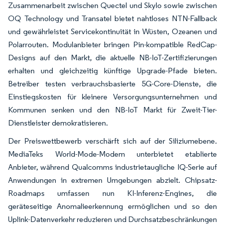
Zusammenarbeit zwischen Quectel und Skylo sowie zwischen
OQ Technology und Transatel bietet nahtloses NTN-Fallback
und gewährleistet Servicekontinuität in Wüsten, Ozeanen und
Polarrouten. Modulanbieter bringen Pin-kompatible RedCap-
Designs auf den Markt, die aktuelle NB-IoT-Zertifizierungen
erhalten und gleichzeitig künftige Upgrade-Pfade bieten.
Betreiber testen verbrauchsbasierte 5G-Core-Dienste, die
Einstiegskosten für kleinere Versorgungsunternehmen und
Kommunen senken und den NB-IoT Markt für Zweit-Tier-
Dienstleister demokratisieren.
Der Preiswettbewerb verschärft sich auf der Siliziumebene.
MediaTeks World-Mode-Modem unterbietet etablierte
Anbieter, während Qualcomms industrietaugliche IQ-Serie auf
Anwendungen in extremen Umgebungen abzielt. Chipsatz-
Roadmaps umfassen nun KI-Inferenz-Engines, die
geräteseitige Anomalieerkennung ermöglichen und so den
Uplink-Datenverkehr reduzieren und Durchsatzbeschränkungen