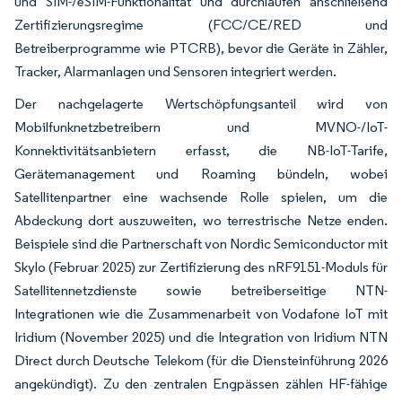
und SIM-/eSIM-Funktionalität und durchlaufen anschließend
Zertifizierungsregime (FCC/CE/RED und
Betreiberprogramme wie PTCRB), bevor die Geräte in Zähler,
Tracker, Alarmanlagen und Sensoren integriert werden.
Der nachgelagerte Wertschöpfungsanteil wird von
Mobilfunknetzbetreibern und MVNO-/IoT-
Konnektivitätsanbietern erfasst, die NB-IoT-Tarife,
Gerätemanagement und Roaming bündeln, wobei
Satellitenpartner eine wachsende Rolle spielen, um die
Abdeckung dort auszuweiten, wo terrestrische Netze enden.
Beispiele sind die Partnerschaft von Nordic Semiconductor mit
Skylo (Februar 2025) zur Zertifizierung des nRF9151-Moduls für
Satellitennetzdienste sowie betreiberseitige NTN-
Integrationen wie die Zusammenarbeit von Vodafone IoT mit
Iridium (November 2025) und die Integration von Iridium NTN
Direct durch Deutsche Telekom (für die Diensteinführung 2026
angekündigt). Zu den zentralen Engpässen zählen HF-fähige