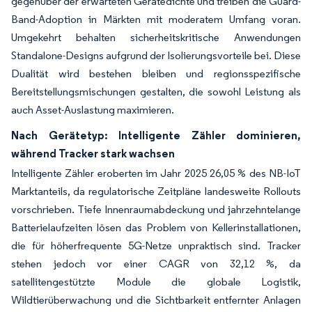
gegenüber der erwarteten Gerätedichte und treiben die Guard-
Band-Adoption in Märkten mit moderatem Umfang voran.
Umgekehrt behalten sicherheitskritische Anwendungen
Standalone-Designs aufgrund der Isolierungsvorteile bei. Diese
Dualität wird bestehen bleiben und regionsspezifische
Bereitstellungsmischungen gestalten, die sowohl Leistung als
auch Asset-Auslastung maximieren.
Nach Gerätetyp: Intelligente Zähler dominieren,
während Tracker stark wachsen
Intelligente Zähler eroberten im Jahr 2025 26,05 % des NB-IoT
Marktanteils, da regulatorische Zeitpläne landesweite Rollouts
vorschrieben. Tiefe Innenraumabdeckung und jahrzehntelange
Batterielaufzeiten lösen das Problem von Kellerinstallationen,
die für höherfrequente 5G-Netze unpraktisch sind. Tracker
stehen jedoch vor einer CAGR von 32,12 %, da
satellitengestützte Module die globale Logistik,
Wildtierüberwachung und die Sichtbarkeit entfernter Anlagen