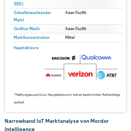
2031)
Schnellstwachsender
Asien-Pazifik
Markt
Größter Markt
Asien-Pazifik
Marktkonzentration
Mittel
Bild © Mordor Intelligence. Wiederverwendung erfordert Namensnennung gem
Hauptakteure
*Haftungsausschluss: Hauptakteure in keiner bestimmten Reihenfolge
sortiert
Narrowband IoT Marktanalyse von Mordor
Intelligence