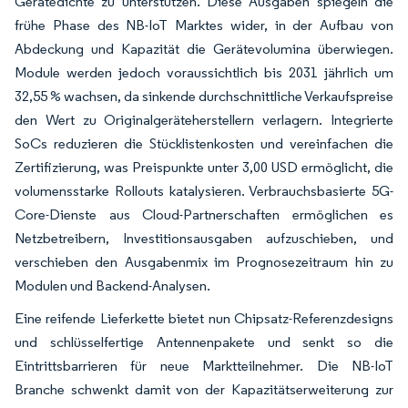
Gerätedichte zu unterstützen. Diese Ausgaben spiegeln die
frühe Phase des NB-IoT Marktes wider, in der Aufbau von
Abdeckung und Kapazität die Gerätevolumina überwiegen.
Module werden jedoch voraussichtlich bis 2031 jährlich um
32,55 % wachsen, da sinkende durchschnittliche Verkaufspreise
den Wert zu Originalgeräteherstellern verlagern. Integrierte
SoCs reduzieren die Stücklistenkosten und vereinfachen die
Zertifizierung, was Preispunkte unter 3,00 USD ermöglicht, die
volumensstarke Rollouts katalysieren. Verbrauchsbasierte 5G-
Core-Dienste aus Cloud-Partnerschaften ermöglichen es
Netzbetreibern, Investitionsausgaben aufzuschieben, und
verschieben den Ausgabenmix im Prognosezeitraum hin zu
Modulen und Backend-Analysen.
Eine reifende Lieferkette bietet nun Chipsatz-Referenzdesigns
und schlüsselfertige Antennenpakete und senkt so die
Eintrittsbarrieren für neue Marktteilnehmer. Die NB-IoT
Branche schwenkt damit von der Kapazitätserweiterung zur