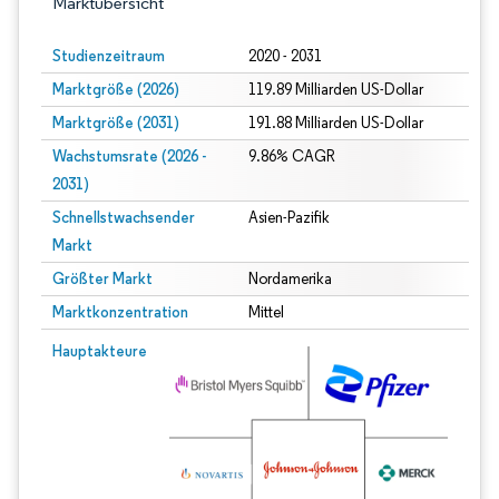
Marktübersicht
Studienzeitraum
2020 - 2031
Marktgröße (2026)
119.89 Milliarden US-Dollar
Marktgröße (2031)
191.88 Milliarden US-Dollar
Wachstumsrate (2026 -
9.86% CAGR
2031)
Schnellstwachsender
Asien-Pazifik
Markt
Größter Markt
Nordamerika
Marktkonzentration
Mittel
Bild © Mordor Intelligence. Wiederverwendung erfordert Namensnennung gem
Hauptakteure