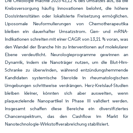
Die Onkologie machte 2025 43,12 % des Umsatzes aus, da die
Krebsversorgung häufig Innovationen belohnt, die höhere
Dosisintensitäten oder lokalisierte Freisetzung ermöglichen.
Liposomale Neuformulierungen von Chemotherapeutika
bleiben ein dauerhafter Umsatzstrom. Gen- und mRNA-
Indikationen schreiten mit einer CAGR von 13,21 % voran, was
den Wandel der Branche hin zu Interventionen auf molekularer
Ebene verdeutlicht. Neurologieprogramme gewinnen an
Dynamik, indem sie Nanoträger nutzen, um die Blut-Hirn-
Schranke zu überwinden, während entzündungshemmende
Kandidaten systemische Steroide in rheumatologischen
Umgebungen schrittweise verdrängen. Herz-Kreislauf-Studien
bleiben kleiner, könnten sich aber ausweiten, wenn
plaquezielende Nanopartikel in Phase III validiert werden.
Insgesamt schaffen diese Bereiche ein diversifiziertes
Chancenspektrum, das den Cashflow im Markt für
Nanotechnologie-Wirkstoffverabreichung stabilisiert.