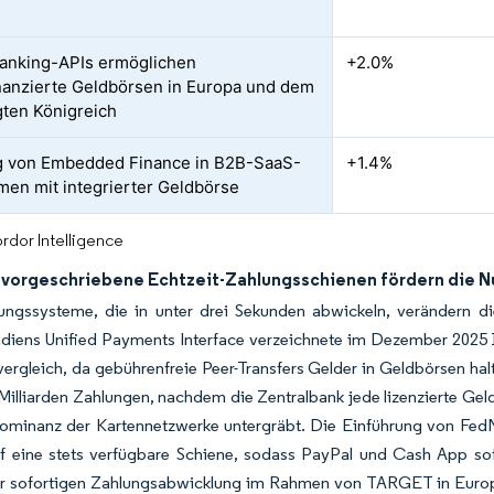
anking-APIs ermöglichen
+2.0%
nanzierte Geldbörsen in Europa und dem
gten Königreich
g von Embedded Finance in B2B-SaaS-
+1.4%
rmen mit integrierter Geldbörse
rdor Intelligence
h vorgeschriebene Echtzeit-Zahlungsschienen fördern die 
lungssysteme, die in unter drei Sekunden abwickeln, verändern d
ndiens Unified Payments Interface verzeichnete im Dezember 2025 1
ergleich, da gebührenfreie Peer-Transfers Gelder in Geldbörsen halte
Milliarden Zahlungen, nachdem die Zentralbank jede lizenzierte Geld
ominanz der Kartennetzwerke untergräbt. Die Einführung von FedN
f eine stets verfügbare Schiene, sodass PayPal und Cash App so
r sofortigen Zahlungsabwicklung im Rahmen von TARGET in Europa 