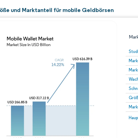
öße und Marktanteil für mobile Geldbörsen
Mark
Stud
Mark
Mark
Wach
Schn
Größ
Bild © Mordor Intelligence. Wiederverwendung erfor
Mark
Bild 
Haup