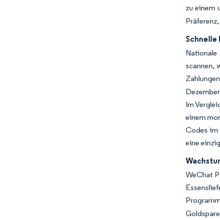
zu einem 
Präferenz,
Schnelle
Nationale
scannen, w
Zahlungen
Dezember 
Im Verglei
einem mona
Codes im 
eine einzi
Wachstum
WeChat Pa
Essenslief
Programm
Goldspare