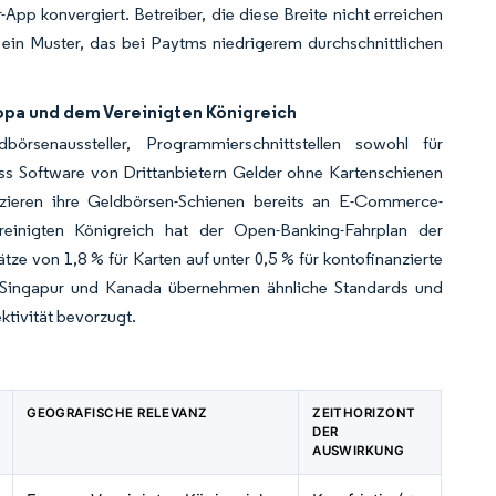
App konvergiert. Betreiber, die diese Breite nicht erreichen
ein Muster, das bei Paytms niedrigerem durchschnittlichen
opa und dem Vereinigten Königreich
ldbörsenaussteller, Programmierschnittstellen sowohl für
ass Software von Drittanbietern Gelder ohne Kartenschienen
nzieren ihre Geldbörsen-Schienen bereits an E-Commerce-
inigten Königreich hat der Open-Banking-Fahrplan der
e von 1,8 % für Karten auf unter 0,5 % für kontofinanzierte
n, Singapur und Kanada übernehmen ähnliche Standards und
tivität bevorzugt.
GEOGRAFISCHE RELEVANZ
ZEITHORIZONT
DER
AUSWIRKUNG