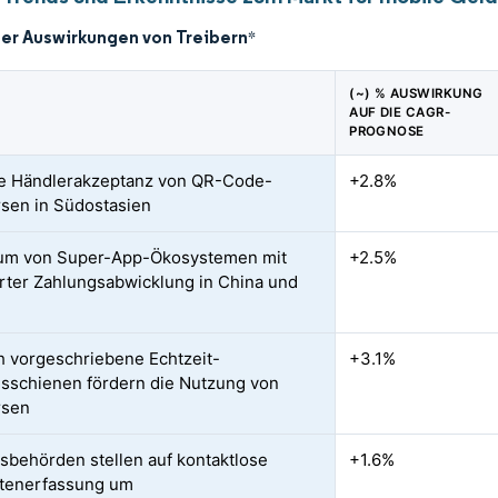
der Auswirkungen von Treibern
*
(~) % AUSWIRKUNG
AUF DIE CAGR-
PROGNOSE
e Händlerakzeptanz von QR-Code-
+2.8%
sen in Südostasien
um von Super-App-Ökosystemen mit
+2.5%
erter Zahlungsabwicklung in China und
ch vorgeschriebene Echtzeit-
+3.1%
sschienen fördern die Nutzung von
rsen
sbehörden stellen auf kontaktlose
+1.6%
rtenerfassung um