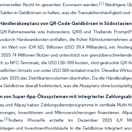
[1]
universellen Recht im gesamten Euroraum werden.
Niedrigere Üb
 Salden in Geldbörsen zu halten, was die Transaktionshäufigkeit und 
 Händlerakzeptanz von QR-Code-Geldbörsen in Südostasien
 QR-Rahmenwerke wie Indonesiens QRIS und Thailands PromptPa
odurch Hardwarekosten entfallen, die früher Kleinstunternehmen ab
 im Wert von IDR 621 Billionen (USD 39,4 Milliarden), ein Ansti
2025 74 Millionen Nutzer und unterstützt nun grenzüberschreitend
ch zu NFC-Terminals, die USD 150–300 kosten, sind gedruckte QR-Au
tlichen Umsatz von unter USD 500 rentabel macht. Dieselbe Wirtscha
Jahr 2025 das Debitkartenvolumen übertrafen. Da die Händlerallge
ge Geldbörse überall funktioniert, was die Akzeptanz ohne kostspieli
 von Super-App-Ökosystemen mit integrierter Zahlungsabwi
y und Alipay haben Zahlungsdienstprogramme in vertikale Multi-H
erungen, Investitionen und Mikroversicherungen finanzieren. Alip
[3]
e.
Indiens PhonePe erzielte im Dezember 2025 6,9 Milliar
inlagen und Investmentfondskäufe in die Geldbörse integriert wu