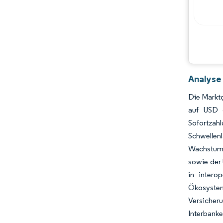
Analyse
Die Marktg
auf USD 
Sofortzah
Schwellen
Wachstum 
sowie der 
in intero
Ökosyste
Versiche
Interbank