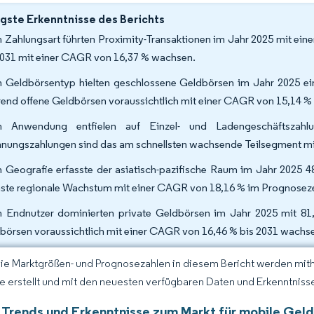
gste Erkenntnisse des Berichts
 Zahlungsart führten Proximity-Transaktionen im Jahr 2025 mit ei
2031 mit einer CAGR von 16,37 % wachsen.
 Geldbörsentyp hielten geschlossene Geldbörsen im Jahr 2025 ei
end offene Geldbörsen voraussichtlich mit einer CAGR von 15,14
h Anwendung entfielen auf Einzel- und Ladengeschäftsza
nungszahlungen sind das am schnellsten wachsende Teilsegment mi
 Geografie erfasste der asiatisch-pazifische Raum im Jahr 2025 4
ste regionale Wachstum mit einer CAGR von 18,16 % im Prognosez
 Endnutzer dominierten private Geldbörsen im Jahr 2025 mit 81
börsen voraussichtlich mit einer CAGR von 16,46 % bis 2031 wach
Die Marktgrößen- und Prognosezahlen in diesem Bericht werden mit
ce erstellt und mit den neuesten verfügbaren Daten und Erkenntnissen
 Trends und Erkenntnisse zum Markt für mobile Gel