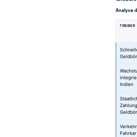
Analyse 
TREIBER
Schnell
Geldbör
Wachst
integri
Indien
Staatli
Zahlung
Geldbö
Verkehr
Fahrka