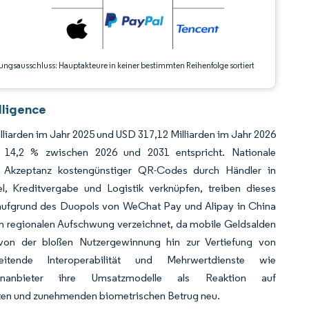
ungsausschluss: Hauptakteure in keiner bestimmten Reihenfolge sortiert
lligence
liarden im Jahr 2025 und USD 317,12 Milliarden im Jahr 2026
14,2 % zwischen 2026 und 2031 entspricht. Nationale
die Akzeptanz kostengünstiger QR-Codes durch Händler in
, Kreditvergabe und Logistik verknüpfen, treiben dieses
 aufgrund des Duopols von WeChat Pay und Alipay in China
ten regionalen Aufschwung verzeichnet, da mobile Geldsalden
 von der bloßen Nutzergewinnung hin zur Vertiefung von
eitende Interoperabilität und Mehrwertdienste wie
örsenanbieter ihre Umsatzmodelle als Reaktion auf
ten und zunehmenden biometrischen Betrug neu.