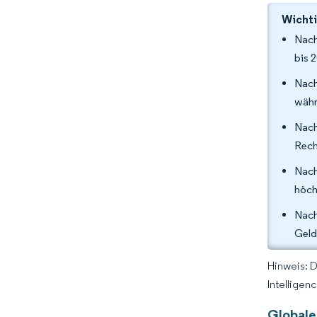
Wichti
Nach
bis 
Nach
währ
Nac
Rech
Nach
höch
Nach
Geld
Hinweis: 
Intelligen
Globale