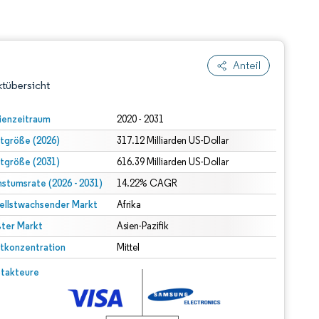
Anteil
tübersicht
ienzeitraum
2020 - 2031
tgröße (2026)
317.12 Milliarden US-Dollar
tgröße (2031)
616.39 Milliarden US-Dollar
stumsrate (2026 - 2031)
14.22% CAGR
ellstwachsender Markt
Afrika
ter Markt
dert Namensnennung gemäß CC BY 4.0.
Asien-Pazifik
tkonzentration
Mittel
© Mordor Intelligence. Wiederverwendung erfordert Namensnennung gemäß CC BY 4.0.
takteure