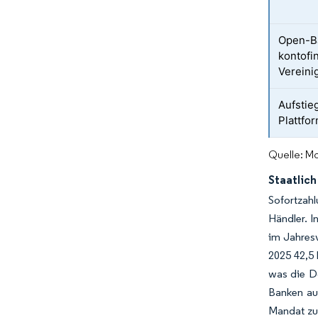
Open-B
kontofi
Vereini
Aufstie
Plattfo
Quelle: Mo
Staatlic
Sofortzah
Händler. I
im Jahresv
2025 42,5 
was die D
Banken au
Mandat zu