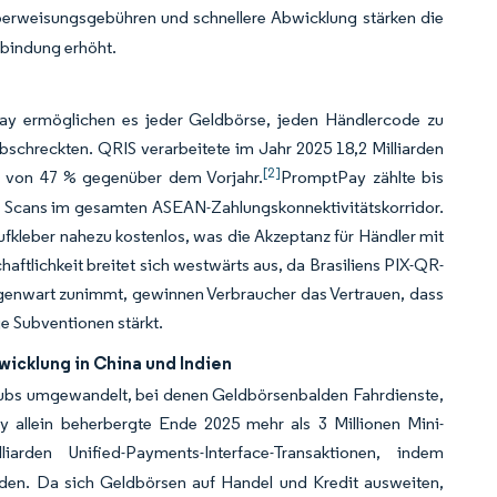
erweisungsgebühren und schnellere Abwicklung stärken die
-bindung erhöht.
y ermöglichen es jeder Geldbörse, jeden Händlercode zu
schreckten. QRIS verarbeitete im Jahr 2025 18,2 Milliarden
[2]
eg von 47 % gegenüber dem Vorjahr.
PromptPay zählte bis
e Scans im gesamten ASEAN-Zahlungskonnektivitätskorridor.
fkleber nahezu kostenlos, was die Akzeptanz für Händler mit
ftlichkeit breitet sich westwärts aus, da Brasiliens PIX-QR-
genwart zunimmt, gewinnen Verbraucher das Vertrauen, dass
ge Subventionen stärkt.
cklung in China und Indien
ubs umgewandelt, bei denen Geldbörsenbalden Fahrdienste,
ay allein beherbergte Ende 2025 mehr als 3 Millionen Mini-
den Unified-Payments-Interface-Transaktionen, indem
rden. Da sich Geldbörsen auf Handel und Kredit ausweiten,