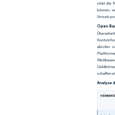
sinkt die 
können, v
Umsatz pro
Open-Ban
Überarbei
Kontoinfor
abrufen o
Plattform
Wettbewerb
Geldbörse
schaffen e
Analyse 
HEMMNI