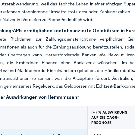
Nutzerabwanderung, weil das tägliche Leben in einer einzigen Super-
erzeichnen stagnierende Umsätze trotz gesunder Zahlungszahlen – 
 Nutzer im Vergleich zu PhonePe deutlich wird.
king-APIs ermöglichen kontofinanzierte Geldbörsen in Eur
tete Richtlinien zur Zahlungsdiensterichtlinie verpflichten Ge
mationen als auch für die Zahlungsauslösung bereitzustellen, sod
der übertragen kann. Herausfordernde Banken wie Revolut lize
en, die Embedded Finance ohne Banklizenz wünschen. Im Vere
s- und Marktbehörde Einzelhändlern geholfen, die Händlerrabattsätz
ntransaktionen zu senken, was die Akzeptanz fördert. Australie
in gemeinsames Regelwerk, das Geldbörsen mit Echtzeit-Bankkonnek
der Auswirkungen von Hemmnissen
*
S
(~) % AUSWIRKUNG
AUF DIE CAGR-
PROGNOSE