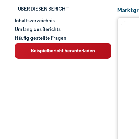
ÜBER DIESEN BERICHT
Marktgr
Inhaltsverzeichnis
Marktgröße und -anteil
Umfang des Berichts
Häufig gestellte Fragen
Marktanalyse
Trends und Einblicke
Segmentanalyse
Geografische Analyse
Wettbewerbslandschaft
Hauptakteure
Branchenentwicklungen