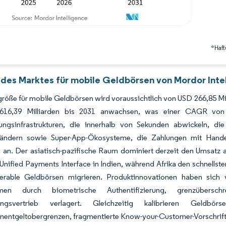
*Haft
 des Marktes für mobile Geldbörsen von Mordor Inte
röße für mobile Geldbörsen wird voraussichtlich von USD 266,85 Mil
616,39 Milliarden bis 2031 anwachsen, was einer CAGR von 
lungsinfrastrukturen, die innerhalb von Sekunden abwickeln, 
ländern sowie Super-App-Ökosysteme, die Zahlungen mit Handel
an. Der asiatisch-pazifische Raum dominiert derzeit den Umsatz
Unified Payments Interface in Indien, während Afrika den schnells
perable Geldbörsen migrieren. Produktinnovationen haben sich
men durch biometrische Authentifizierung, grenzüberschr
rungsvertrieb verlagert. Gleichzeitig kalibrieren Geldb
enentgeltobergrenzen, fragmentierte Know-your-Customer-Vorschrif