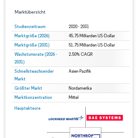
Marktübersicht
Studienzeitraum
2020 - 2031
Marktgröße (2026)
45.75 Milliarden US-Dollar
Marktgröße (2031)
51.75 Milliarden US-Dollar
Wachstumsrate (2026 -
2.50% CAGR
2031)
Schnellstwachsender
Asien-Pazifik
Markt
Größter Markt
Nordamerika
Marktkonzentration
Mittel
Bild © Mordor Intelligence. Wiederverwendung erfordert Namensnennung gem
Hauptakteure