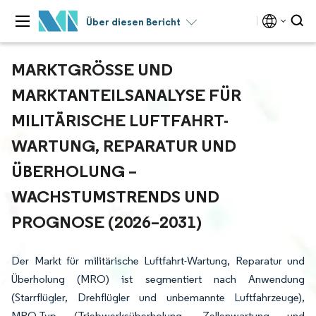
Über diesen Bericht
MARKTGRÖSSE UND M
ARKTANTEILSANALYSE FÜR M
ILITÄRISCHE LUFTFAHRT-W
ARTUNG, REPARATUR UND Ü
BERHOLUNG – W
ACHSTUMSTRENDS UND P
ROGNOSE (2026–2031)
Der Markt für militärische Luftfahrt-Wartung, Reparatur und
Überholung (MRO) ist segmentiert nach Anwendung
(Starrflügler, Drehflügler und unbemannte Luftfahrzeuge),
MRO-Typ (Triebwerksüberholung, Zellenwartung und