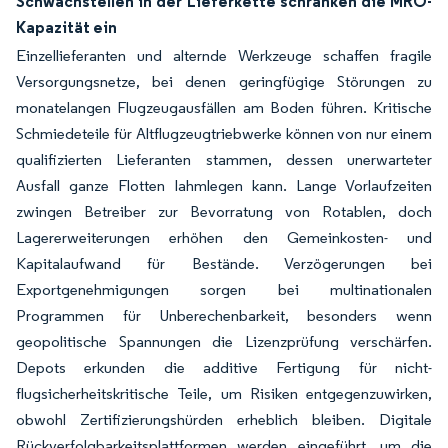
Schwachstellen in der Lieferkette schränken die MRO-
Kapazität ein
Einzellieferanten und alternde Werkzeuge schaffen fragile
Versorgungsnetze, bei denen geringfügige Störungen zu
monatelangen Flugzeugausfällen am Boden führen. Kritische
Schmiedeteile für Altflugzeugtriebwerke können von nur einem
qualifizierten Lieferanten stammen, dessen unerwarteter
Ausfall ganze Flotten lahmlegen kann. Lange Vorlaufzeiten
zwingen Betreiber zur Bevorratung von Rotablen, doch
Lagererweiterungen erhöhen den Gemeinkosten- und
Kapitalaufwand für Bestände. Verzögerungen bei
Exportgenehmigungen sorgen bei multinationalen
Programmen für Unberechenbarkeit, besonders wenn
geopolitische Spannungen die Lizenzprüfung verschärfen.
Depots erkunden die additive Fertigung für nicht-
flugsicherheitskritische Teile, um Risiken entgegenzuwirken,
obwohl Zertifizierungshürden erheblich bleiben. Digitale
Rückverfolgbarkeitsplattformen werden eingeführt, um die