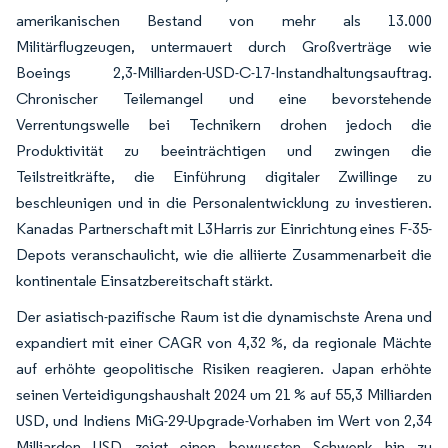
amerikanischen Bestand von mehr als 13.000
Militärflugzeugen, untermauert durch Großverträge wie
Boeings 2,3-Milliarden-USD-C-17-Instandhaltungsauftrag.
Chronischer Teilemangel und eine bevorstehende
Verrentungswelle bei Technikern drohen jedoch die
Produktivität zu beeinträchtigen und zwingen die
Teilstreitkräfte, die Einführung digitaler Zwillinge zu
beschleunigen und in die Personalentwicklung zu investieren.
Kanadas Partnerschaft mit L3Harris zur Einrichtung eines F-35-
Depots veranschaulicht, wie die alliierte Zusammenarbeit die
kontinentale Einsatzbereitschaft stärkt.
Der asiatisch-pazifische Raum ist die dynamischste Arena und
expandiert mit einer CAGR von 4,32 %, da regionale Mächte
auf erhöhte geopolitische Risiken reagieren. Japan erhöhte
seinen Verteidigungshaushalt 2024 um 21 % auf 55,3 Milliarden
USD, und Indiens MiG-29-Upgrade-Vorhaben im Wert von 2,34
Milliarden USD zeigt einen bewussten Schwenk hin zu