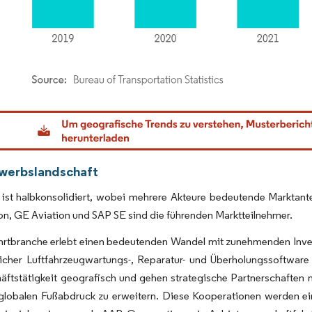
dor Intelligence. Wiederverwendung erfordert Namensnennung gemäß CC BY 4.0.
werbslandschaft
 ist halbkonsolidiert, wobei mehrere Akteure bedeutende Marktan
n, GE Aviation und SAP SE sind die führenden Marktteilnehmer.
ahrtbranche erlebt einen bedeutenden Wandel mit zunehmenden Inve
ttlicher Luftfahrzeugwartungs-, Reparatur- und Überholungssoftw
äftstätigkeit geografisch und gehen strategische Partnerschaften m
 globalen Fußabdruck zu erweitern. Diese Kooperationen werden ei