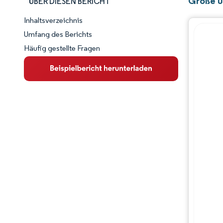
Größe u
ÜBER DIESEN BERICHT
Inhaltsverzeichnis
Marktschnappschuss
Umfang des Berichts
Häufig gestellte Fragen
Marktübersicht
Wichtige Markttrends
Wettbewerbslandschaft
Branchenentwicklungen