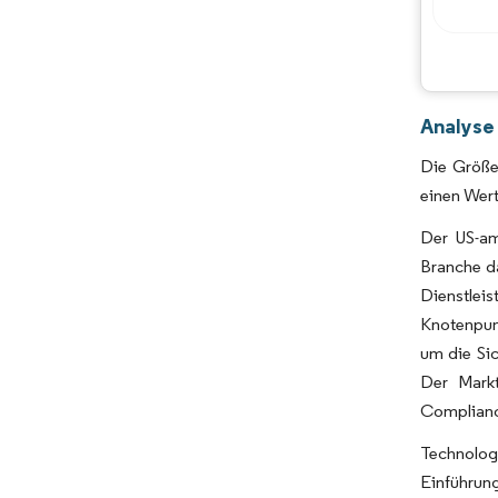
Analyse
Die Größe
einen Wert
Der US-am
Branche d
Dienstleis
Knotenpun
um die Sic
Der Markt
Complianc
Technologi
Einführung