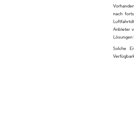
Vorhanden
nach fort
Luftfahrt
Anbieter 
Lösungen f
Solche En
Verfügbark