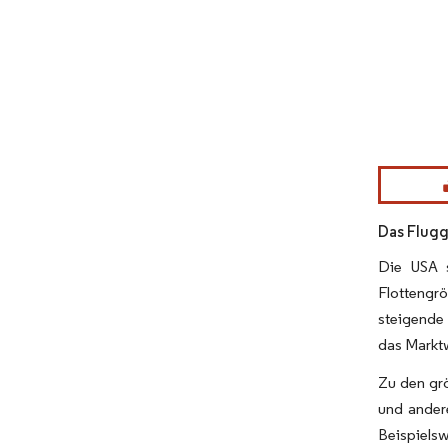
Bild © Mor
Das Flugg
Die USA s
Flottengr
steigende 
das Markt
Zu den grö
und ander
Beispiels