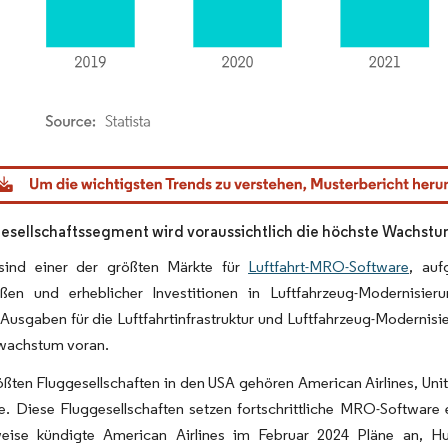
dor Intelligence. Wiederverwendung erfordert Namensnennung gemäß CC BY 4.0.
esellschaftssegment wird voraussichtlich die höchste Wachstu
ind einer der größten Märkte für
Luftfahrt-MRO-Software
, auf
ößen und erheblicher Investitionen in Luftfahrzeug-Modernis
Ausgaben für die Luftfahrtinfrastruktur und Luftfahrzeug-Modernis
wachstum voran.
ßten Fluggesellschaften in den USA gehören American Airlines, United
e. Diese Fluggesellschaften setzen fortschrittliche MRO-Software
weise kündigte American Airlines im Februar 2024 Pläne an, H