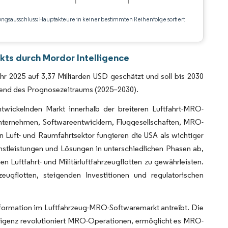
ungsausschluss: Hauptakteure in keiner bestimmten Reihenfolge sortiert
CC BY 4.0.
ts durch Mordor Intelligence
 2025 auf 3,37 Milliarden USD geschätzt und soll bis 2030
hrend des Prognosezeitraums (2025–2030).
twickelnden Markt innerhalb der breiteren Luftfahrt-MRO-
nternehmen, Softwareentwicklern, Fluggesellschaften, MRO-
 Luft- und Raumfahrtsektor fungieren die USA als wichtiger
stleistungen und Lösungen in unterschiedlichen Phasen ab,
n Luftfahrt- und Militärluftfahrzeugflotten zu gewährleisten.
ugflotten, steigenden Investitionen und regulatorischen
nsformation im Luftfahrzeug-MRO-Softwaremarkt antreibt. Die
lligenz revolutioniert MRO-Operationen, ermöglicht es MRO-