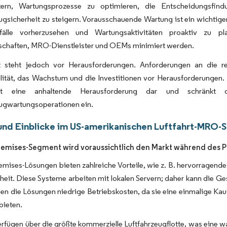
stern, Wartungsprozesse zu optimieren, die Entscheidungsfi
ugsicherheit zu steigern. Vorausschauende Wartung ist ein wichtiger
fälle vorherzusehen und Wartungsaktivitäten proaktiv zu pl
lschaften, MRO-Dienstleister und OEMs minimiert werden.
 steht jedoch vor Herausforderungen. Anforderungen an die reg
lität, das Wachstum und die Investitionen vor Herausforderungen. D
lt eine anhaltende Herausforderung dar und schränkt die 
eugwartungsoperationen ein.
und Einblicke im US-amerikanischen Luftfahrt-MRO-
emises-Segment wird voraussichtlich den Markt während des 
mises-Lösungen bieten zahlreiche Vorteile, wie z. B. hervorragende
heit. Diese Systeme arbeiten mit lokalen Servern; daher kann die Ge
en die Lösungen niedrige Betriebskosten, da sie eine einmalige Ka
bieten.
rfügen über die größte kommerzielle Luftfahrzeugflotte, was eine wa