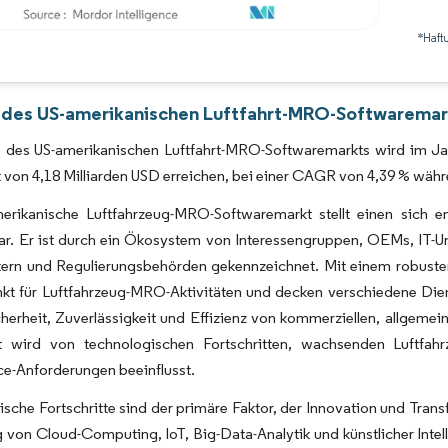
*Haft
Bild © Mordor Intelligence. Wiederverwendung erfordert Namensnennung gemäß 
 des US-amerikanischen Luftfahrt-MRO-Softwaremark
 des US-amerikanischen Luftfahrt-MRO-Softwaremarkts wird im Jahr
 von 4,18 Milliarden USD erreichen, bei einer CAGR von 4,39 % wä
erikanische Luftfahrzeug-MRO-Softwaremarkt stellt einen sich en
ar. Er ist durch ein Ökosystem von Interessengruppen, OEMs, IT-U
tern und Regulierungsbehörden gekennzeichnet. Mit einem robusten
kt für Luftfahrzeug-MRO-Aktivitäten und decken verschiedene Dien
herheit, Zuverlässigkeit und Effizienz von kommerziellen, allgemeine
 wird von technologischen Fortschritten, wachsenden Luftfahrze
e-Anforderungen beeinflusst.
sche Fortschritte sind der primäre Faktor, der Innovation und Tra
 von Cloud-Computing, IoT, Big-Data-Analytik und künstlicher Inte