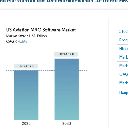
nd Marktanteil des US-amerikanischen Luftfahrt-M
Stud
Prog
Hist
Mark
Mark
CAGR
Mark
Haup