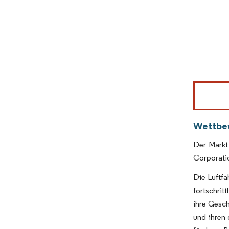
Bild © Mor
Wettbe
Der Markt
Corporatio
Die Luftf
fortschri
ihre Gesch
und ihren