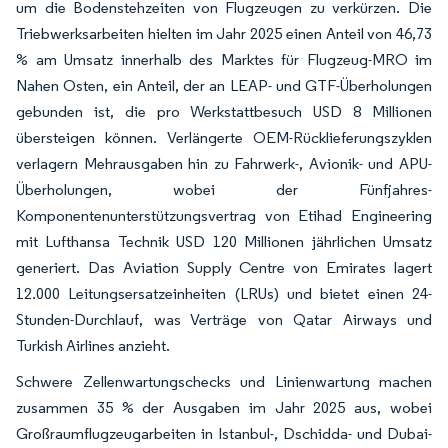
um die Bodenstehzeiten von Flugzeugen zu verkürzen. Die
Triebwerksarbeiten hielten im Jahr 2025 einen Anteil von 46,73
% am Umsatz innerhalb des Marktes für Flugzeug-MRO im
Nahen Osten, ein Anteil, der an LEAP- und GTF-Überholungen
gebunden ist, die pro Werkstattbesuch USD 8 Millionen
übersteigen können. Verlängerte OEM-Rücklieferungszyklen
verlagern Mehrausgaben hin zu Fahrwerk-, Avionik- und APU-
Überholungen, wobei der Fünfjahres-
Komponentenunterstützungsvertrag von Etihad Engineering
mit Lufthansa Technik USD 120 Millionen jährlichen Umsatz
generiert. Das Aviation Supply Centre von Emirates lagert
12.000 Leitungsersatzeinheiten (LRUs) und bietet einen 24-
Stunden-Durchlauf, was Verträge von Qatar Airways und
Turkish Airlines anzieht.
Schwere Zellenwartungschecks und Linienwartung machen
zusammen 35 % der Ausgaben im Jahr 2025 aus, wobei
Großraumflugzeugarbeiten in Istanbul-, Dschidda- und Dubai-