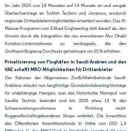
im Jahr 2025 von 18 Monaten auf 14 Monate an und vergab
Überlaufverträge an Turkish Technic und Joramco, wodurch
regionale Drittanbietermöglichkeiten erweitert wurden. Das Al-
Massar-Programm von Etihad Engineering zielt darauf ab, den
Umsatz durch die Integration der neu erworbenen Abu Dhabi
Aviation-Linienstationen zu verdoppeln, die den
Großraumflugzeug-Durchsatz gemeinsam um 25 % erhöhen.
Privatisierung von Flughäfen in Saudi-Arabien und den
VAE schafft MRO-Möglichkeiten für Drittanbieter
Der Rahmen der Allgemeinen Zivilluftfahrtbehörde Saudi-
Arabiens erlaubt nun langfristige Grundstücksleasing-Verträge
für unabhängige Hangars, was das historische Monopol von
Saudia Technic beendet und bis 2030 etwa 15 % des
Schwerwartungsvolumens in Richtung nicht-
fluggesellschaftsgebundener Shops umleitet. Die Investition
des Öffentlichen Investitionsfonds in Höhe von USD 1,5
Milliarden in das MRO-Dorf in Dschidda erweitert 10 neue