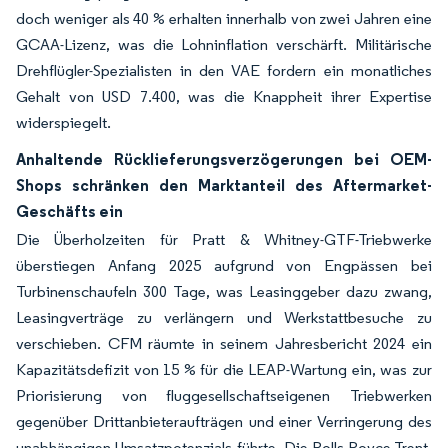
doch weniger als 40 % erhalten innerhalb von zwei Jahren eine
GCAA-Lizenz, was die Lohninflation verschärft. Militärische
Drehflügler-Spezialisten in den VAE fordern ein monatliches
Gehalt von USD 7.400, was die Knappheit ihrer Expertise
widerspiegelt.
Anhaltende Rücklieferungsverzögerungen bei OEM-
Shops schränken den Marktanteil des Aftermarket-
Geschäfts ein
Die Überholzeiten für Pratt & Whitney-GTF-Triebwerke
überstiegen Anfang 2025 aufgrund von Engpässen bei
Turbinenschaufeln 300 Tage, was Leasinggeber dazu zwang,
Leasingverträge zu verlängern und Werkstattbesuche zu
verschieben. CFM räumte in seinem Jahresbericht 2024 ein
Kapazitätsdefizit von 15 % für die LEAP-Wartung ein, was zur
Priorisierung von fluggesellschaftseigenen Triebwerken
gegenüber Drittanbieteraufträgen und einer Verringerung des
unabhängigen Umsatzpotenzials führte. Die Rolls-Royce-Trent-