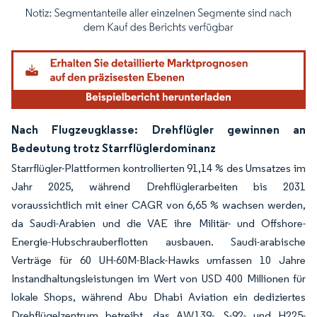
Bild © Mordor Intelligence. Wiederverwendung erfordert Namensnennung gemäß
Nach Flugzeugklasse: Drehflügler gewinnen an
Bedeutung trotz Starrflüglerdominanz
Starrflügler-Plattformen kontrollierten 91,14 % des Umsatzes im
Jahr 2025, während Drehflüglerarbeiten bis 2031
voraussichtlich mit einer CAGR von 6,65 % wachsen werden,
da Saudi-Arabien und die VAE ihre Militär- und Offshore-
Energie-Hubschrauberflotten ausbauen. Saudi-arabische
Verträge für 60 UH-60M-Black-Hawks umfassen 10 Jahre
Instandhaltungsleistungen im Wert von USD 400 Millionen für
lokale Shops, während Abu Dhabi Aviation ein dediziertes
Drehflügelzentrum betreibt, das AW139-, S-92- und H225-