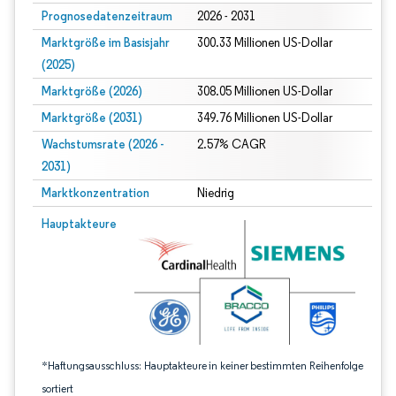
Prognosedatenzeitraum
2026 - 2031
Marktgröße im Basisjahr
300.33 Millionen US-Dollar
(2025)
Marktgröße (2026)
308.05 Millionen US-Dollar
Marktgröße (2031)
349.76 Millionen US-Dollar
Wachstumsrate (2026 -
2.57% CAGR
2031)
Marktkonzentration
Niedrig
Bild © Mordor Intelligence. Wiederverwendung erfordert Namensnennung gem
Hauptakteure
*Haftungsausschluss: Hauptakteure in keiner bestimmten Reihenfolge
sortiert