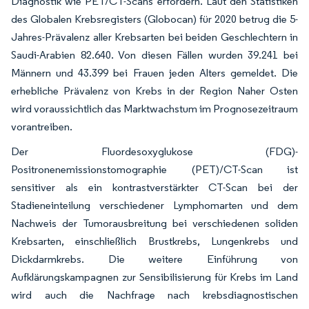
Diagnostik wie PET/CT-Scans erfordern. Laut den Statistiken
des Globalen Krebsregisters (Globocan) für 2020 betrug die 5-
Jahres-Prävalenz aller Krebsarten bei beiden Geschlechtern in
Saudi-Arabien 82.640. Von diesen Fällen wurden 39.241 bei
Männern und 43.399 bei Frauen jeden Alters gemeldet. Die
erhebliche Prävalenz von Krebs in der Region Naher Osten
wird voraussichtlich das Marktwachstum im Prognosezeitraum
vorantreiben.
Der Fluordesoxyglukose (FDG)-
Positronenemissionstomographie (PET)/CT-Scan ist
sensitiver als ein kontrastverstärkter CT-Scan bei der
Stadieneinteilung verschiedener Lymphomarten und dem
Nachweis der Tumorausbreitung bei verschiedenen soliden
Krebsarten, einschließlich Brustkrebs, Lungenkrebs und
Dickdarmkrebs. Die weitere Einführung von
Aufklärungskampagnen zur Sensibilisierung für Krebs im Land
wird auch die Nachfrage nach krebsdiagnostischen