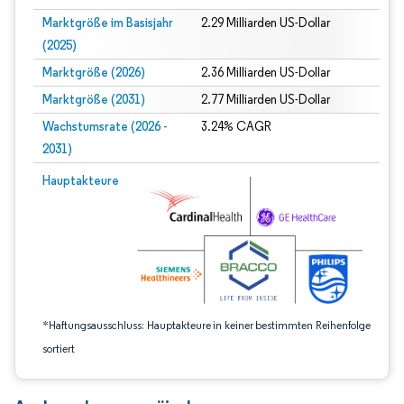
Marktgröße im Basisjahr
2.29 Milliarden US-Dollar
(2025)
Marktgröße (2026)
2.36 Milliarden US-Dollar
Marktgröße (2031)
2.77 Milliarden US-Dollar
Wachstumsrate (2026 -
3.24% CAGR
2031)
Bild © Mordor Intelligence. Wiederverwendung erfordert Namensnennung gem
Hauptakteure
*Haftungsausschluss: Hauptakteure in keiner bestimmten Reihenfolge
sortiert