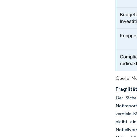
Budget
Investi
Knappe 
Complia
radioak
Quelle: Mo
Fragilitä
Der Siche
Notimporte
kardiale 
bleibt ei
Notfallvo