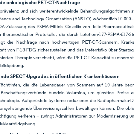
e onkologische PET-CT-Nachfrage
prävalenz und sich weiterentwickelnde Behandlungsalgorithmen st
cience and Technology Organisation (ANSTO) wöchentlich 10.000–1
DA-Zulassung des PSMA-Mittels Gozellix von Telix Pharmaceuticals
on theranostischer Protokolle, die durch Lutetium-177-PSMA-617
tigt die Nachfrage nach hochwertigen PET-CT-Scannern. Kran
eit von F-18-FDG sicherzustellen und das Lieferrisiko über Staats
isierten Therapie verschiebt, wird die PET-CT-Kapazität zu einem s
rbildgebung.
de SPECT-Upgrades in öffentlichen Krankenhäusern
Richtlinien, die die Lebensdauer von Scannern auf 10 Jahre begr
e Beschaffungsverbünde bündeln Volumina, um günstige Preise au
hnologie. Aufgerüstete Systeme reduzieren die Radiopharmaka-Dos
angel steigende Überweisungszahlen bewältigen können. Die obli
tigung verlieren – zwingt Administratoren zur Modernisierung und 
Nuklearbildgebung.