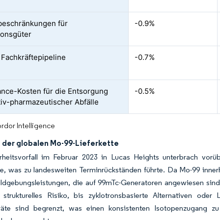
beschränkungen für
-0.9%
tionsgüter
Fachkräftepipeline
-0.7%
nce-Kosten für die Entsorgung
-0.5%
tiv-pharmazeutischer Abfälle
rdor Intelligence
t der globalen Mo-99-Lieferkette
rheitsvorfall im Februar 2023 in Lucas Heights unterbrach vor
, was zu landesweiten Terminrückständen führte. Da Mo-99 innerhal
Bildgebungsleistungen, die auf 99mTc-Generatoren angewiesen sind
n strukturelles Risiko, bis zyklotronsbasierte Alternativen ode
rräte sind begrenzt, was einen konsistenten Isotopenzugang zu 