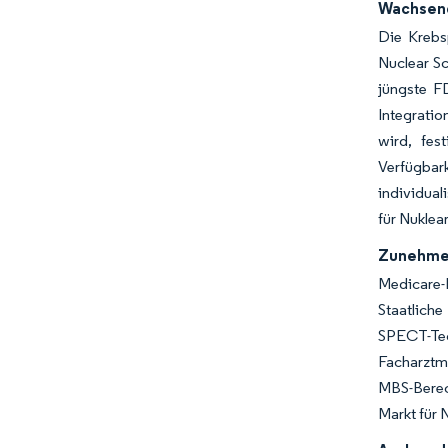
Wachsend
Die Krebs
Nuclear S
jüngste F
Integrati
wird, fes
Verfügbark
individual
für Nuklea
Zunehmen
Medicare-
Staatlich
SPECT-Tec
Facharztm
MBS-Berech
Markt für 