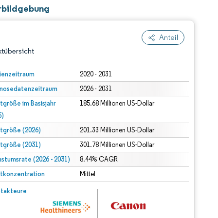
arbildgebung
Anteil
tübersicht
ienzeitraum
2020 - 2031
nosedatenzeitraum
2026 - 2031
tgröße im Basisjahr
185.68 Millionen US-Dollar
5)
tgröße (2026)
201.33 Millionen US-Dollar
tgröße (2031)
301.78 Millionen US-Dollar
dert Namensnennung gemäß CC BY 4.0.
stumsrate (2026 - 2031)
8.44% CAGR
tkonzentration
Mittel
© Mordor Intelligence. Wiederverwendung erfordert Namensnennung gemäß CC BY 4.0.
takteure