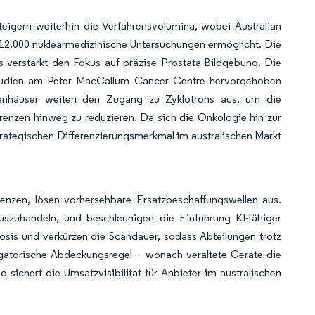
eigern weiterhin die Verfahrensvolumina, wobei Australian
2.000 nuklearmedizinische Untersuchungen ermöglicht. Die
 verstärkt den Fokus auf präzise Prostata-Bildgebung. Die
-Studien am Peter MacCallum Cancer Centre hervorgehoben
kenhäuser weiten den Zugang zu Zyklotrons aus, um die
grenzen hinweg zu reduzieren. Da sich die Onkologie hin zur
trategischen Differenzierungsmerkmal im australischen Markt
enzen, lösen vorhersehbare Ersatzbeschaffungswellen aus.
szuhandeln, und beschleunigen die Einführung KI-fähiger
is und verkürzen die Scandauer, sodass Abteilungen trotz
gatorische Abdeckungsregel – wonach veraltete Geräte die
sichert die Umsatzvisibilität für Anbieter im australischen