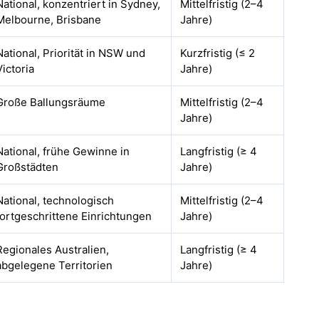
National, konzentriert in Sydney,
Mittelfristig (2–4
Melbourne, Brisbane
Jahre)
National, Priorität in NSW und
Kurzfristig (≤ 2
Victoria
Jahre)
Große Ballungsräume
Mittelfristig (2–4
Jahre)
National, frühe Gewinne in
Langfristig (≥ 4
Großstädten
Jahre)
National, technologisch
Mittelfristig (2–4
fortgeschrittene Einrichtungen
Jahre)
Regionales Australien,
Langfristig (≥ 4
abgelegene Territorien
Jahre)