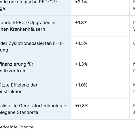
nde onkologische PET-CT-
+2.1%
age
ende SPECT-Upgrades in
+1.8%
ichen Krankenhäusern
der Zyklotronsbasierten F-18-
+1.5%
gung
inanzierung für
+1.3%
stikzentren
tzte Effizienz der
+1.0%
onstruktion
alisierte Generatortechnologie
+0.8%
elegene Standorte
rdor Intelligence