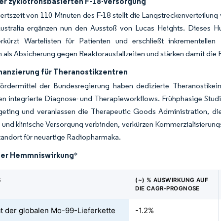
er zyklotronsbasierten F-18-Versorgung
rtszeit von 110 Minuten des F-18 stellt die Langstreckenverteilung
ustralia ergänzen nun den Ausstoß von Lucas Heights. Dieses Hu
erkürzt Wartelisten für Patienten und erschließt inkrementellen
 als Absicherung gegen Reaktorausfallzeiten und stärken damit die R
nanzierung für Theranostikzentren
Fördermittel der Bundesregierung haben dedizierte Theranostike
en integrierte Diagnose- und Therapieworkflows. Frühphasige Stu
eting und veranlassen die Therapeutic Goods Administration, die P
und klinische Versorgung verbinden, verkürzen Kommerzialisierungsz
tandort für neuartige Radiopharmaka.
der Hemmniswirkung
*
S
(~) % AUSWIRKUNG AUF
DIE CAGR-PROGNOSE
tät der globalen Mo-99-Lieferkette
-1.2%