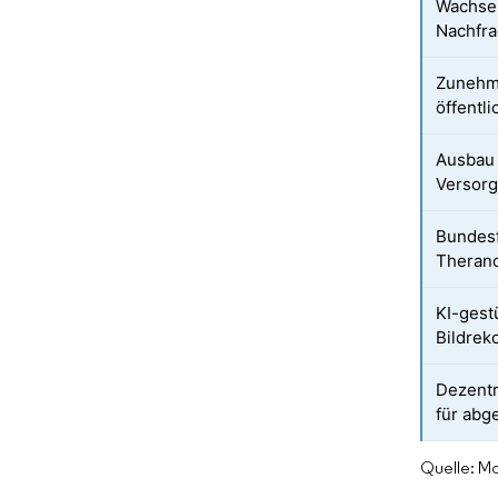
Wachse
Nachfr
Zunehm
öffentl
Ausbau 
Versor
Bundesf
Therano
KI-gestü
Bildrek
Dezentr
für abg
Quelle: Mo