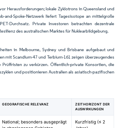
 vor Herausforderungen; lokale Zyklotrons in Queensland und
b-and-Spoke-Netzwerk liefert Tagesisotope an mittelgroße
 PET-Durchsatz. Private Investoren betrachten dezentrale
esilienz des australischen Marktes für Nuklearbildgebung.
inheiten in Melbourne, Sydney und Brisbane aufgebaut und
dien mit Scandium-47 und Terbium-161 zeigen überzeugendes
rüffristen zu verkürzen. Öffentlich-private Konsortien, die
yklen und positionieren Australien als asiatisch-pazifischen
GEOGRAFISCHE RELEVANZ
ZEITHORIZONT DER
AUSWIRKUNGEN
National; besonders ausgeprägt
Kurzfristig (≤ 2