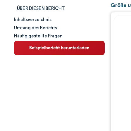
Größe u
ÜBER DIESEN BERICHT
Inhaltsverzeichnis
Marktgröße und -anteil
Umfang des Berichts
Häufig gestellte Fragen
Marktanalyse
Trends und Einblicke
Segmentanalyse
Geografische Analyse
Wettbewerbslandschaft
Hauptakteure
Branchenentwicklungen