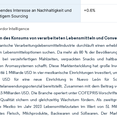
ndes Interesse an Nachhaltigkeit und
+0.6%
tigem Sourcing
rdor Intelligence
 des Konsums von verarbeiteten Lebensmitteln und Conv
anische Verarbeitungslebensmittelindustrie durchläuft einen erh
n Lebensmitteloptionen suchen. Da mehr als 80 % der Bevölkerung i
bei verzehrfertigen Mahlzeiten, verpackten Snacks und haltb
ten Aromasystemen schafft. Diese Marktentwicklung hat große Inve
lé 1 Milliarde USD in vier mexikanische Einrichtungen investiert, 
en USD für eine neue Einrichtung in Nuevo León für Schö
telanwendungspotenzial bereitstellt. Zusammen mit dem Beitrag v
2,5 Milliarden USD. Die Branche operiert unter COFEPRIS-Vorschri
 Qualität sichern und gleichzeitig Wachstum fördern. Als zweitgr
te Mexiko im Jahr 2023 Lebensmittelzutaten im Wert von 51 Mi
etes Fleisch, Milchprodukte, Backwaren und Süßwaren. Der Mar