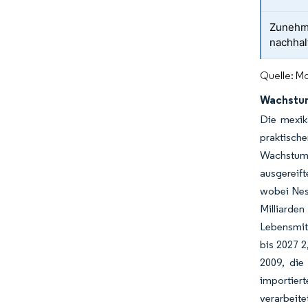
Zunehme
nachhal
Quelle: Mo
Wachstum
Die mexik
praktische
Wachstum 
ausgereif
wobei Nest
Milliard
Lebensmit
bis 2027 
2009, die
importier
verarbeit