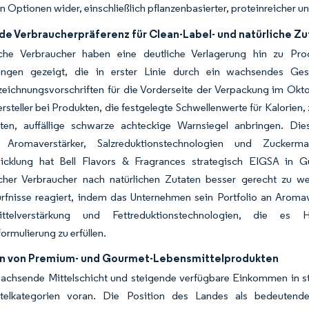
 Optionen wider, einschließlich pflanzenbasierter, proteinreicher 
e Verbraucherpräferenz für Clean-Label- und natürliche Z
che Verbraucher haben eine deutliche Verlagerung hin zu Pro
ungen gezeigt, die in erster Linie durch ein wachsendes Ge
eichnungsvorschriften für die Vorderseite der Verpackung im Okto
steller bei Produkten, die festgelegte Schwellenwerte für Kalorien,
iten, auffällige schwarze achteckige Warnsiegel anbringen. Di
he Aromaverstärker, Salzreduktionstechnologien und Zuckerm
icklung hat Bell Flavors & Fragrances strategisch EIGSA in
cher Verbraucher nach natürlichen Zutaten besser gerecht zu wer
rfnisse reagiert, indem das Unternehmen sein Portfolio an Aroma
ittelverstärkung und Fettreduktionstechnologien, die es 
ormulierung zu erfüllen.
n von Premium- und Gourmet-Lebensmittelprodukten
achsende Mittelschicht und steigende verfügbare Einkommen in st
telkategorien voran. Die Position des Landes als bedeutend