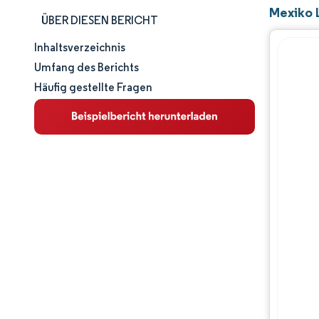
Mexiko 
ÜBER DIESEN BERICHT
Inhaltsverzeichnis
Marktgröße und -anteil
Umfang des Berichts
Häufig gestellte Fragen
Marktanalyse
Trends und Einblicke
Segmentanalyse
Wettbewerbslandschaft
Hauptakteure