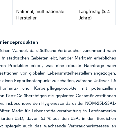
National; multinationale
Langfristig (≥ 4
Hersteller
Jahre)
enienceprodukten
eblichen Wandel, da städtische Verbraucher zunehmend nach
n städtischen Gebieten lebt, hat der Markt ein erhebliches
aren Produkten erlebt, was eine robuste Nachfrage nach
stitionen von globalen Lebensmittelherstellern angezogen,
um einen Exportknotenpunkt zu schaffen, während Unilever 1,5
nheits- und Körperpflegeprodukte mit potenziellem
on PepsiCo übersteigen die geplanten Gesamtinvestitionen
ften, insbesondere den Hygienestandards der NOM-251-SSA1-
ößter Markt für Lebensmittelverarbeitung in Lateinamerika
lliarden USD, davon 63 % aus den USA, in den Bereichen
kt spiegelt auch das wachsende Verbraucherinteresse an