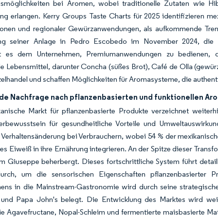
nsmöglichkeiten bei Aromen, wobei traditionelle Zutaten wie Hi
ng erlangen. Kerry Groups Taste Charts für 2025 identifizieren m
onen und regionaler Gewürzanwendungen, als aufkommende Tren
ng seiner Anlage in Pedro Escobedo im November 2024, die di
t es dem Unternehmen, Premiumanwendungen zu bedienen, die f
lle Lebensmittel, darunter Concha (süßes Brot), Café de Olla (gewü
zelhandel und schaffen Möglichkeiten für Aromasysteme, die authent
e Nachfrage nach pflanzenbasierten und funktionellen Ar
anische Markt für pflanzenbasierte Produkte verzeichnet weiter
erbewusstsein für gesundheitliche Vorteile und Umweltauswirkun
 Verhaltensänderung bei Verbrauchern, wobei 54 % der mexikanischen
ches Eiweiß in ihre Ernährung integrieren. An der Spitze dieser Tran
rm Giuseppe beherbergt. Dieses fortschrittliche System führt detai
urch, um die sensorischen Eigenschaften pflanzenbasierter Pr
ens in die Mainstream-Gastronomie wird durch seine strategischen
 und Papa John's belegt. Die Entwicklung des Marktes wird weite
e Agavefructane, Nopal-Schleim und fermentierte maisbasierte Matr