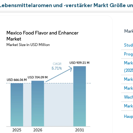
Lebensmittelaromen und -verstärker Markt Größe un
Mark
Stud
Prog
Mark
(202
Mark
Mark
Bild © Mordor Intelligence. Wiederverwendung erfor
Wach
Mark
Bild 
Haup