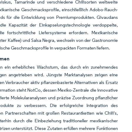
biskus, Tamarinde und verschiedene Chilisorten weltweite
exikanische Geschmacksprofile, einschließlich Adobo-Rauch-
ds für die Entwicklung von Premiumprodukten. Givaudans
e Kapazität der Einkapselungstechnologie verdoppelte,
ortschrittliche Liefersysteme erfordern. Mexikanische
rzter Kaffee) und Salsa Negra, wechseln von der Gastronomie
ische Geschmacksprofile in verpackten Formaten liefern.
omen
hin ein erhebliches Wachstum, das durch ein zunehmendes
gen angetrieben wird. Jüngste Marktanalysen zeigen eine
 Verbraucher aktiv pflanzenbasierte Alternativen als Ersatz
sformation steht NotCo, dessen Mexiko-Zentrale die innovative
llierte Molekularanalysen und präzise Zuordnung pflanzlicher
odukte zu verbessern. Die erfolgreiche Integration des
 Partnerschaften mit großen Restaurantketten wie Chili's,
rhin durch die Einbeziehung traditioneller mexikanischer
izen unterstützt. Diese Zutaten erfüllen mehrere Funktionen