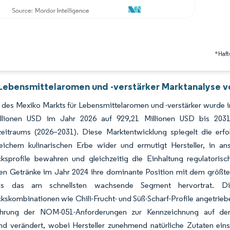
*Haft
Lebensmittelaromen und -verstärker Marktanalyse v
des Mexiko Markts für Lebensmittelaromen und -verstärker wurde im
illionen USD im Jahr 2026 auf 929,21 Millionen USD bis 2
eitraums (2026–2031). Diese Marktentwicklung spiegelt die erfo
eichem kulinarischen Erbe wider und ermutigt Hersteller, in ansp
sprofile bewahren und gleichzeitig die Einhaltung regulatoris
en Getränke im Jahr 2024 ihre dominante Position mit dem größte
ls das am schnellsten wachsende Segment hervortrat. Di
kombinationen wie Chili-Frucht- und Süß-Scharf-Profile angetrieb
hrung der NOM-051-Anforderungen zur Kennzeichnung auf der 
nd verändert, wobei Hersteller zunehmend natürliche Zutaten eins