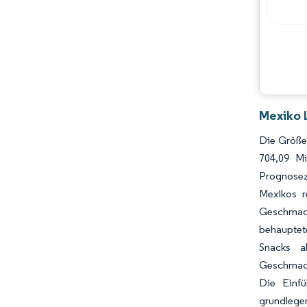
Mexiko 
Die Größe 
704,09 M
Prognosez
Mexikos r
Geschmack
behauptet
Snacks a
Geschmacks
Die Einfü
grundlege