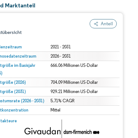
d Marktanteil
Anteil
tübersicht
ienzeitraum
2021 - 2031
nosedatenzeitraum
2026 - 2031
tgröße im Basisjahr
666.06 Millionen US-Dollar
5)
tgröße (2026)
704.09 Millionen US-Dollar
tgröße (2031)
929.21 Millionen US-Dollar
dert Namensnennung gemäß CC BY 4.0.
stumsrate (2026 - 2031)
5.71% CAGR
tkonzentration
Mittel
© Mordor Intelligence. Wiederverwendung erfordert Namensnennung gemäß CC BY 4.0.
takteure