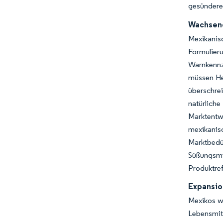
gesünderen
Wachsend
Mexikanis
Formulier
Warnkennz
müssen Her
überschre
natürlic
Marktentw
mexikanis
Marktbedü
Süßungsm
Produktref
Expansio
Mexikos w
Lebensmit