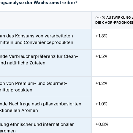
ngsanalyse der Wachstumstreiber
*
(~) % AUSWIRKUNG 
DIE CAGR-PROGNOS
m des Konsums von verarbeiteten
+1.8%
itteln und Convenienceprodukten
de Verbraucherpräferenz für Clean-
+1.5%
und natürliche Zutaten
ion von Premium- und Gourmet-
+1.2%
ittelprodukten
de Nachfrage nach pflanzenbasierten
+1.0%
ktionellen Aromen
lung ethnischer und internationaler
+0.8%
saromen