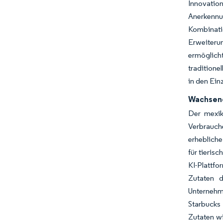
Innovatio
Anerkennu
Kombinati
Erweiteru
ermöglich
traditione
in den Ein
Wachsend
Der mexik
Verbrauch
erhebliche
für tieris
KI-Plattfo
Zutaten d
Unternehm
Starbucks
Zutaten wi