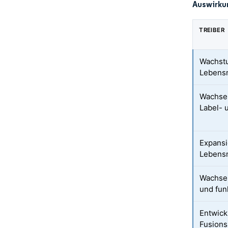
Auswirku
TREIBER
Wachstu
Lebensm
Wachsen
Label- 
Expans
Lebensm
Wachsen
und fun
Entwick
Fusion