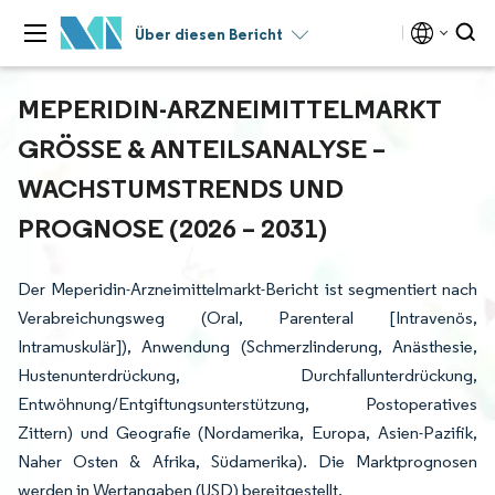
Über diesen Bericht
MEPERIDIN-ARZNEIMITTELMARKT
GRÖSSE & ANTEILSANALYSE – W
ACHSTUMSTRENDS UND P
ROGNOSE (2026 – 2031)
Der Meperidin-Arzneimittelmarkt-Bericht ist segmentiert nach
Verabreichungsweg (Oral, Parenteral [Intravenös,
Intramuskulär]), Anwendung (Schmerzlinderung, Anästhesie,
Hustenunterdrückung, Durchfallunterdrückung,
Entwöhnung/Entgiftungsunterstützung, Postoperatives
Zittern) und Geografie (Nordamerika, Europa, Asien-Pazifik,
Naher Osten & Afrika, Südamerika). Die Marktprognosen
werden in Wertangaben (USD) bereitgestellt.