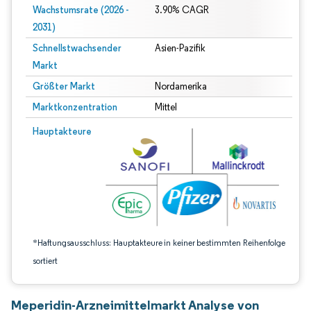
Wachstumsrate (2026 -
3.90% CAGR
2031)
Schnellstwachsender
Asien-Pazifik
Markt
Größter Markt
Nordamerika
Marktkonzentration
Mittel
Bild © Mordor Intelligence. Wiederverwendung erfordert Namensnennung gem
Hauptakteure
*Haftungsausschluss: Hauptakteure in keiner bestimmten Reihenfolge
sortiert
Meperidin-Arzneimittelmarkt Analyse von