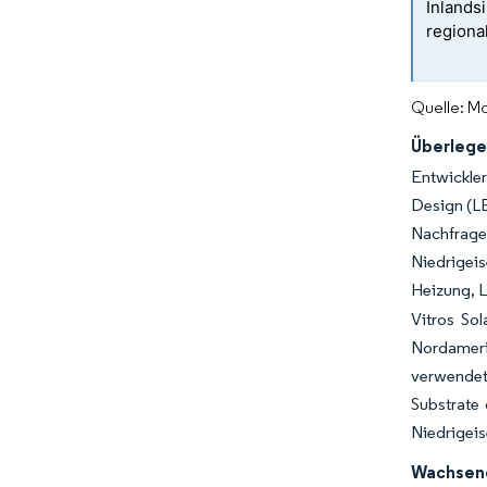
Inlands
regiona
Quelle: Mo
Überlege
Entwickler
Design (L
Nachfrage
Niedrigeis
Heizung, L
Vitros So
Nordameri
verwendet
Substrate 
Niedrigeis
Wachsend