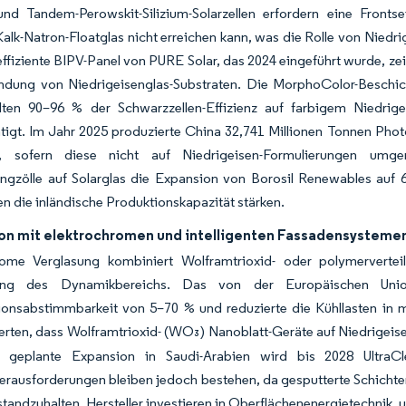
 und Tandem-Perowskit-Silizium-Solarzellen erfordern eine Front
alk-Natron-Floatglas nicht erreichen kann, was die Rolle von Niedr
ffiziente BIPV-Panel von PURE Solar, das 2024 eingeführt wurde, z
ndung von Niedrigeisenglas-Substraten. Die MorphoColor-Beschich
alten 90–96 % der Schwarzzellen-Effizienz auf farbigem Niedrig
tigt. Im Jahr 2025 produzierte China 32,741 Millionen Tonnen Pho
t, sofern diese nicht auf Niedrigeisen-Formulierungen umge
ngzölle auf Solarglas die Expansion von Borosil Renewables auf 6
die inländische Produktionskapazität stärken.
ion mit elektrochromen und intelligenten Fassadensysteme
rome Verglasung kombiniert Wolframtrioxid- oder polymerverteilte
ung des Dynamikbereichs. Das von der Europäischen Union 
ionsabstimmbarkeit von 5–70 % und reduzierte die Kühllasten in m
rten, dass Wolframtrioxid- (WO₃) Nanoblatt-Geräte auf Niedrigeisen
 geplante Expansion in Saudi-Arabien wird bis 2028 UltraClea
rausforderungen bleiben jedoch bestehen, da gesputterte Schichte
tandzuhalten. Hersteller investieren in Oberflächenenergietechnik, 