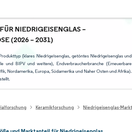
R NIEDRIGEISENGLAS – W
(2026 – 2031)
Produkttyp (klares Niedrigeisenglas, getöntes Niedrigeisenglas und
ule und BIPV und weitere), Endverbraucherbranche (Erneuerbare
ifik, Nordamerika, Europa, Südamerika und Naher Osten und Afrika).
ellt.
ialforschung
Keramikforschung
Niedrigeisenglas-Mark
öße und Marktanteil für Niedrigeisenglas