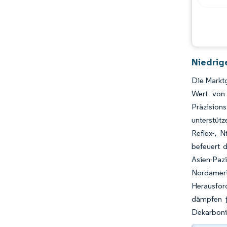
Niedrig
Die Marktg
Wert von 
Präzision
unterstütz
Reflex-, 
befeuert 
Asien-Pazi
Nordameri
Herausfor
dämpfen j
Dekarboni