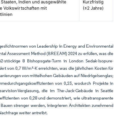
 Staaten, Indien und ausgewählte
Kurzfristig
e Volkswirtschaften mit
(≤2 Jahre)
tlinien
Tageslichtnormen von Leadership in Energy and Environmental
ntal Assessment Method (BREEAM) 2024 zu erfüllen, was die
 62-stöckige 8 Bishopsgate-Turm in London Sedak-Isopure-
ert von 0,7 W/m²-K erreichten, was die jährlichen Kosten für
Sanierungen von mittelhohen Gebäuden auf Niedrigeisenglas;
ärmedurchgangskoeffizienten von 0,23, wodurch Projekte in
earvision-Verglasung, die im The-Jack-Gebäude in Seattle
fizienten von 0,28 und demonstriert, wie ultratransparente
s Bauen strenger werden, integrieren Architekten zunehmend
Nachfrage weiter antreibt.