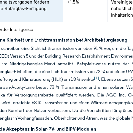
inhaltsvorgaben fördern
+1.5%
Vereinigte
le Solarglas-Fertigung
nahöstlich
Inhaltsrich
rdor Intelligence
ne Klarheit und Lichttransmission bei Architekturglasung
 schreiben eine Sichtlichttransmission von über 91 % vor, um die 
EED) Version 5 und der Building Research Establishment Environme
 im Niedrigeisenglas-Markt antreibt. Beispielsweise nutzte der
englas-Einheiten, die eine Lichttransmission von 72 % und einen U-W
[1]
üftung und Klimatisierung (HLK) um 18 % senkte
. Ebenso setzen 
larban-Acuity-Linie bietet 73 % Transmission und einen solaren W
ka für Versorgungsrabatte qualifiziert werden. Die AGC Inc. Cl
 wird, erreichte 68 % Transmission und einen Wärmedurchgangskoef
den Komfort der Nutzer verbessern. Da die Vorschriften für grüne
englas in Vorhangfassaden, Oberlichter und Atrien, was die globale 
e Akzeptanz in Solar-PV- und BIPV-Modulen