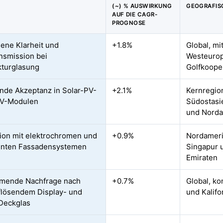
(~) % AUSWIRKUNG
GEOGRAFIS
AUF DIE CAGR-
PROGNOSE
ene Klarheit und
+1.8%
Global, mi
ansmission bei
Westeurop
kturglasung
Golfkoope
de Akzeptanz in Solar-PV-
+2.1%
Kernregion
PV-Modulen
Südostasi
und Norda
tion mit elektrochromen und
+0.9%
Nordamerik
genten Fassadensystemen
Singapur 
Emiraten
mende Nachfrage nach
+0.7%
Global, ko
lösendem Display- und
und Kalifo
Deckglas