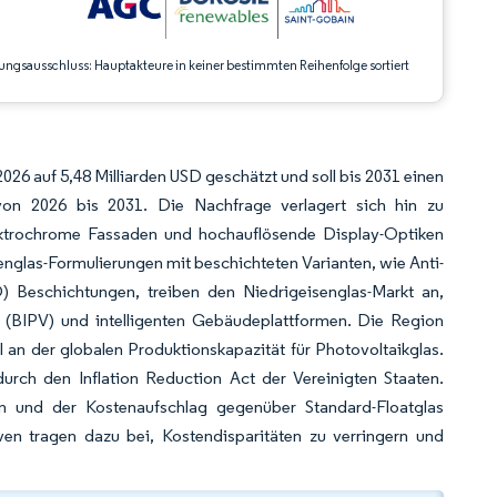
ungsausschluss: Hauptakteure in keiner bestimmten Reihenfolge sortiert
2026 auf 5,48 Milliarden USD geschätzt und soll bis 2031 einen
on 2026 bis 2031. Die Nachfrage verlagert sich hin zu
lektrochrome Fassaden und hochauflösende Display-Optiken
englas-Formulierungen mit beschichteten Varianten, wie Anti-
O) Beschichtungen, treiben den Niedrigeisenglas-Markt an,
 (BIPV) und intelligenten Gebäudeplattformen. Die Region
l an der globalen Produktionskapazität für Photovoltaikglas.
urch den Inflation Reduction Act der Vereinigten Staaten.
en und der Kostenaufschlag gegenüber Standard-Floatglas
ven tragen dazu bei, Kostendisparitäten zu verringern und