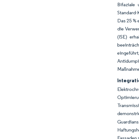
Bifaziale
Standard-K
Das 25 % e
die Verwe
(ISE) erh
beeinträch
eingeführ
Antidumpi
Maßnahmen 
Integrat
Elektroch
Optimier
Transmiss
demonstrie
Guardians
Haftungshe
Fassaden s