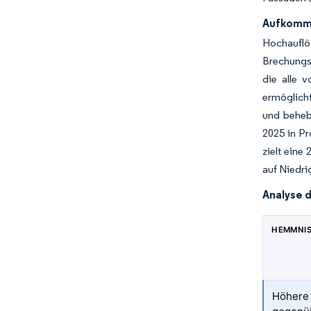
Aufkomme
Hochaufl
Brechungsi
die alle 
ermöglich
und beheb
2025 in Pr
zielt eine
auf Niedri
Analyse 
HEMMNI
Höhere 