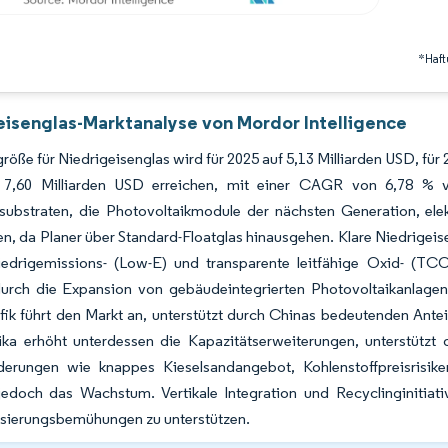
*Haft
eisenglas-Marktanalyse von Mordor Intelligence
röße für Niedrigeisenglas wird für 2025 auf 5,13 Milliarden USD, für 
7,60 Milliarden USD erreichen, mit einer CAGR von 6,78 % v
ssubstraten, die Photovoltaikmodule der nächsten Generation, e
en, da Planer über Standard-Floatglas hinausgehen. Klare Niedrigeis
Niedrigemissions- (Low-E) und transparente leitfähige Oxid- (TC
durch die Expansion von gebäudeintegrierten Photovoltaikanlagen
fik führt den Markt an, unterstützt durch Chinas bedeutenden Antei
ka erhöht unterdessen die Kapazitätserweiterungen, unterstützt d
derungen wie knappes Kieselsandangebot, Kohlenstoffpreisrisik
edoch das Wachstum. Vertikale Integration und Recyclinginitiati
sierungsbemühungen zu unterstützen.