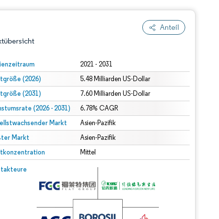
Anteil
tübersicht
ienzeitraum
2021 - 2031
tgröße (2026)
5.48 Milliarden US-Dollar
tgröße (2031)
7.60 Milliarden US-Dollar
stumsrate (2026 - 2031)
6.78% CAGR
ellstwachsender Markt
Asien-Pazifik
ter Markt
dert Namensnennung gemäß CC BY 4.0.
Asien-Pazifik
tkonzentration
Mittel
© Mordor Intelligence. Wiederverwendung erfordert Namensnennung gemäß CC BY 4.0.
takteure