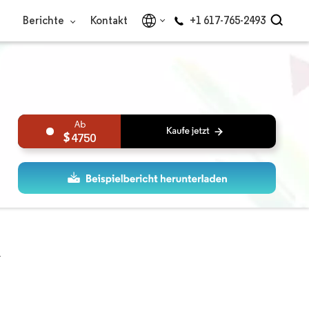
Berichte
Kontakt
+1 617-765-2493
4750
t