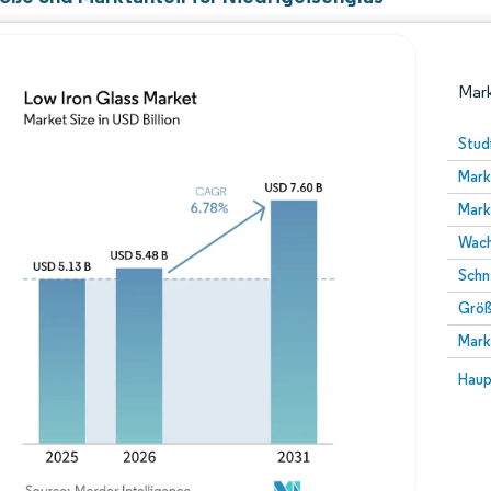
Mark
Stud
Mark
Mark
Wach
Schn
Größ
Bild © Mordor Intelligence. Wiederverwendung erfor
Mark
Bild 
Haup