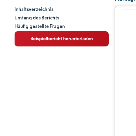
Inhaltsverzeichnis
Marktgröße und -anteil
Umfang des Berichts
Häufig gestellte Fragen
Marktanalyse
Trends und Einblicke
Segmentanalyse
Geografische Analyse
Wettbewerbslandschaft
Hauptakteure
Branchenentwicklungen