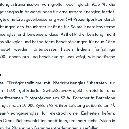
seitenglastransmission von größer oder gleich 91,5 %, die
igeisenglas in Anwendungen für erneuerbare Energien festigt.
eigte eine Ertragsverbesserung von 3–4 Prozentpunkten durch
tungen des Fraunhofer-Instituts für Solare Energiesysteme
eisenglas und beweisen, dass Ästhetik die Leistung nicht
tovoltaikglas und hat seitdem Beschränkungen für neue Öfen
rüstet werden. Unterdessen haben Indiens fünfjährige
00 Tonnen pro Tag beschleunigt, was zeigt, wie politische
n
 Flüssigkristallfilme mit Niedrigeisenglas-Substraten zur
(EU) geförderte Switch2save-Projekt erreichte eine
editerranen Pilotprojekten um 32 %. Forscher in Barcelona
[2]
glas nach 10.000 Zyklen 92 % ihrer Leistung beibehielten
.
r-Niedrigeisenglas für elektrochrome Einheiten liefern.
n Grenzflächenschichten benötigen, um thermische Zyklen in
um die 20-jährigen Garantieanforderungen zu erfüllen.