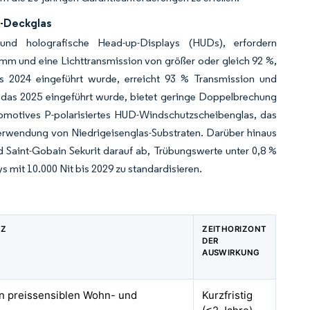
-Deckglas
nd holografische Head-up-Displays (HUDs), erfordern
mm und eine Lichttransmission von größer oder gleich 92 %,
as 2024 eingeführt wurde, erreicht 93 % Transmission und
 das 2025 eingeführt wurde, bietet geringe Doppelbrechung
motives P-polarisiertes HUD-Windschutzscheibenglas, das
 Verwendung von Niedrigeisenglas-Substraten. Darüber hinaus
d Saint-Gobain Sekurit darauf ab, Trübungswerte unter 0,8 %
 mit 10.000 Nit bis 2029 zu standardisieren.
NZ
ZEITHORIZONT
DER
AUSWIRKUNG
 in preissensiblen Wohn- und
Kurzfristig