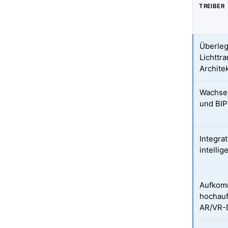
TREIBER
Überleg
Lichttr
Archite
Wachsen
und BI
Integra
intelli
Aufkom
hochauf
AR/VR-