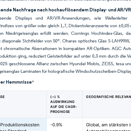
nde Nachfrage nach hochauflösendem Display- und AR/VR
ösende Displays und AR/VR-Anwendungen, wie Wellenleiter u
ndizes von größer oder gleich 1,7, Dickentoleranzwerte von ±0,05 
von Niedrigeisenglas erfüllt werden. Cornings Hochindex-Glas, d
t diagonale Sichtfelder von 50°. Oharas optisches Glas S-LAH99W,
t chromatische Aberrationen in kompakten AR-Optiken. AGC Auto
oduktion ging, reduziert Geisterbilder auf unter 0,3 mm durch die
 2025 geschlossene Allianz zwischen Hyundai Mobis, ZEISS, tesa un
geisenglas-Laminaten für holografische Windschutzscheiben-Displays
der Hemmnisse
*
SSE
(~) %
GEOGRAFISCHE RELEVA
AUSWIRKUNG
AUF DIE CAGR-
PROGNOSE
Produktionskosten
-0.9%
Global, am stärksten