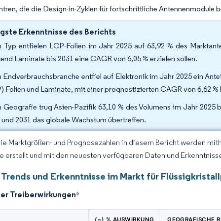
tren, die die Design-in-Zyklen für fortschrittliche Antennenmodule 
gste Erkenntnisse des Berichts
 Typ entfielen LCP-Folien im Jahr 2025 auf 63,92 % des Marktantei
end Laminate bis 2031 eine CAGR von 6,05 % erzielen sollen.
 Endverbrauchsbranche entfiel auf Elektronik im Jahr 2025 ein Ante
) Folien und Laminate, mit einer prognostizierten CAGR von 6,62 % 
 Geografie trug Asien-Pazifik 63,10 % des Volumens im Jahr 2025 
 und 2031 das globale Wachstum übertreffen.
Die Marktgrößen- und Prognosezahlen in diesem Bericht werden mit
ce erstellt und mit den neuesten verfügbaren Daten und Erkenntnissen
 Trends und Erkenntnisse im Markt für Flüssigkrista
der Treiberwirkungen
*
(~) % AUSWIRKUNG
GEOGRAFISCHE 