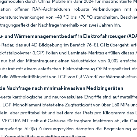
ngsmodulen durch China Mobile im Jahr 2024 für mastmontierte Mi
ation offener RAN-Architekturen robuste Verbindungen mit n
eraturschwankungen von –40 °C bis +70 °C standhalten. Beschleun
tragungseffekt der Nachfrage innerhalb von zwei Jahren hin.
u- und Wärmemanagementbedarf in Elektrofahrzeugen/AD
Radar, das auf 4D-Bildgebung im Bereich 76–81 GHz übergeht, erford
gkristallpolymer (LCP) Folien und Laminate-Marktes erfüllen dieses
e nur bei der Mittenfrequenz einen Verlustfaktor von 0,002 erre
ubstrat mit einem asiatischen Elektrofahrzeug-OEM signalisiert ei
ei die Wärmeleitfähigkeit von LCP von 0,3 W/m·K zur Wärmeableitun
e Nachfrage nach minimal-invasiven Medizingeräten
erte kardiologische und neurovaskuläre Eingriffe sind auf metallf
. LCP-Monofilament bietet eine Zugfestigkeit von über 150 MPa un
lein, aber profitabel ist und bei dem der Preis pro Kilogramm das 
s VECTRA MT zielt auf Gehäuse für tragbare Injektoren ab, die G
angwierige 510(k)-Zulassungszyklen dämpfen die Begeisterung vo
Kompatibilitätsvorschriften spezifizieren.