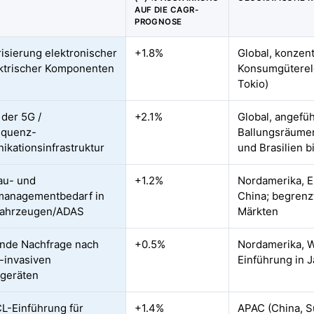
AUF DIE CAGR-
PROGNOSE
risierung elektronischer
+1.8%
Global, konzent
ktrischer Komponenten
Konsumgüterele
Tokio)
 der 5G /
+2.1%
Global, angefü
equenz-
Ballungsräumen
kationsinfrastruktur
und Brasilien b
au- und
+1.2%
Nordamerika, E
anagementbedarf in
China; begrenz
ofahrzeugen/ADAS
Märkten
nde Nachfrage nach
+0.5%
Nordamerika, W
-invasiven
Einführung in 
geräten
L-Einführung für
+1.4%
APAC (China, S