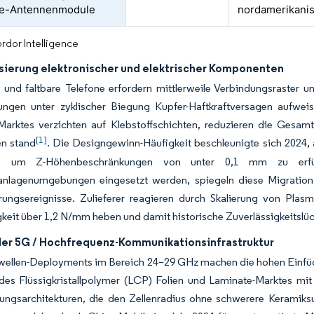
-Antennenmodule
nordamerikani
rdor Intelligence
isierung elektronischer und elektrischer Komponenten
 und faltbare Telefone erfordern mittlerweile Verbindungsraster 
tungen unter zyklischer Biegung Kupfer-Haftkraftversagen aufweis
Marktes verzichten auf Klebstoffschichten, reduzieren die Gesam
[1]
en stand
. Die Designgewinn-Häufigkeit beschleunigte sich 2024, 
en, um Z-Höhenbeschränkungen von unter 0,1 mm zu erfülle
anlagenumgebungen eingesetzt werden, spiegeln diese Migration 
rungsereignisse. Zulieferer reagieren durch Skalierung von Pla
gkeit über 1,2 N/mm heben und damit historische Zuverlässigkeitslü
der 5G / Hochfrequenz-Kommunikationsinfrastruktur
rwellen-Deployments im Bereich 24–29 GHz machen die hohen Einfü
des Flüssigkristallpolymer (LCP) Folien und Laminate-Marktes mi
ungsarchitekturen, die den Zellenradius ohne schwerere Keramiksu