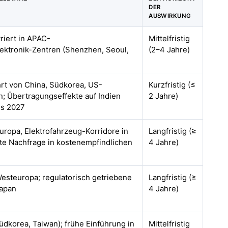
DER
AUSWIRKUNG
riert in APAC-
Mittelfristig
ktronik-Zentren (Shenzhen, Seoul,
(2–4 Jahre)
hrt von China, Südkorea, US-
Kurzfristig (≤
; Übertragungseffekte auf Indien
2 Jahre)
is 2027
uropa, Elektrofahrzeug-Korridore in
Langfristig (≥
te Nachfrage in kostenempfindlichen
4 Jahre)
esteuropa; regulatorisch getriebene
Langfristig (≥
Japan
4 Jahre)
üdkorea, Taiwan); frühe Einführung in
Mittelfristig