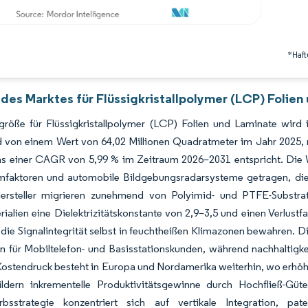
*Haft
 des Marktes für Flüssigkristallpolymer (LCP) Folien
größe für Flüssigkristallpolymer (LCP) Folien und Laminate wird
 von einem Wert von 64,02 Millionen Quadratmeter im Jahr 2025, m
as einer CAGR von 5,99 % im Zeitraum 2026–2031 entspricht. Die W
mfaktoren und automobile Bildgebungsradarsysteme getragen, die g
Hersteller migrieren zunehmend von Polyimid- und PTFE-Substrat
ialien eine Dielektrizitätskonstante von 2,9–3,5 und einen Verlustf
die Signalintegrität selbst in feuchtheißen Klimazonen bewahren. Di
en für Mobiltelefon- und Basisstationskunden, während nachhaltigk
Kostendruck besteht in Europa und Nordamerika weiterhin, wo erhöht
ldern inkrementelle Produktivitätsgewinne durch Hochfließ-Gü
bsstrategie konzentriert sich auf vertikale Integration, p