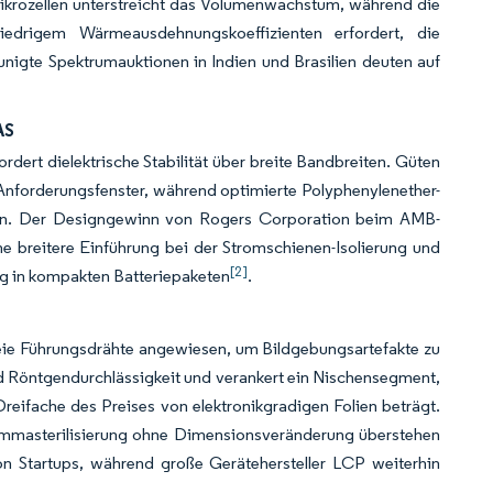
krozellen unterstreicht das Volumenwachstum, während die
iedrigem Wärmeausdehnungskoeffizienten erfordert, die
igte Spektrumauktionen in Indien und Brasilien deuten auf
AS
ert dielektrische Stabilität über breite Bandbreiten. Güten
 Anforderungsfenster, während optimierte Polyphenylenether-
ichen. Der Designgewinn von Rogers Corporation beim AMB-
ne breitere Einführung bei der Stromschienen-Isolierung und
[2]
g in kompakten Batteriepaketen
.
reie Führungsdrähte angewiesen, um Bildgebungsartefakte zu
d Röntgendurchlässigkeit und verankert ein Nischensegment,
Dreifache des Preises von elektronikgradigen Folien beträgt.
ammasterilisierung ohne Dimensionsveränderung überstehen
n Startups, während große Gerätehersteller LCP weiterhin