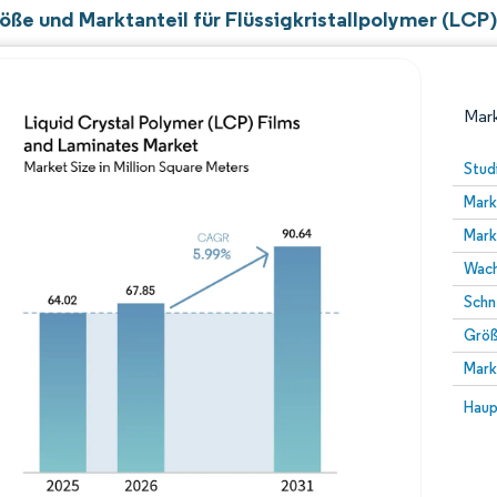
öße und Marktanteil für Flüssigkristallpolymer (LCP
Mark
Stud
Mark
Mark
Wach
Schn
Größ
Bild © Mordor Intelligence. Wiederverwendung erfor
Mark
Bild 
Haup