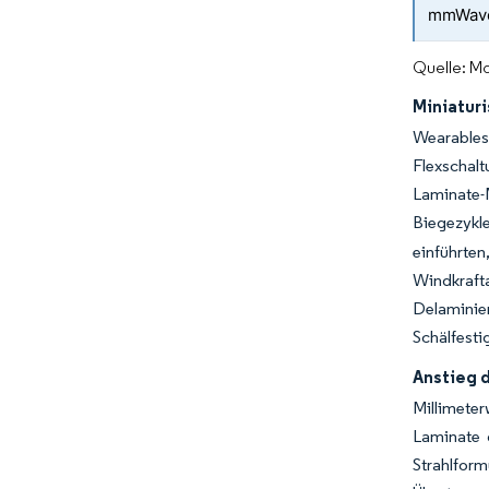
mmWave
Quelle: Mo
Miniatur
Wearables
Flexschal
Laminate-
Biegezykl
einführt
Windkraft
Delaminie
Schälfesti
Anstieg 
Millimete
Laminate 
Strahlform