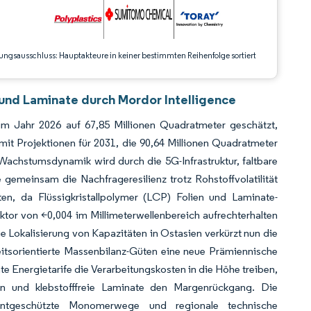
ungsausschluss: Hauptakteure in keiner bestimmten Reihenfolge sortiert
 und Laminate durch Mordor Intelligence
 im Jahr 2026 auf 67,85 Millionen Quadratmeter geschätzt,
it Projektionen für 2031, die 90,64 Millionen Quadratmeter
achstumsdynamik wird durch die 5G-Infrastruktur, faltbare
emeinsam die Nachfrageresilienz trotz Rohstoffvolatilität
en, da Flüssigkristallpolymer (LCP) Folien und Laminate-
aktor von <0,004 im Millimeterwellenbereich aufrechterhalten
e Lokalisierung von Kapazitäten in Ostasien verkürzt nun die
eitsorientierte Massenbilanz-Güten eine neue Prämiennische
e Energietarife die Verarbeitungskosten in die Höhe treiben,
ten und klebstofffreie Laminate den Margenrückgang. Die
atentgeschützte Monomerwege und regionale technische