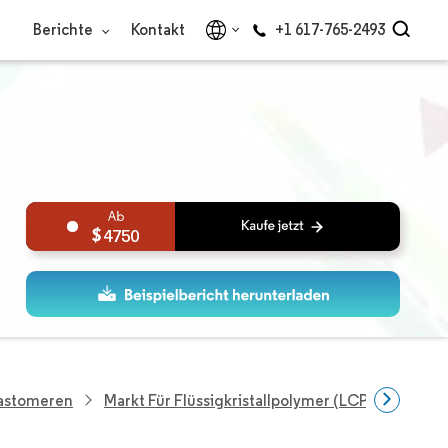
Berichte
Kontakt
+1 617-765-2493
4750
lastomeren
Markt Für Flüssigkristallpolymer (LCP) Folien U