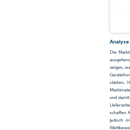
Analyse
Die Markt
ausgehend
zeigen, w
Gerätefor
stärken. 
Marktmater
und damit 
Lieferzeit
schaffen. 
jedoch mi
Wettbewer