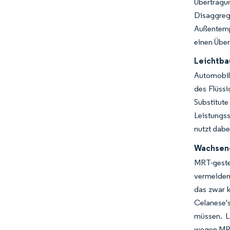
Übertragu
Disaggreg
Außentemp
einen Über
Leichtba
Automobil-
des Flüssi
Substitut
Leistungss
nutzt dab
Wachsend
MRT-gesteu
vermeiden
das zwar k
Celanese'
müssen. L
wegen MRT-