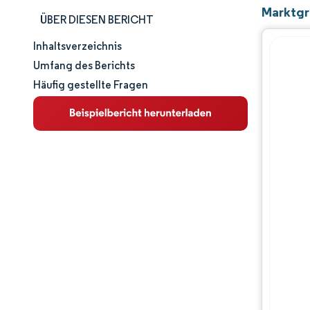
Marktgr
ÜBER DIESEN BERICHT
Inhaltsverzeichnis
Marktgröße und -anteil
Umfang des Berichts
Häufig gestellte Fragen
Marktanalyse
Trends und Einblicke
Segmentanalyse
Geografische Analyse
Wettbewerbslandschaft
Hauptakteure
Branchenentwicklungen