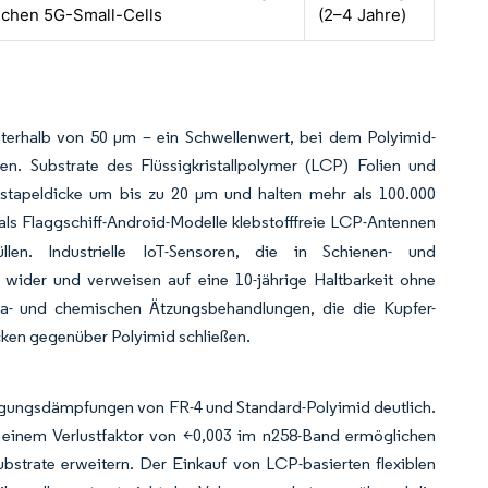
schen 5G-Small-Cells
(2–4 Jahre)
unterhalb von 50 µm – ein Schwellenwert, bei dem Polyimid-
en. Substrate des Flüssigkristallpolymer (LCP) Folien und
tstapeldicke um bis zu 20 µm und halten mehr als 100.000
als Flaggschiff-Android-Modelle klebstofffreie LCP-Antennen
n. Industrielle IoT-Sensoren, die in Schienen- und
wider und verweisen auf eine 10-jährige Haltbarkeit ohne
sma- und chemischen Ätzungsbehandlungen, die die Kupfer-
cken gegenüber Polyimid schließen.
gungsdämpfungen von FR-4 und Standard-Polyimid deutlich.
t einem Verlustfaktor von <0,003 im n258-Band ermöglichen
bstrate erweitern. Der Einkauf von LCP-basierten flexiblen