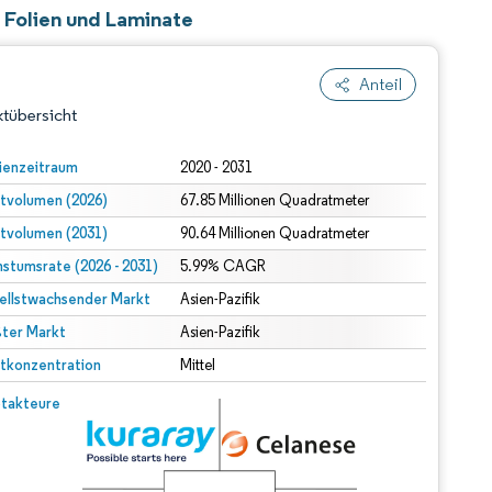
) Folien und Laminate
Anteil
tübersicht
ienzeitraum
2020 - 2031
tvolumen (2026)
67.85 Millionen Quadratmeter
tvolumen (2031)
90.64 Millionen Quadratmeter
stumsrate (2026 - 2031)
5.99% CAGR
ellstwachsender Markt
Asien-Pazifik
ter Markt
dert Namensnennung gemäß CC BY 4.0.
Asien-Pazifik
tkonzentration
Mittel
© Mordor Intelligence. Wiederverwendung erfordert Namensnennung gemäß CC BY 4.0.
takteure