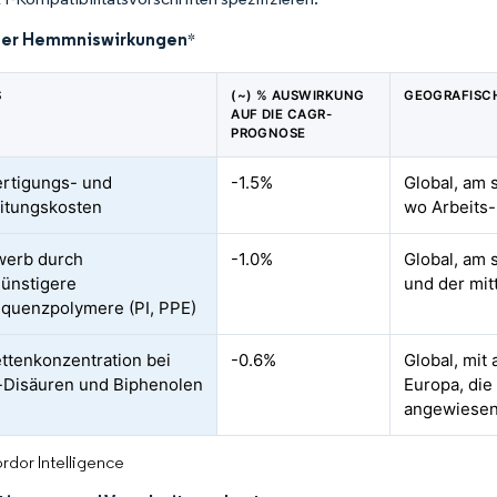
der Hemmniswirkungen
*
S
(~) % AUSWIRKUNG
GEOGRAFISC
AUF DIE CAGR-
PROGNOSE
rtigungs- und
-1.5%
Global, am 
itungskosten
wo Arbeits-
werb durch
-1.0%
Global, am 
ünstigere
und der mit
quenzpolymere (PI, PPE)
ettenkonzentration bei
-0.6%
Global, mit
-Disäuren und Biphenolen
Europa, di
angewiesen
rdor Intelligence