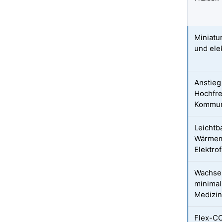
Miniatu
und ele
Anstieg
Hochfr
Kommuni
Leichtb
Wärmem
Elektr
Wachse
minimal
Medizin
Flex-CC