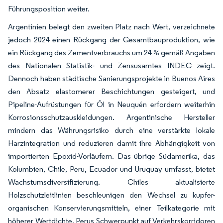
Führungsposition weiter.
Argentinien belegt den zweiten Platz nach Wert, verzeichnete
jedoch 2024 einen Rückgang der Gesamtbauproduktion, wie
ein Rückgang des Zementverbrauchs um 24 % gemäß Angaben
des Nationalen Statistik- und Zensusamtes INDEC zeigt.
Dennoch haben städtische Sanierungsprojekte in Buenos Aires
den Absatz elastomerer Beschichtungen gesteigert, und
Pipeline-Aufrüstungen für Öl in Neuquén erfordern weiterhin
Korrosionsschutzauskleidungen. Argentinische Hersteller
mindern das Währungsrisiko durch eine verstärkte lokale
Harzintegration und reduzieren damit ihre Abhängigkeit von
importierten Epoxid-Vorläufern. Das übrige Südamerika, das
Kolumbien, Chile, Peru, Ecuador und Uruguay umfasst, bietet
Wachstumsdiversifizierung. Chiles aktualisierte
Holzschutzleitlinien beschleunigen den Wechsel zu kupfer-
organischen Konservierungsmitteln, einer Teilkategorie mit
höherer Wertdichte. Perus Schwerpunkt auf Verkehrskorridoren