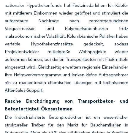
nationaler Hypothekenfonds hat Festzinsdarlehen für Käufer
mit mittlerem Einkommen wieder geöffnet und stimuliert die
aufgestaute Nachfrage nach zementgebundenen
Vergussmassen und Polymer-Bodenharzen trotz
makroökonomischer Volatilität. Kolumbianische Politiker haben
variable Hypothekenzinssätze gedeckelt, sodass
Projektentwickler mittelgroße Wohnprojekte wieder
aufnehmen können, bei denen Transportbeton mit Fließmitteln
eingesetzt wird. Gleichzeitig erweitern regionale Einzelhändler
ihre Heimwerkerprogramme und lenken kleine Auftragnehmer
hin zu markentreuen chemischen Lösungen mit technischem
After-Sales-Support.
Rasche Durchdringung von Transportbeton- und
Betonfertigteil-Ökosystemen
Die industrialisierte Betonproduktion ist ein wesentlicher
struktureller Treiber für den Markt für Bauchemikalien in
Südamerika. Mehr als 70 % des städtischen Betons in Brasilien