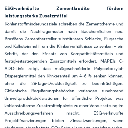
ESG-verknüpfte Zementkredite fördern
leistungsstarke Zusatzmittel
Kohlenstoffminderungsziele schreiben die Zementchemie und
damit die Nachfragemuster nach Bauchemikalien neu.
Brasiliens Zementhersteller substituieren Schlacke, Flugasche
und Kalksteinmehl, um die Klinkerverhältnisse zu senken – ein
Schritt, der den Einsatz von Kompatibilitätsmitteln und
festigkeitssteigernden Zusatzmitteln erfordert. MAPEIs C-
ADD-Linie zeigt, dass maßgeschneiderte Polycarboxylat-
Dispergiermittel den Klinkeranteil um 4–6 % senken können,
ohne die 28-Tage-Druckfestigkeit zu beeinträchtigen.
Chilenische Regulierungsbehörden verlangen zunehmend
Umweltproduktdeklarationen für öffentliche Projekte, was
kohlenstoffarme Zusatzmittelpakete zu einer Voraussetzung im
Ausschreibungsverfahren macht. ESG-verknüpfte
Projektfinanzierungen bieten Zinssatzsenkungen, wenn
niedrigere eingebettete CO₂-Schwellenwerte erreicht werden,