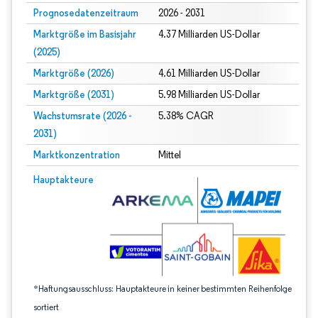
Prognosedatenzeitraum
2026 - 2031
Marktgröße im Basisjahr
4.37 Milliarden US-Dollar
(2025)
Marktgröße (2026)
4.61 Milliarden US-Dollar
Marktgröße (2031)
5.98 Milliarden US-Dollar
Wachstumsrate (2026 -
5.38% CAGR
2031)
Marktkonzentration
Mittel
Bild © Mordor Intelligence. Wiederverwendung erfordert Namensnennung gem
Hauptakteure
*Haftungsausschluss: Hauptakteure in keiner bestimmten Reihenfolge
sortiert