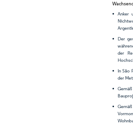
Wachsend
Anker u
Nichtwo
Argenti
Der gew
während
der Re
Hochsch
In São 
der Met
Gemäß d
Bauproj
Gemäß d
Vormon
Wohnbau