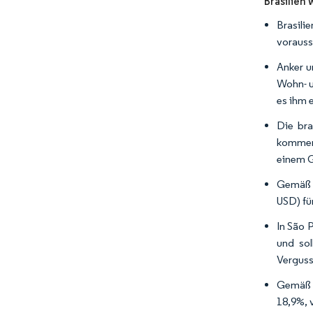
Brasilien
Brasili
vorauss
Anker u
Wohn- u
es ihm 
Die bra
kommend
einem G
Gemäß d
USD) fü
In São 
und sol
Verguss
Gemäß D
18,9%, 