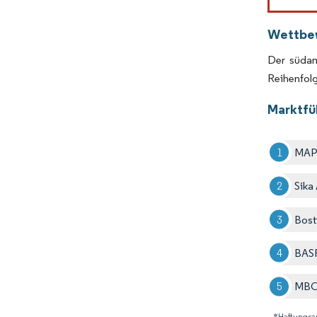
Wettbe
Der südam
Reihenfol
Marktfü
MAP
Sika
Bost
BAS
MBC
*Haftungsa