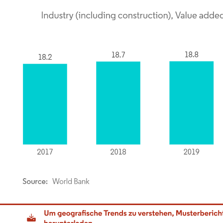
dor Intelligence. Wiederverwendung erfordert Namensnennung gemäß CC BY 4.0.