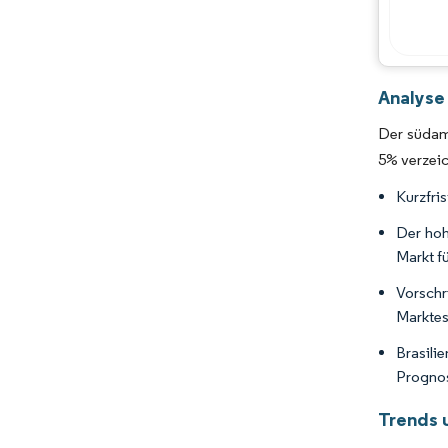
Analyse
Der südam
5% verzei
Kurzfri
Der hoh
Markt f
Vorschr
Marktes
Brasil
Prognos
Trends 