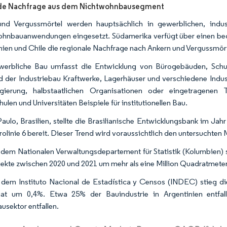
e Nachfrage aus dem Nichtwohnbausegment
nd Vergussmörtel werden hauptsächlich in gewerblichen, indus
hnbauanwendungen eingesetzt. Südamerika verfügt über einen bede
nien und Chile die regionale Nachfrage nach Ankern und Vergussmört
erbliche Bau umfasst die Entwicklung von Bürogebäuden, Schul
 der Industriebau Kraftwerke, Lagerhäuser und verschiedene Indus
gierung, halbstaatlichen Organisationen oder eingetragenen T
ulen und Universitäten Beispiele für institutionellen Bau.
Paulo, Brasilien, stellte die Brasilianische Entwicklungsbank im Ja
rolinie 6 bereit. Dieser Trend wird voraussichtlich den untersuchten 
em Nationalen Verwaltungsdepartement für Statistik (Kolumbien) 
ekte zwischen 2020 und 2021 um mehr als eine Million Quadratmeter
em Instituto Nacional de Estadística y Censos (INDEC) stieg die
at um 0,4%. Etwa 25% der Bauindustrie in Argentinien entfa
sektor entfallen.