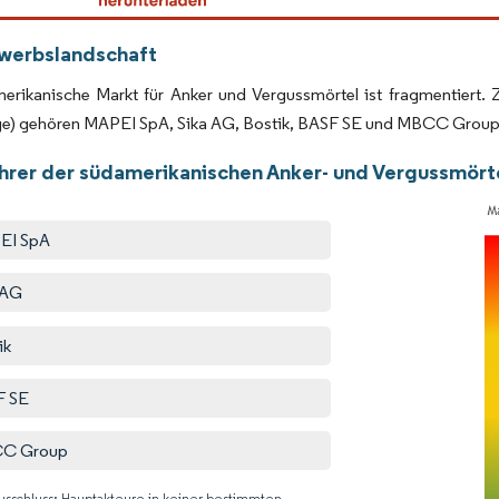
werbslandschaft
erikanische Markt für Anker und Vergussmörtel ist fragmentiert. 
ge) gehören MAPEI SpA, Sika AG, Bostik, BASF SE und MBCC Group
hrer der südamerikanischen Anker- und Vergussmört
EI SpA
 AG
ik
F SE
C Group
usschluss: Hauptakteure in keiner bestimmten