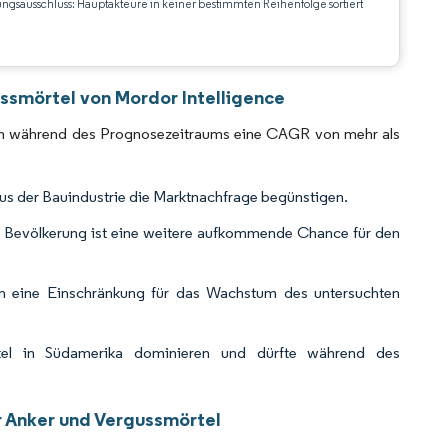
ungsausschluss: Hauptakteure in keiner bestimmten Reihenfolge sortiert
CC BY 4.0.
ssmörtel von Mordor Intelligence
ich während des Prognosezeitraums eine CAGR von mehr als
us der Bauindustrie die Marktnachfrage begünstigen.
n Bevölkerung ist eine weitere aufkommende Chance für den
en eine Einschränkung für das Wachstum des untersuchten
rtel in Südamerika dominieren und dürfte während des
r Anker und Vergussmörtel