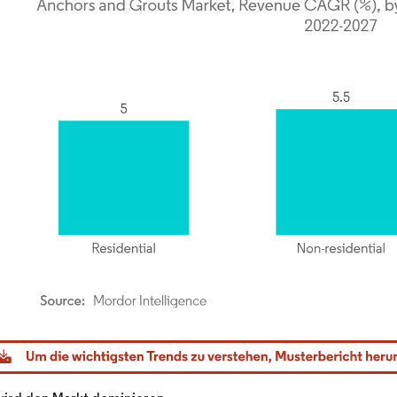
dor Intelligence. Wiederverwendung erfordert Namensnennung gemäß CC BY 4.0.