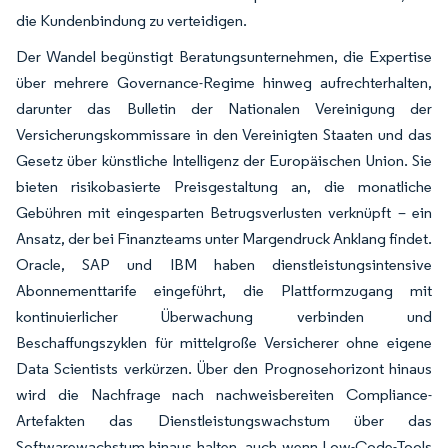
die Kundenbindung zu verteidigen.
Der Wandel begünstigt Beratungsunternehmen, die Expertise
über mehrere Governance-Regime hinweg aufrechterhalten,
darunter das Bulletin der Nationalen Vereinigung der
Versicherungskommissare in den Vereinigten Staaten und das
Gesetz über künstliche Intelligenz der Europäischen Union. Sie
bieten risikobasierte Preisgestaltung an, die monatliche
Gebühren mit eingesparten Betrugsverlusten verknüpft – ein
Ansatz, der bei Finanzteams unter Margendruck Anklang findet.
Oracle, SAP und IBM haben dienstleistungsintensive
Abonnementtarife eingeführt, die Plattformzugang mit
kontinuierlicher Überwachung verbinden und
Beschaffungszyklen für mittelgroße Versicherer ohne eigene
Data Scientists verkürzen. Über den Prognosehorizont hinaus
wird die Nachfrage nach nachweisbereiten Compliance-
Artefakten das Dienstleistungswachstum über das
Softwarewachstum hinaus halten, auch wenn Low-Code-Tools