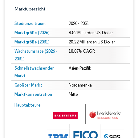
Marktübersicht
Studienzeitraum
2020 - 2031
Marktgröße (2026)
8.52 Milliarden US-Dollar
Marktgröße (2031)
20.22 Milliarden US-Dollar
Wachstumsrate (2026 -
18.87% CAGR
2031)
Schnellstwachsender
Asien-Pazifik
Markt
Größter Markt
Nordamerika
Marktkonzentration
Mittel
Bild © Mordor Intelligence. Wiederverwendung erfordert Namensnennung gem
Hauptakteure