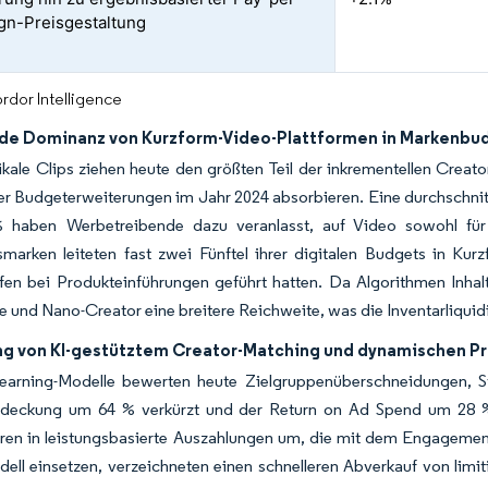
n-Preisgestaltung
rdor Intelligence
e Dominanz von Kurzform-Video-Plattformen in Markenbu
ikale Clips ziehen heute den größten Teil der inkrementellen Crea
er Budgeterweiterungen im Jahr 2024 absorbieren. Eine durchschni
 haben Werbetreibende dazu veranlasst, auf Video sowohl für 
smarken leiteten fast zwei Fünftel ihrer digitalen Budgets in K
en bei Produkteinführungen geführt hatten. Da Algorithmen Inhalt
e und Nano-Creator eine breitere Reichweite, was die Inventarliquid
ng von KI-gestütztem Creator-Matching und dynamischen P
earning-Modelle bewerten heute Zielgruppenüberschneidungen, S
tdeckung um 64 % verkürzt und der Return on Ad Spend um 28 %
ren in leistungsbasierte Auszahlungen um, die mit dem Engagement
ell einsetzen, verzeichneten einen schnelleren Abverkauf von limi