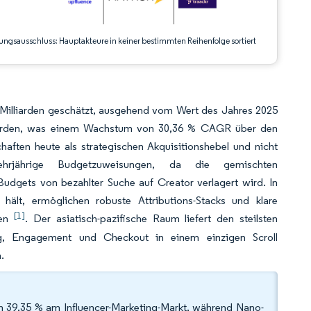
ungsausschluss: Hauptakteure in keiner bestimmten Reihenfolge sortiert
 Milliarden geschätzt, ausgehend vom Wert des Jahres 2025
lliarden, was einem Wachstum von 30,36 % CAGR über den
aften heute als strategischen Akquisitionshebel und nicht
hrjährige Budgetzuweisungen, da die gemischten
Budgets von bezahlter Suche auf Creator verlagert wird. In
hält, ermöglichen robuste Attributions-Stacks und klare
[1]
sen
. Der asiatisch-pazifische Raum liefert den steilsten
g, Engagement und Checkout in einem einzigen Scroll
.
on 39,35 % am Influencer-Marketing-Markt, während Nano-