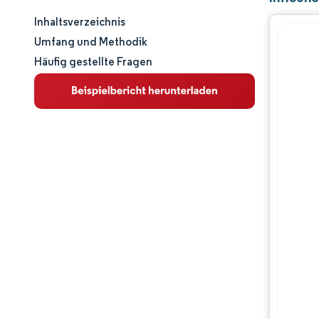
Inhaltsverzeichnis
Marktgröße und -anteil
Umfang und Methodik
Häufig gestellte Fragen
Marktanalyse
Trends und Einblicke
Segmentanalyse
Geografische Analyse
Wettbewerbslandschaft
Hauptakteure
Branchenentwicklungen