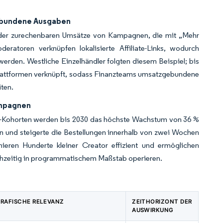
gebundene Ausgaben
he der zurechenbaren Umsätze von Kampagnen, die mit „Mehr
eratoren verknüpfen lokalisierte Affiliate-Links, wodurch
rden. Westliche Einzelhändler folgten diesem Beispiel; bis
-Plattformen verknüpft, sodass Finanzteams umsatzgebundene
ten.
ampagnen
ano-Kohorten werden bis 2030 das höchste Wachstum von 36 %
n und steigerte die Bestellungen innerhalb von zwei Wochen
ieren Hunderte kleiner Creator effizient und ermöglichen
ichzeitig in programmatischem Maßstab operieren.
RAFISCHE RELEVANZ
ZEITHORIZONT DER
AUSWIRKUNG