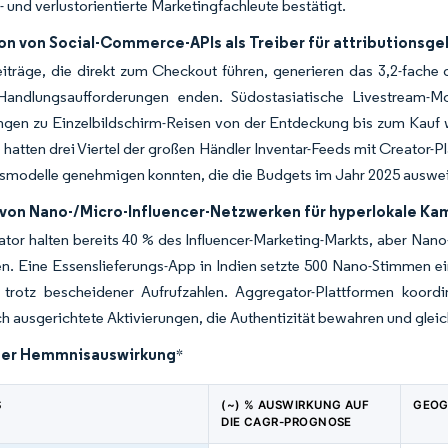
- und verlustorientierte Marketingfachleute bestätigt.
ion von Social-Commerce-APIs als Treiber für attributions
eiträge, die direkt zum Checkout führen, generieren das 3,2-fac
-Handlungsaufforderungen enden. Südostasiatische Livestream-Mod
gen zu Einzelbildschirm-Reisen von der Entdeckung bis zum Kauf we
hatten drei Viertel der großen Händler Inventar-Feeds mit Creator
smodelle genehmigen konnten, die die Budgets im Jahr 2025 auswei
 von Nano-/Micro-Influencer-Netzwerken für hyperlokale K
ator halten bereits 40 % des Influencer-Marketing-Markts, aber N
n. Eine Essenslieferungs-App in Indien setzte 500 Nano-Stimmen ei
trotz bescheidener Aufrufzahlen. Aggregator-Plattformen koordin
h ausgerichtete Aktivierungen, die Authentizität bewahren und gle
der Hemmnisauswirkung
*
S
(~) % AUSWIRKUNG AUF
GEOG
DIE CAGR-PROGNOSE