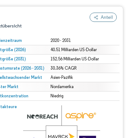
Anteil
tübersicht
ienzeitraum
2020 - 2031
tgröße (2026)
40.51 Milliarden US-Dollar
tgröße (2031)
152.56 Milliarden US-Dollar
stumsrate (2026 - 2031)
30.36% CAGR
ellstwachsender Markt
Asien-Pazifik
ter Markt
dert Namensnennung gemäß CC BY 4.0.
Nordamerika
tkonzentration
Niedrig
© Mordor Intelligence. Wiederverwendung erfordert Namensnennung gemäß CC BY 4.0.
takteure