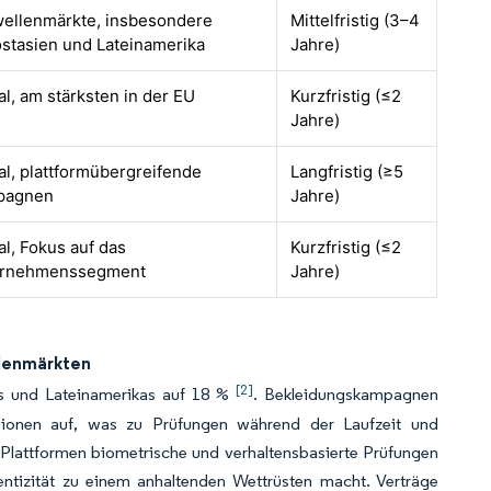
ellenmärkte, insbesondere
Mittelfristig (3–4
stasien und Lateinamerika
Jahre)
al, am stärksten in der EU
Kurzfristig (≤2
Jahre)
al, plattformübergreifende
Langfristig (≥5
pagnen
Jahre)
al, Fokus auf das
Kurzfristig (≤2
ernehmenssegment
Jahre)
llenmärkten
[2]
ns und Lateinamerikas auf 18 %
. Bekleidungskampagnen
sionen auf, was zu Prüfungen während der Laufzeit und
 Plattformen biometrische und verhaltensbasierte Prüfungen
entizität zu einem anhaltenden Wettrüsten macht. Verträge