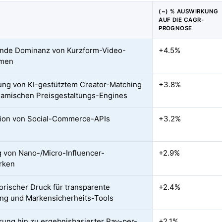
(~) % AUSWIRKUNG
AUF DIE CAGR-
PROGNOSE
nde Dominanz von Kurzform-Video-
+4.5%
rmen
ung von KI-gestütztem Creator-Matching
+3.8%
amischen Preisgestaltungs-Engines
tion von Social-Commerce-APIs
+3.2%
g von Nano-/Micro-Influencer-
+2.9%
rken
orischer Druck für transparente
+2.4%
g und Markensicherheits-Tools
rung hin zu ergebnisbasierter Pay-per-
+2.1%