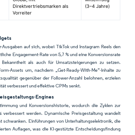
Direktvertriebsmarken als
(3–4 Jahre)
Vorreiter
dgets
tor-Ausgaben auf sich, wobei TikTok und Instagram Reels den
ttliche Engagement-Rate von 5,7 % und eine Konversionsrate
Bekanntheit als auch für Umsatzsteigerungen zu setzen.
urzform-Assets um, nachdem „Get-Ready-With-Me”-Inhalte zu
squalität gegenüber der Follower-Anzahl belohnen, erzielen
ität verbessert und effektive CPMs senkt.
reisgestaltungs-Engines
timmung und Konversionshistorie, wodurch die Zyklen zur
 verbessert werden. Dynamische Preisgestaltung wandelt
 schwanken. Einführungen von Unterhaltungselektronik, die
tierten Auflagen, was die KI-gestützte Entscheidungsfindung