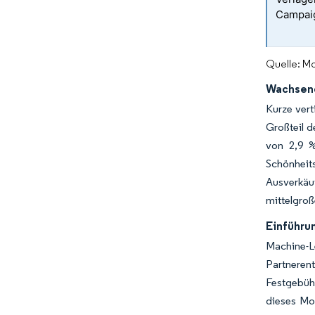
Campaig
Quelle: Mo
Wachsend
Kurze vert
Großteil d
von 2,9 %
Schönheit
Ausverkäuf
mittelgroß
Einführu
Machine-L
Partneren
Festgebüh
dieses Mod