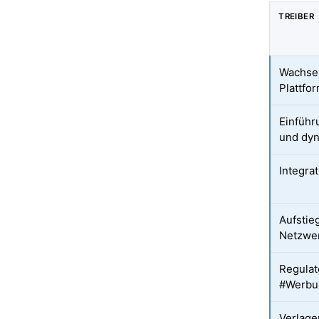
TREIBER
Wachse
Plattfo
Einführ
und dyn
Integra
Aufstie
Netzwe
Regulat
#Werbun
Verlage