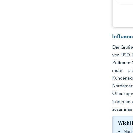
Influen
Die Größe
von USD 3
Zeitraum 
mehr al
Kundenakq
Nordameri
Offenlegu
inkremen
zusammenf
Wichti
Nach