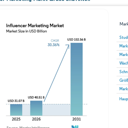
Mark
Stud
Mark
Mark
Wach
Schn
Größ
Bild © Mordor Intelligence. Wiederverwendung erfor
Mark
Bild 
Haup