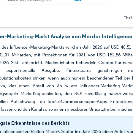
*Haft
cer-Marketing-Markt Analyse von Mordor Intelligence
 des Influencer-Marketing-Markts wird im Jahr 2026 auf USD 40,51
1,07 Milliarden, mit Projektionen für 2031 von USD 152,56 Mi
2026–2031 entspricht. Markeninhaber behandeln Creator-Partnersch
s experimentelle Ausgabe. Finanzteams genehmigen me
uisitionskosten sinken, wenn auch nur ein bescheidener Teil der 
ka, das einen Anteil von 35 % am Influencer-Marketing-Markt 
ngsregeln Marketingfachleuten, den ROI zuverlässig nachzuwei
tellen Aufschwung, da Social-Commerce-Super-Apps Entdeckun
assen und den Kanal so zu einem messbaren Umsatztreiber machen
gste Erkenntnisse des Berichts
 Influencer-Typ hielten Micro-Creator im Jahr 2025 einen Anteil v