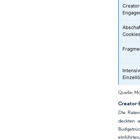
Creator
Engage
Abschaf
Cookie
Fragmen
Intensi
Einzell
Quelle: Mo
Creator-
Die Raten
deckten a
Budgetrück
einführte