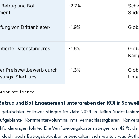
-Betrug und Bot-
-2.7%
Schw
ment
Südo
fung von Drittanbieter-
-1.9%
Glob
s
tierte Datenstandards
-1.6%
Glob
Kam
ver Preiswettbewerb durch
-1.3%
Glob
ösungs-Start-ups
Unt
rdor Intelligence
Betrug und Bot-Engagement untergraben den ROI in Schwe
 gefälschter Follower stiegen im Jahr 2024 in Teilen Südostasie
ufgeblähte Kommentarvolumina mit vernachlässigbaren Konver
forderungen führte. Die Verifizierungskosten stiegen um 42 %, da
n, doch auch Betrugsbetreiber entwickelten sich weiter, was Auth