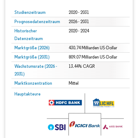
Studienzeitraum
2020 - 2031
Prognosedatenzeitraum
2026 - 2031
Historischer
2020 - 2024
Datenzeitraum
Marktgröße (2026)
430.74 Milliarden US-Dollar
Marktgröße (2031)
809.07 Milliarden US-Dollar
Wachstumsrate (2026 -
13.44% CAGR
2031)
Marktkonzentration
Mittel
Bild © Mordor Intelligence. Wiederverwendung erfordert Namensnennung gem
Hauptakteure