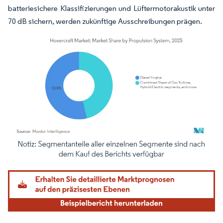
batteriesichere Klassifizierungen und Lüftermotorakustik unter
70 dB sichern, werden zukünftige Ausschreibungen prägen.
Bild © Mordor Intelligence. Wiederverwendung erfordert Namensnennung gemäß