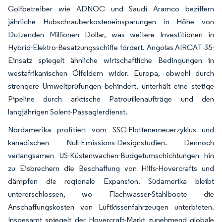
Golfbetreiber wie ADNOC und Saudi Aramco beziffern
jährliche Hubschrauberkosteneinsparungen in Höhe von
Dutzenden Millionen Dollar, was weitere Investitionen in
Hybrid-Elektro-Besatzungsschiffe fördert. Angolas AIRCAT 35-
Einsatz spiegelt ähnliche wirtschaftliche Bedingungen in
westafrikanischen Ölfeldern wider. Europa, obwohl durch
strengere Umweltprüfungen behindert, unterhält eine stetige
Pipeline durch arktische Patrouillenaufträge und den
langjährigen Solent-Passagierdienst.
Nordamerika profitiert vom SSC-Flottenerneuerzyklus und
kanadischen Null-Emissions-Designstudien. Dennoch
verlangsamen US-Küstenwachen-Budgetumschichtungen hin
zu Eisbrechern die Beschaffung von Hilfs-Hovercrafts und
dämpfen die regionale Expansion. Südamerika bleibt
untererschlossen, wo Flachwasser-Stahlboote die
Anschaffungskosten von Luftkissenfahrzeugen unterbieten.
Insgesamt spiegelt der Hovercraft-Markt zunehmend globale