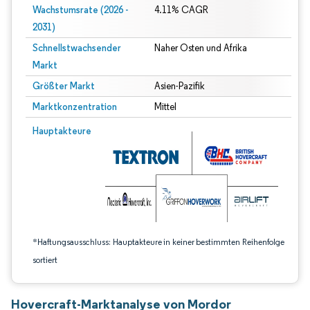
Wachstumsrate (2026 -
4.11% CAGR
2031)
Schnellstwachsender
Naher Osten und Afrika
Markt
Größter Markt
Asien-Pazifik
Marktkonzentration
Mittel
Bild © Mordor Intelligence. Wiederverwendung erfordert Namensnennung gem
Hauptakteure
*Haftungsausschluss: Hauptakteure in keiner bestimmten Reihenfolge
sortiert
Hovercraft-Marktanalyse von Mordor