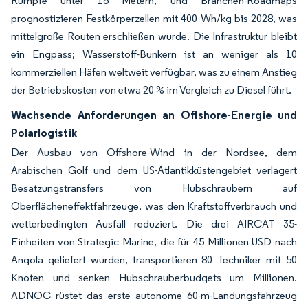
Rümpfe unter 15 Metern, und Branchen-Roadmaps
prognostizieren Festkörperzellen mit 400 Wh/kg bis 2028, was
mittelgroße Routen erschließen würde. Die Infrastruktur bleibt
ein Engpass; Wasserstoff-Bunkern ist an weniger als 10
kommerziellen Häfen weltweit verfügbar, was zu einem Anstieg
der Betriebskosten von etwa 20 % im Vergleich zu Diesel führt.
Wachsende Anforderungen an Offshore-Energie und
Polarlogistik
Der Ausbau von Offshore-Wind in der Nordsee, dem
Arabischen Golf und dem US-Atlantikküstengebiet verlagert
Besatzungstransfers von Hubschraubern auf
Oberflächeneffektfahrzeuge, was den Kraftstoffverbrauch und
wetterbedingten Ausfall reduziert. Die drei AIRCAT 35-
Einheiten von Strategic Marine, die für 45 Millionen USD nach
Angola geliefert wurden, transportieren 80 Techniker mit 50
Knoten und senken Hubschrauberbudgets um Millionen.
ADNOC rüstet das erste autonome 60-m-Landungsfahrzeug