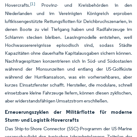
[1]
Hovercrafts.
Provinz- und Kreisbehörden in den
Niederlanden und im Vereinigten Königreich erproben
luftkissengestützte Rettungsflotten für Deichbruchszenarien, in
denen Boote zu viel Tiefgang haben und Radfahrzeuge im
Schlamm stecken bleiben. Leasingmodelle entstehen, weil
Hochwasserereignisse episodisch sind, sodass Städte
Kapazitäten ohne dauerhafte Kapitalausgaben sichern können.
Nachfragespitzen konzentrieren sich in Süd- und Südostasien
während der Monsunzeiten und entlang der US-Golfküste
während der Hurrikansaison, was ein vorhersehbares, aber
kurzes Einsatzfenster schafft. Hersteller, die modulare, schnell
einsetzbare kleine Fahrzeuge liefern, können diesen zyklischen,
aber widerstandsfähigen Umsatzstrom erschließen.
Erneuerungszyklen der Militärflotte für moderne
Sturm- und Logistik-Hovercrafts
Das Ship-to-Shore Connector (SSC)-Programm der US-Marine
veranschaulicht den typischen jahrzehntelangen Zeitplan der