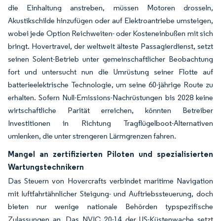
die Einhaltung anstreben, müssen Motoren drosseln,
Akustikschilde hinzufügen oder auf Elektroantriebe umsteigen,
wobei jede Option Reichweiten- oder Kosteneinbußen mit sich
bringt. Hovertravel, der weltweit älteste Passagierdienst, setzt
seinen Solent-Betrieb unter gemeinschaftlicher Beobachtung
fort und untersucht nun die Umrüstung seiner Flotte auf
batterieelektrische Technologie, um seine 60-jährige Route zu
erhalten. Sofern Null-Emissions-Nachrüstungen bis 2028 keine
wirtschaftliche Parität erreichen, könnten Betreiber
Investitionen in Richtung Tragflügelboot-Alternativen
umlenken, die unter strengeren Lärmgrenzen fahren.
Mangel an zertifizierten Piloten und spezialisierten
Wartungstechnikern
Das Steuern von Hovercrafts verbindet maritime Navigation
mit luftfahrtähnlicher Steigung- und Auftriebssteuerung, doch
bieten nur wenige nationale Behörden typspezifische
Zulassungen an. Das NVIC 20-14 der US-Küstenwache setzt